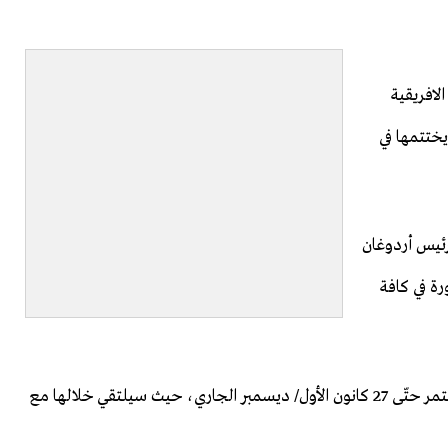
لافريقية
يختتمها في
لرئيس أردوغان
ة في كافة
وأضافت المصادر أنّ الجولة الافريقية للرئيس أردوغان ستستمر حتّى 27 كانون الأول/ ديسمبر الجاري، حيث سيلتقي خلالها مع