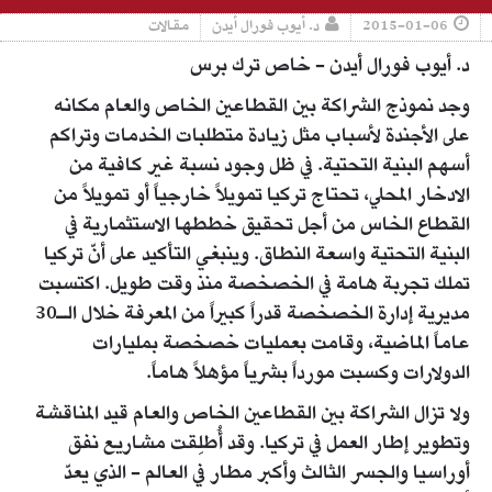
2015-01-06
د. أيوب فورال أيدن
مقالات
د. أيوب فورال أيدن - خاص ترك برس
وجد نموذج الشراكة بين القطاعين الخاص والعام مكانه
على الأجندة لأسباب مثل زيادة متطلبات الخدمات وتراكم
أسهم البنية التحتية. في ظل وجود نسبة غير كافية من
الادخار المحلي، تحتاج تركيا تمويلاً خارجياً أو تمويلاً من
القطاع الخاس من أجل تحقيق خططها الاستثمارية في
البنية التحتية واسعة النطاق. وينبغي التأكيد على أنّ تركيا
تملك تجربة هامة في الخصخصة منذ وقت طويل. اكتسبت
مديرية إدارة الخصخصة قدراً كبيراً من المعرفة خلال الـ30
عاماً الماضية، وقامت بعمليات خصخصة بمليارات
الدولارات وكسبت مورداً بشرياً مؤهلاً هاماً.
ولا تزال الشراكة بين القطاعين الخاص والعام قيد المناقشة
وتطوير إطار العمل في تركيا. وقد أُطلِقت مشاريع نفق
أوراسيا والجسر الثالث وأكبر مطار في العالم - الذي يعدّ