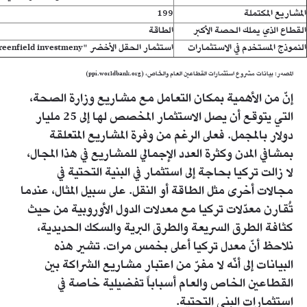
المشاريع المكتملة
199
القطاع الذي يملك الحصة الأكبر
الطاقة
النموذج المستخدم في الاستثمارات
استثمار الحقل الأخضر "Greenfield investmeny"
المصدر: بيانات مشروع استثمارات القطاعين العام والخاص، (ppi.worldbank.org)
إنّ من الأهمية بمكان التعامل مع مشاريع وزارة الصحة،
التي يتوقع أن يصل الاستثمار المخصص لها إلى 25 مليار
دولار بالمجمل. فعلى الرغم من وفرة المشاريع المتعلقة
بمشافي المدن وكثرة العدد الإجمالي للمشاريع في هذا المجال،
لا زالت تركيا بحاجة إلى استثمار في البنية التحتية في
مجالات أخرى مثل الطاقة أو النقل. على سبيل المثال، عندما
تُقارن معدّلات تركيا مع معدلات الدول الأوروبية من حيث
كثافة الطرق السريعة والطرق البرية والسكك الحديدية،
نلاحظ أنّ معدل تركيا أعلى بخمس مرات. تشير هذه
البيانات إلى أنّه لا مفرّ من اعتبار مشاريع الشراكة بين
القطاعين الخاص والعام أسباباً تفضيلية خاصة في
استثمارات البنى التحتية.