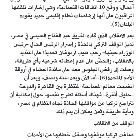
أعمال، ووقّع 10 اتفاقات اقتصادية، وهي إشارات تلقفها
المراقبون على أنها إرهاصات نظام إقليمي جديد يقوده
البلدان(5).
بعد الانقلاب الذي قاده الفريق عبد الفتاح السيسي في مصر،
تميز الموقف التركي بالحدَّة وإصرار الرئيس الحالي -رئيس
الوزراء حينها- رجب طيب أردوغان تحديدًا على التنديد
بالانقلاب، والحضّ على عدم إعطائه شرعية بأي طريقة،
وصلت إلى رفض الجلوس معه على مائدة العشاء في أروقة
الأمم المتحدة(6). أما الآن وبعد سنة ونصف، وبعد أن
اتضحت معالم المصالحة المنتظرة بين القاهرة والدوحة
-حليف أنقرة- فهناك أسئلة تطرح نفسها حول إمكانية أن
تتراجع تركيا عن مواقفها الحادّة تجاه النظام في مصر،
وبأية طريقة وثمن يمكن أن يتم ذلك.
الموقف من الانقلاب
صاغت تركيا موقفها وسقف خطابها من الأحداث