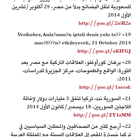
للسعودية لنقل البضائع بدلاً من مصر، 29 أكتوبر/تشرين
الأول 2014
http://goo.gl/2icH2a
19- Verihaber, Anla?man?n iptali deniz yolu ta??
mac?l???n? etkileyecek, 31 October 2014
http://goo.gl/oKIFGJ
20- برهان كورأوغلو، العلاقات التركية مع مصر بعد
الثورة: الواقع والطموحات، مركز الجزيرة للدراسات،
2011:
http://goo.gl/1aecsk
21- السورية نت، تركيا تنفق 5 مليارات دولار لإغاثة
اللاجئين السوريين، 18 ديسمبر/كانون الأول 2014
http://goo.gl/ZY1sMM
22- أرجع كثير من الصحافيين والمحللين السياسيين في
تركيا خسارة المقعد إلى العلاقات السيئة مع المملكة العربية