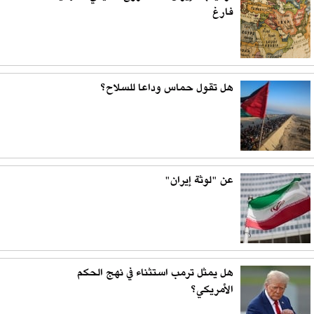
فارغ
هل تقول حماس وداعا للسلاح؟
عن "لوثة إيران"
هل يمثل ترمب استثناء في نهج الحكم
الأمريكي؟