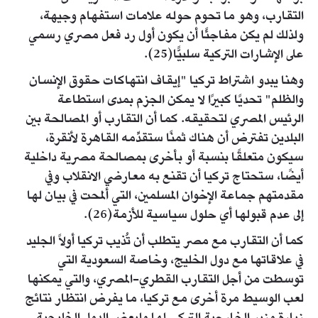
التقارب، وهو ما تحوم حوله علامات استفهام وجيهة،
ولذلك لم يكن مفاجئًا أن يكون أول رد فعل مصري رسمي
على الإشارات التركية سلبيًّا(25).
وهنا يبدو اشتراط تركيا "إيقاف انتهاكات حقوق الإنسان
والظلم" تحديًا كبيرًا لا يمكن الجزم بمدى استطاعة
الرئيس المصري لتحقيقه. كما أن التقارب أو المصالحة بين
البلدين تفترض أن هناك ثمنًا ستقدِّمه القاهرة لأنقرة،
سيكون متعلقًا بنسبة أو بأخرى بمصالحة مصرية داخلية
أيضًا، ستحتاج تركيا أن تقنع به معارضي الانقلاب وفي
مقدمتهم جماعة الإخوان المسلمين، التي ألمحت في بيان لها
إلى عدم قبولها أي حلول سياسية للأزمة(26).
كما أن التقارب مع مصر يتطلب أن تُذيب تركيا أولاً الجليد
في علاقاتها مع دول الخليج، وخاصة السعودية التي
توسطت من أجل التقارب القطري-المصري، والتي يمكنها
لعب الوسيط مرة أخرى مع تركيا، ما يفرض انتظار نتائج