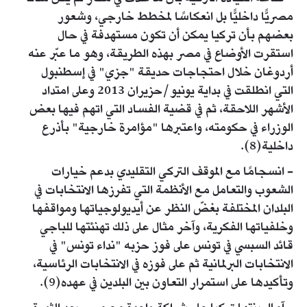
مصريًّا داخليًّا بل انعكاسًا لمخطط خارجي، وشعور
بعضهم بأن تركيا يمكن أن تكون مستهدفة في حال
استقرت الأوضاع في مصر بهذه الطريقة، وهو ما عبّر عنه
أردوغان خلال احتجاجات حديقة "جزي" في إسطنبول
التي انطلقت في بداية يونيو/حزيران 2013 وعلى امتداد
الأشهر اللاحقة، ثم في قضية الفساد التي اتهم فيها بعض
الوزراء في حكومته، واعتبرها "مؤامرة خارجية" بأذرع
داخلية(8).
- انسجامًا مع الموقف التركي التقليدي بدعم خيارات
الشعوب والتعامل مع الأنظمة التي تفرزها الانتخابات في
البلدان المختلفة بغضّ النظر عن أيديولوجياتها ومواقفها
وخلفياتها الفكرية، وآخر مثال على ذلك تهنئتها للباجي
قائد السبسي في تونس على فوز حزبه "نداء تونس" في
الانتخابات البرلمانية ثم على فوزه في الانتخابات الرئاسية،
وتأكيدها على استمرار التعاون بين البلدين في عهده(9).