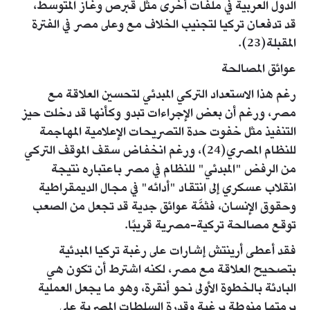
الدول العربية في ملفات أخرى مثل قبرص وغاز المتوسط،
قد تدفعان تركيا لتجنيب الخلاف مع وعلى مصر في الفترة
المقبلة(23).
عوائق المصالحة
رغم هذا الاستعداد التركي المبدئي لتحسين العلاقة مع
مصر، ورغم أن بعض الإجراءات تبدو وكأنها قد دخلت حيز
التنفيذ مثل خفوت حدة التصريحات الإعلامية المهاجمة
للنظام المصري(24)، ورغم انخفاض سقف الموقف التركي
من الرفض "المبدئي" للنظام في مصر باعتباره نتيجة
انقلاب عسكري إلى انتقاد "أدائه" في مجال الديمقراطية
وحقوق الإنسان، فثمَّة عوائق جدية قد تجعل من الصعب
توقع مصالحة تركية-مصرية قريبًا.
فقد أعطى أرينتش إشارات على رغبة تركيا المبدئية
بتصحيح العلاقة مع مصر، لكنه اشترط أن تكون هي
البادئة بالخطوة الأولى نحو أنقرة، وهو ما يجعل العملية
برمتها منوطة برغبة وقدرة السلطات المصرية على