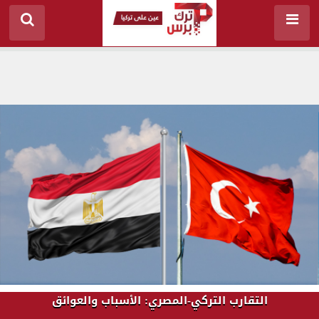
التقارب التركي-المصري: الأسباب والعوائق