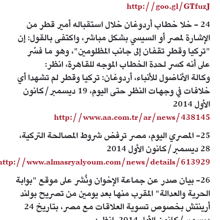
http://goo.gl/GTfuzJ
24 - خلا خطاب أردوغان خلال استقباله أمير قطر من
الإشارة لمصر أو السيسي بشكل مباشر، واكتفى بالقول: إن
"تركيا وقطر تقفان إلى جانب المظلومين"، وهو ما فسّر
على أنه كسر لحدة الخطاب الموجه للقاهرة، انظر:
وكالة الأناضول للأنباء، أردوغان: تركيا وقطر لم تشهدا أي
خلافات في وجهات النظر حتى اليوم، 19 ديسمبر/كانون
الأول 2014
http://www.aa.com.tr/ar/news/438145
25- المصري اليوم، مصر ترفض شروط المصالحة التركية،
28 ديسمبر/كانون الأول 2014
http://www.almasryalyoum.com/news/details/613929
26- بيان صدر عن جماعة الإخوان ونُشر على موقع "بوابة
الحرية والعدالة" المقرب منها بعد يومين من تصريح بولند
أرينتش بخصوص تسوية العلاقات مع مصر، بتاريخ 24