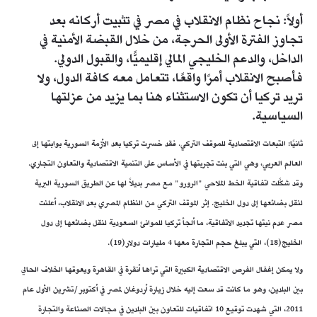
أولاً: نجاح نظام الانقلاب في مصر في تثبيت أركانه بعد
تجاوز الفترة الأولى الحرجة، من خلال القبضة الأمنية في
الداخل، والدعم الخليجي المالي إقليميًّا، والقبول الدولي.
فأصبح الانقلاب أمرًا واقعًا، تتعامل معه كافة الدول، ولا
تريد تركيا أن تكون الاستثناء هنا بما يزيد من عزلتها
السياسية.
ثانيًا: التبعات الاقتصادية للموقف التركي. فقد خسرت تركيا بعد الأزمة السورية بوابتها إلى
العالم العربي، وهي التي بنت تجربتها في الأساس على التنمية الاقتصادية والتعاون التجاري.
وقد شكَّلت اتفاقية الخط الملاحي "الرورو" مع مصر بديلاً لها عن الطريق السورية البرية
لنقل بضائعها إلى دول الخليج. إثر الموقف التركي من النظام المصري بعد الانقلاب، أعلنت
مصر عدم نيتها تجديد الاتفاقية، ما ألجأ تركيا للموانئ السعودية لنقل بضائعها إلى دول
الخليج(18)، التي يبلغ حجم التجارة معها 4 مليارات دولار(19).
ولا يمكن إغفال الفرص الاقتصادية الكبيرة التي تراها أنقرة في القاهرة ويعوقها الخلاف الحالي
بين البلدين، وهو ما كانت قد سعت إليه خلال زيارة أردوغان لمصر في أكتوبر/تشرين الأول عام
2011، التي شهدت توقيع 10 اتفاقيات للتعاون بين البلدين في مجالات الصناعة والتجارة