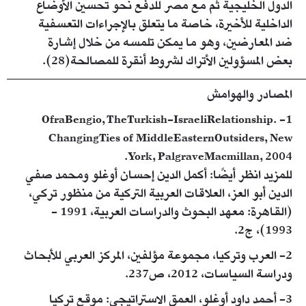
الدول الخليجية ثم مع مصر للدفع نحو تحسين الأوضاع
الداخلية للأخيرة، خاصة ما يتعلق بالإجراءات التعسفية
ضد المعارضين، وهو ما يمكن تلمسه من خلال إشارة
بعض المسؤولين الأتراك لشروط أنقرة للمصالحة(28).
المصادر والهوامش
1- OfraBengio, TheTurkish-IsraeliRelationship.
ChangingTies of MiddleEasternOutsiders, New
York, PalgraveMacmillan, 2004.
للمزيد انظر أيضًا: أكمل الدين إحسان أوغلو ومحمد صفي
الدين أبو العز، العلاقات العربية التركية من منظور تركي،
(القاهرة: معهد البحوث والدراسات العربية، 1991 -
1993)، ج2.
2- العرب وتركيا، مجموعة مؤلفين، المركز العربي للأبحاث
ودراسة السياسات، 2012، ص237.
3- أحمد داود أوغلو، العمق الاستراتيجي: موقع تركيا