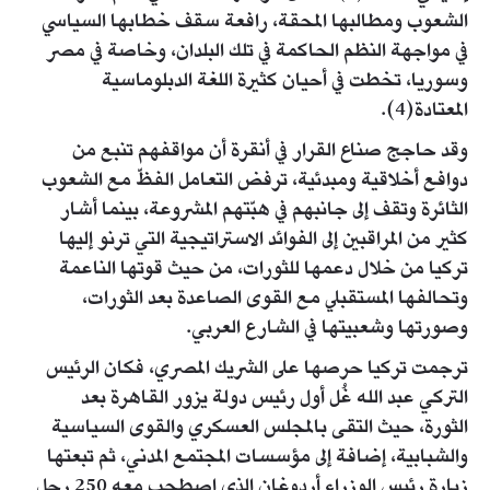
الشعوب ومطالبها المحقة، رافعة سقف خطابها السياسي
في مواجهة النظم الحاكمة في تلك البلدان، وخاصة في مصر
وسوريا، تخطت في أحيان كثيرة اللغة الدبلوماسية
المعتادة(4).
وقد حاجج صناع القرار في أنقرة أن مواقفهم تنبع من
دوافع أخلاقية ومبدئية، ترفض التعامل الفظّ مع الشعوب
الثائرة وتقف إلى جانبهم في هبّتهم المشروعة، بينما أشار
كثير من المراقبين إلى الفوائد الاستراتيجية التي ترنو إليها
تركيا من خلال دعمها للثورات، من حيث قوتها الناعمة
وتحالفها المستقبلي مع القوى الصاعدة بعد الثورات،
وصورتها وشعبيتها في الشارع العربي.
ترجمت تركيا حرصها على الشريك المصري، فكان الرئيس
التركي عبد الله غُل أول رئيس دولة يزور القاهرة بعد
الثورة، حيث التقى بالمجلس العسكري والقوى السياسية
والشبابية، إضافة إلى مؤسسات المجتمع المدني، ثم تبعتها
زيارة رئيس الوزراء أردوغان الذي اصطحب معه 250 رجل