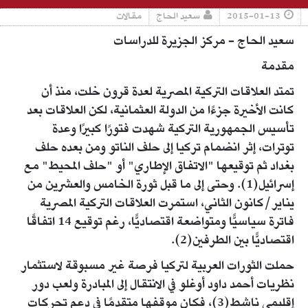
2015-01-13
سعيد الحاج
مقالات
سعيد الحاج - مركز الجزيرة للدراسات
مقدمة
تمتد العلاقات التركية المصرية لعدة قرون خلت، منذ أن
كانت الأخيرة جزءًا من الدولة العثمانية، لكن العلاقات بعد
تأسيس الجمهورية التركية شهدت فتورًا كبيرًا وعدة
توترات، إثر انضمام تركيا إلى حلف الناتو ومن بعده حلف
بغداد ثم توقيعها "الاتفاق الإطاري" أو "حلف المحيط" مع
إسرائيل(1). وحتى إلى ما قبل ثورة الخامس والعشرين من
يناير/كانون الثاني، استمرت العلاقات التركية المصرية
فاترة سياسيًّا ومتواضعة اقتصاديًّا، رغم توقيع 14 اتفاقًا
اقتصاديًّا بين الطرفين(2).
حملت الثورات العربية لتركيا فرصة غير مسبوقة لاستثمار
نظريات أحمد داود أوغلو في الانتقال إلى المبادرة ولعب دور
إقليمي ناشط(3)، فكان موقفها متقدمًا في دعم تحركات