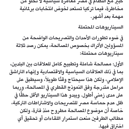
كبير مع النظام في مصر مغامرة سياسية لا تخلو من
مخاطرة، فيما تركيا تستعد لخوض انتخابات برلمانية
مهمة بعد أشهر.
السيناريوهات المحتملة
في ضوء تطورات الأحداث والتصريحات الواضحة من
المسؤولين الأتراك بخصوص المصالحة، يمكن رصد ثلاثة
سيناريوهات محتملة:
الأول: مصالحة شاملة وتطبيع كامل للعلاقات بين البلدين،
بما في ذلك العلاقات السياسية والاقتصادية وإنهاء التراشق
الإعلامي، ولكن هذا سيحتاج وقتًا طويلاً، وسيطبق على
مراحل متدرجة وفق النموذج القطري في المصالحة، وربما
على مدى زمني أطول. ويبدو هذا السيناريو الأقل حظًّا في
ظل عدم حماسة مصر للتصريحات والاشتراطات التركية،
خاصة أن موضوع المصالحة مطروح منذ فترة، ولكن
مطالب الطرفين منعت استمرار اللقاءات أو تحقيق أي
اختراق فيها.