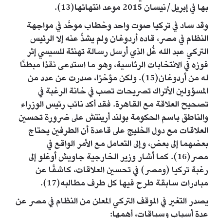
بها في إبريل/نيسان 2015 موعد انتهائها(13).
وقد ساد في تركيا صوت واحد وخطاب موحَّد في مواجهة
النظام في مصر، قاده أردوغان ولم يشذّ عنه إلا الرئيس
التركي عبد الله غُل الذي أرسل رسالة تهنئة للسيسي إثر
فوزه في الانتخابات الرئاسية، وهو ما استدعى نقدًا مبطنًا
له من أردوغان(15). ولكن مؤخرًا، صدرت عن عدد من
المسؤولين الأتراك تصريحات تصب في خانة الرغبة في
تصحيح العلاقة مع القاهرة. فقد أكد نائب رئيس الوزراء
والناطق باسم الحكومة بولند أرينتش على ضرورة تحسين
العلاقات مع دول الخليج على قاعدة أن الطرفين يحتاج
بعضهما إلى بعض، وإلى التعامل مع الأمر الواقع في
مصر(16). كما أشار وزير الخارجية جاويش أوغلو إلى
رغبة تركيا (ومصر) في تحسين العلاقات، كاشفًا عن
مبادرات سابقة طرح فيها كل طرف مطالبه(17).
يصدر التغير في الموقف التركي المعلن من النظام في مصر عن
عدة أسباب وسياقات، أهمها: