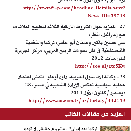
ديسمبر/كانون الأول 2014، انظر:
http://www.fj-p.com/headline_Details.aspx?
News_ID=59748
27- للمزيد حول الشروط التركية الثلاثة لتطبيع العلاقات
مع إسرائيل، انظر:
علي حسين باكير وعدنان أبو عامر، تركيا والقضية
الفلسطينية في ظل تحولات الربيع العربي، مركز الجزيرة
للدراسات، 2012
http://goo.gl/rtc5Kw
28- وكالة الأناضول العربية، داود أوغلو: نتمنى اعتماد
عملية سياسية تعكس الإرادة الشعبية في مصر، 28
ديسمبر/كانون الأول 2014
http://www.aa.com.tr/ar/turkey/442149
المزيد من مقالات الكاتب
تركيا بعد إيران".. مشروع حقيقي لا تهديد