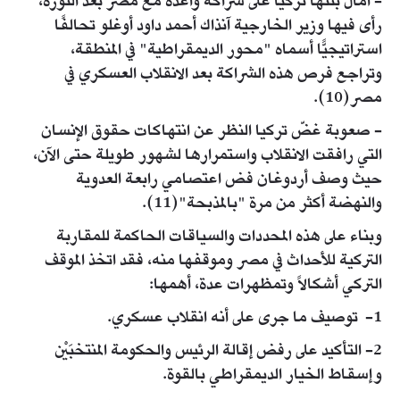
- آمال بنتها تركيا على شراكة واعدة مع مصر بعد الثورة،
رأى فيها وزير الخارجية آنذاك أحمد داود أوغلو تحالفًا
استراتيجيًّا أسماه "محور الديمقراطية" في المنطقة،
وتراجع فرص هذه الشراكة بعد الانقلاب العسكري في
مصر(10).
- صعوبة غضّ تركيا النظر عن انتهاكات حقوق الإنسان
التي رافقت الانقلاب واستمرارها لشهور طويلة حتى الآن،
حيث وصف أردوغان فض اعتصامي رابعة العدوية
والنهضة أكثر من مرة "بالمذبحة"(11).
وبناء على هذه المحددات والسياقات الحاكمة للمقاربة
التركية للأحداث في مصر وموقفها منه، فقد اتخذ الموقف
التركي أشكالاً وتمظهرات عدة، أهمها:
1- توصيف ما جرى على أنه انقلاب عسكري.
2- التأكيد على رفض إقالة الرئيس والحكومة المنتخبَيْن
وإسقاط الخيار الديمقراطي بالقوة.