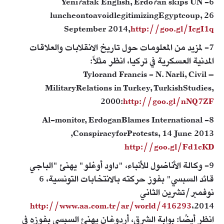
6- Yeni?afak English, Erdo?an skips UN
luncheontoavoidlegitimizingEgyptcoup, 26
September 2014,
http://goo.gl/IcgI1q
7- لمزيد من المعلومات حول تاريخ الانقلابات والعلاقات
المدنية العسكرية في تركيا، انظر مثلاً:
Tylorand Francis - N. Narli, Civil –
MilitaryRelations in Turkey, TurkishStudies,
2000:
http://goo.gl/nNQ7ZF
8- Al-monitor, ErdoganBlames International
ConspiracyforProtests, 14 June 2013,
http://goo.gl/Fd1cKD
9- وكالة الأناضول للأنباء، "داود أوغلو" يهنئ "الباجي
قائد السبسي" بفوز حركته بالانتخابات التونسية، 6
نوفمبر/تشرين الثاني
http://www.aa.com.tr/ar/world/416293
2014،
انظر أيضًا: بوابة الشرق، أردوغان يهنئ السبسي بفوزه في