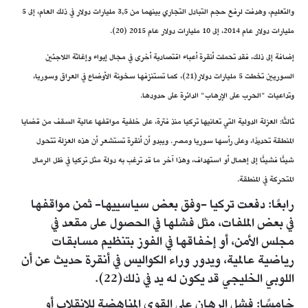
والتعليم، وهدفت لرفع حجم التبادل التجاري بينهما من 3,5 مليارات دولار في ذلك العام، إلى 5
مليارات دولار عام 2014، إلى 10 مليارات دولار عام 2015 (20).
إضافة إلى ذلك، فقد تحملت أنقرة أعباء اقتصادية أخرى في مجال إيواء وإغاثة اللاجئين
السوريين تخطت 5 مليارات دولار(21)، كما تستنزفها سخونة الأوضاع في العراق وسوريا،
وتداعيات "الحرب على الإرهاب" الدائرة على حدودها.
ثالثًا: العزلة الدولية التي تعانيها تركيا منذ فترة، على خلفية مواقفها عالية السقف من قضايا
المنطقة تحديدًا، وعلى رأسها سوريا ومصر. ويبدو أن أنقرة تستشعر أن هذه العزلة تتحول
شيئًا فشيئًا إلى إهمال أو استهداف، وهذا آخر ما قد ترغب به دولة مثل تركيا في ظل الرمال
المتحركة في المنطقة.
رابعًا: دفعت تركيا -وفق بعض سياسييها- ثمن مواقفها
في بعض الملفات، مثل فشلها في الحصول على مقعد في
مجلس الأمن، أو إخفاقها في الفوز بتنظيم مسابقات
رياضية عالمية، ويدور وراء الكواليس في أنقرة حديث عن أن
اللوبي الخليجي قد يكون له يد في ذلك(22).
خامسًا: فشل الرهان على القوى المناهضة للانقلاب أو