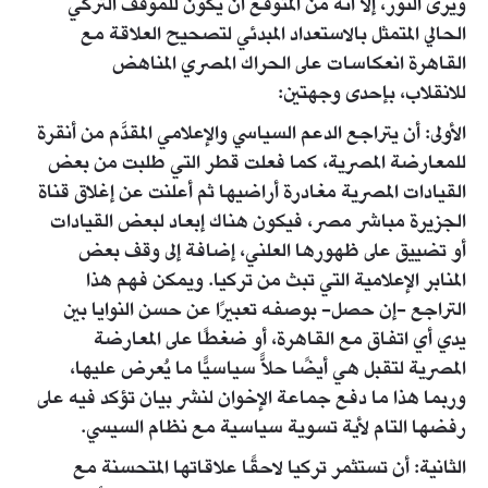
ويرى النور، إلا أنه من المتوقع أن يكون للموقف التركي
الحالي المتمثل بالاستعداد المبدئي لتصحيح العلاقة مع
القاهرة انعكاسات على الحراك المصري المناهض
للانقلاب، بإحدى وجهتين:
الأولى: أن يتراجع الدعم السياسي والإعلامي المقدَّم من أنقرة
للمعارضة المصرية، كما فعلت قطر التي طلبت من بعض
القيادات المصرية مغادرة أراضيها ثم أعلنت عن إغلاق قناة
الجزيرة مباشر مصر، فيكون هناك إبعاد لبعض القيادات
أو تضييق على ظهورها العلني، إضافة إلى وقف بعض
المنابر الإعلامية التي تبث من تركيا. ويمكن فهم هذا
التراجع -إن حصل- بوصفه تعبيرًا عن حسن النوايا بين
يدي أي اتفاق مع القاهرة، أو ضغطًا على المعارضة
المصرية لتقبل هي أيضًا حلاًّ سياسيًّا ما يُعرض عليها،
وربما هذا ما دفع جماعة الإخوان لنشر بيان تؤكد فيه على
رفضها التام لأية تسوية سياسية مع نظام السيسي.
الثانية: أن تستثمر تركيا لاحقًا علاقاتها المتحسنة مع