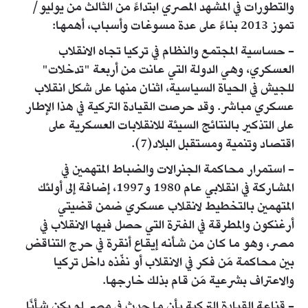
والتطورات في المشهد المصري ابتداءً من الثالث من يوليو/
تموز 2013 بناءً على عدة مسوغات وأسباب، أهمها:
- حساسية المجتمع والنظام في تركيا تجاه الانقلاب
العسكري، وهي الدولة التي عانت من أربعة "تدخلات"
للجيش في الحياة السياسية، اثنان منها على شكل انقلاب
عسكري مباشر. وقد حرصت القيادة التركية في هذا الإطار
على التذكير بالنتائج السيئة للانقلابات العسكرية على
اقتصاد وتنمية ومستقبل البلاد(7).
- استمرار محاكمة الجنرالات والضباط المتهمين في
المشاركة في انقلابي عام 1980 و1997، إضافة إلى أولئك
المتهمين بالتخطيط لانقلاب عسكري ضمن قضيتي
أرغنكون والمطرقة في الفترة التي حصل فيها الانقلاب في
مصر، وهو ما كان من شأنه إيقاع أنقرة في حرج التناقض
بين محاكمة مَن فكر في الانقلاب أو نفّذه داخل تركيا
والاعتراف بشرعية مَن قام بذلك خارجها.
- قناعة القيادة التركية بأن ما حدث في مصر لم يكن شأنًا