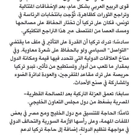
قوى الربيع العربي بشكل عام، بعد الإخفاقات المتتالية
وتراجع الثورات كظاهرة، تُوِّجت بانتخابات الرئاسة في
تونس، فكان على تركيا أن تختار الحفاظ على مصالحها
ومسك العصا من المنتصف عبر هذا التراجع التكتيكي.
سادسًا: تدرك تركيا أن القدرة على التأثير في ملف ما يقتضي
"التواصل" السياسي ولو بالحفاظ على شعرة معاوية. وفي
مناخ العلاقات الدولية التي تتحدد فيها قيمة ومكانة الدول
بمقدار ما تلعب من أدوار وتستطيع من تأثير، تبدو تركيا
حريصة على ترك مقاعد المتفرجين، والعودة لدائرة الضوء
والمشاركة في صنع الأحداث.
سابعًا: تعمق العزلة التركية بعد المصالحة القطرية-
المصرية بضغط من دول مجلس التعاون الخليجي.
ثامنًا: الحاجة للتنسيق مع دول الخليج ومع مصر في بعض
الملفات المهمة، وعلى رأسها الأزمة السورية والتحالف الدولي
في مواجهة تنظيم الدولة، إضافة إلى حاجة تركيا لدعم