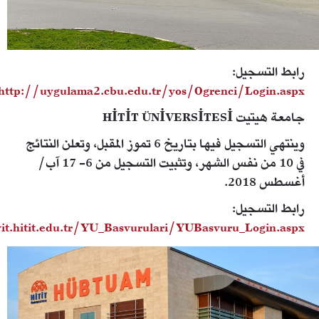
رابط التسجيل:
http://uygulama2.cbu.edu.tr/yos/Ogrenci/Login.aspx
جامعة هيتيت HİTİT ÜNİVERSİTESİ
وينتهي التسجيل فيها بتاريخ 6 تموز المقبل، وتعلن النتائج
في 10 من نفس الشهر، وتثبيت التسجيل من 6- 17 آب/
أغسطس 2018.
رابط التسجيل:
it.hitit.edu.tr/YU_Basvurulari/YUBasvuru_Login.aspx
4d674010181dae6ad0e3e0283e930f3c-hitit-
universitesi-normal.jpg