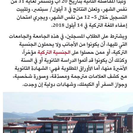
وتبدأ المفاضلة الثانية بتاريخ 20 آب وتستمر لغاية 31 من
نفس الشهر، وتعلن النتائج في 3 أيلول/ سبتمبر، وتثبيت
التسجيل خلال 5- 12 من نفس الشهر، ويجري امتحان
إعفاء اللغة التركية في 14 أيلول 2018.
ويشترط على الطلاب المسجلين، في هذه الجامعة والجامعات
التي تليها، أن يكونوا من الأجانب ولا يحملون الجنسية
التركية، أو ممن حصلوا على
الجنسية التركية
مؤخراً،
وكذلك أن يكونوا قد أتموا الدراسة الثانوية أو في السنة
الأخيرة منها، أما الأوراق المطلوبة فهي: الشهادة الثانوية
مع كشف العلامات مترجمة ومصدّقة، وصورة شخصية،
وجواز السفر أو الكيملك، وشهادات دولية إن وجدت.
mehmet-akif-ersoy-un-
147988e1398781cc3c18.jpg