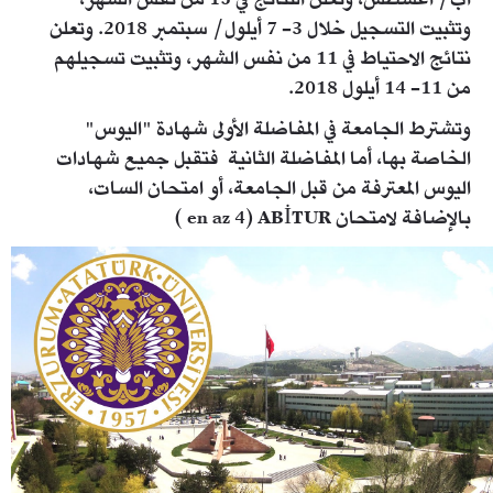
آب/ أغسطس، وتعلن النتائج في 15 من نفس الشهر،
وتثبيت التسجيل خلال 3- 7 أيلول/ سبتمبر 2018. وتعلن
نتائج الاحتياط في 11 من نفس الشهر، وتثبيت تسجيلهم
من 11- 14 أيلول 2018.
وتشترط الجامعة في المفاضلة الأولى شهادة "اليوس"
الخاصة بها، أما المفاضلة الثانية فتقبل جميع شهادات
اليوس المعترفة من قبل الجامعة، أو امتحان السات،
بالإضافة لامتحان en az 4) ABİTUR )
maxresdefault_1.jpg