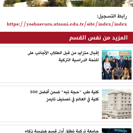
رابط التسجيل:
https://yosbasvuru.atauni.edu.tr/site/index/index
المزيد من نفس القسم
إقبال متزايد من قبل الطلاب الأجانب على
المنحة الدراسية التركية
كلية طب "حجة تبه" ضمن أفضل 300
كلية في العالم في تصنيف تايمز
جامعة تركية تطلق أول قسم هندسة ذكاء