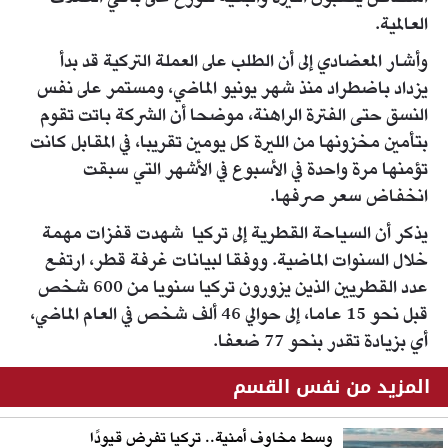
العالمية.
وأشار المعضادي إلى أن الطلب على العملة التركية قد بدأ
يزداد باضطراد منذ شهر يونيو الماضي، ومستمر على نفس
النسق حتى الفترة الراهنة، موضحا أن الشركة باتت تقوم
بتأمين مخزونها من الليرة كل يومين تقريبا، في المقابل كانت
تؤمنها مرة واحدة في الأسبوع في الأشهر التي سبقت
انخفاض سعر صرفها.
يذكر أن السياحة القطرية إلى تركيا شهدت قفزات مهمة
خلال السنوات الماضية. ووفقا لبيانات غرفة قطر، ارتفع
عدد القطريين الذين يزورون تركيا سنويا من 600 شخص
قبل نحو 15 عاما، إلى حوالي 46 ألف شخص في العام الماضي،
أي بزيادة تقدر بنحو 77 ضعفا.
المزيد من نفس القسم
وسط مخاوف أمنية.. تركيا تفرض قيودًا