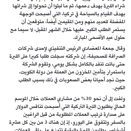
شراء الليرة بهدف دعمها، ثم ما لبثوا أن تحولوا إلى شرائها
بهدف القيام بالسياحة في تركيا، التي أصبحت الوجهة
المفضلة للعديد منهم ومن المقيمين أيضاً، متوقعين أن
يستمر الطلب الكبير عليها خلال الشهر المقبل، لا سيما مع
حلول عيد الأضحى المبارك.
وقال جمعة المعضادي الرئيس التنفيذي لإحدى شركات
الصرافة للصحيفة، إن شركته سجلت طلبا كبيرا على الليرة
حتى باتت تنفد بالكامل بشكل يومي، وتقوم الشركة
باستمرار بتأمين المخزون من العملة من دولة الكويت،
حيث نجد أحيانا بعض الصعوبات في ذلك بسبب الطلب
الكبير.
ولفت إلى أن نحو 30% من مشتري العملات خلال الموسم
الحالي يطلبون الليرة التركية التي أصبحت تنافس الدولار
على صدارة ترتيب العملات المطلوبة من قبل الراغبين
بالسفر وتتفوق على اليورو، إذ إن هناك 3 من بين كل عشرة
أشخاص يطلبون الليرة والبقية تتوزع على باقي العملات