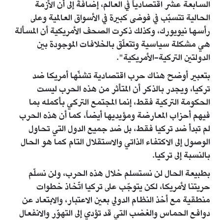
السابعة عشر اقتصادياً في العالم، إضافةً إلى أن الأزمة
الحالية تتسبّب في فوضى كبيرة في الأسواق العالمية وعلى
رأسها نيويورك، وكذلك ذكرت الصحف الأمريكية أن المسألة
هي مشكلة سياسية وتتعلّق بالخلافات الموجودة بين
الدولتين التركية-الأمريكية".
بتعبير أوضح هناك حرب اقتصادية تشنّها أمريكا ضد
تركيا، ويجدر بالذكر أن المتأثر من هذه الحرب ليست
الحكومة التركية فقط، إنما المجتمع التركي بأكمله بما
فيهم أحزاب المعارضة ومؤيديها أيضاً، كما أن هذه الحرب
لم تبدأ ضد تركيا فقط، بل ضد جميع الدول التي تحاول
الوصول إلى الاكتفاء الذاتي والاستقلال التام كما هو الحال
بالنسبة إلى تركيا.
بطبيعة الحال لن نستسلم خلال هذه الحرب، ولن نسلّم
حريتنا لأمريكا، لكن يتوجّب على تركيا اتّخاذ خطوات
منطقية مع أخذ النظام الدولي بعين الاعتبار، والابتعاد عن
دوافع الحماس والغضب التي قد تؤدي إلى التهوّر والانفعال