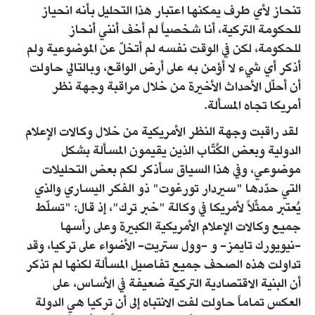
تنحاز لأي طرف يمكنها اعتبار هذا التحليل بأنه انحياز
للحكومة التركية، أنا شخصياً لم أخف أنني أنحاز
للحكومة، لكن في الوقت نفسه لم أتخلّ عن الموضوعية ولم
أذكر أي شيء لا أؤمن به على أرض الواقع، وبالتالي حاولت
أن أحلّل الأحداث الأخيرة من خلال مراقبة وجهة نظر
أمريكا تجاه المسألة.
لقد راقبت وجهة النظر الأمريكية من خلال وكالات الإعلام
الدولية وبعض الكُتّاب الذين يقيمون المسألة بشكل
موضوعي، وفي هذا السياق سأذكر لكم بعض التحليلات
التي حدّدها "سيردار تورغوت" ذو الفكر اليساري والذي
يُعتبر ممثّلاً لأمريكا في وكالة "خبر ترك"، إذ قال: "تسلّط
جميع وكالات الإعلام الأمريكية الكبيرة وعلى رأسها
-نيويورك تايمز- و -وول ستريت- الأضواء على تركيا، وقد
تداولت هذه الصحف جميع تفاصيل المسألة لكنها لم تذكر
أن البنية الاقتصادية التركية ضعيفة في الأساس، على
العكس تماماً حاولت لفت الانتباه إلى أن تركيا هي الدولة