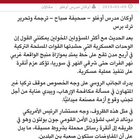
2019-01-09
أوكان مدرس أوغلو
مقالات
أوكان مدرس أوغلو – صحيفة صباح – ترجمة وتحرير
ترك برس
بعد الحديث مع أكثر المسؤولين المخولين يمكنني القول إن
الوحدات العسكرية التي حشدتها القوات المسلحة التركية
في أربع مدن تقع على خط يمتد بموازاة منبج الواقعة غربي
نهر الفرات حتى شرقي النهر في سوريا، تؤكد عزم أنقرة
على تنفيذ عملية عسكرية.
يدرك الجانب الروسي على وجه الخصوص موقف تركيا غير
المتهاون في مسألة مكافحة الإرهاب، ويبدي عناية من أجل
تجنب وقوع أزمة مصنعة ميدانيًّا.
في مثل هذه الظروف، وجه مستشار الرئيس الأمريكي
دونالد ترامب لشؤون الأمن القومي جون بولتون وهو في
طريقه إلى أنقرة رسائل محملة بشروط مسبقة، ما يدل
على أن المفاوضات ستكون صعبة بين البلدين.