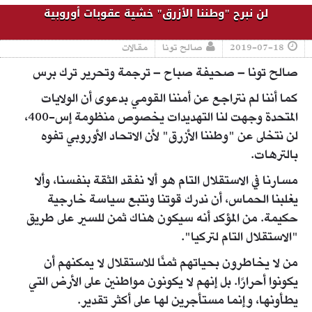
لن نبرح "وطننا الأزرق" خشية عقوبات أوروبية
2019-07-18
صالح تونا
مقالات
صالح تونا – صحيفة صباح – ترجمة وتحرير ترك برس
كما أننا لم نتراجع عن أمننا القومي بدعوى أن الولايات
المتحدة وجهت لنا التهديدات يخصوص منظومة إس-400،
لن نتخلى عن "وطننا الأزرق" لأن الاتحاد الأوروبي تفوه
بالترهات.
مسارنا في الاستقلال التام هو ألا نفقد الثقة بنفسنا، وألا
يغلبنا الحماس، أن ندرك قوتنا ونتبع سياسة خارجية
حكيمة. من المؤكد أنه سيكون هناك ثمن للسير على طريق
"الاستقلال التام لتركيا".
من لا يخاطرون بحياتهم ثمنًا للاستقلال لا يمكنهم أن
يكونوا أحرارًا. بل إنهم لا يكونون مواطنين على الأرض التي
يطأونها، وإنما مستأجرين لها على أكثر تقدير.