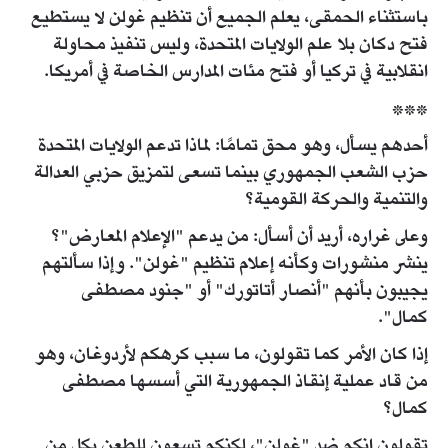
باستثناء الحمقى، يعلم الجميع أن تنظيم غولن لا يستطيع
فتح دكان بلا علم الولايات المتحدة، وليس تنفيذ محاولة
انقلابية في تركيا أو فتح مئات المدارس الخاصة في أمريكا.
***
أحدهم يسأل، وهو محق تمامًا: لماذا تدعم الولايات المتحدة
حزب الشعب الجمهوري بينما تسعى لتمزيق حزبي العدالة
والتنمية والحركة القومية؟
وعلى غراره، أريد أن أسأل: من يدعم "الإعلام المعارض"؟
ينشر منشورات وكأنه إعلام تنظيم "غولن". وإذا سألتهم
يجيبون بأنهم "أنصار أتاتورك" أو "جنود مصطفى
كمال".
إذا كان الأمر كما تقولون، ما سبب كرهكم لأردوغان، وهو
من قاد عملية إنقاذ الجمهورية التي أسسها مصطفى
كمال؟
تقولون إنكم ضد "غولن"، لكنكم تسعون للطعن بكل من