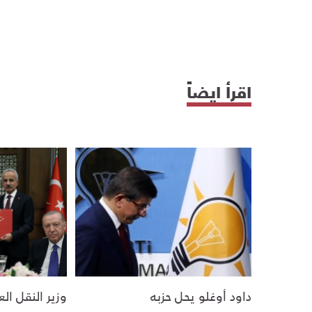
اقرأ ايضاً
داود أوغلو يحل حزبه
وزير النقل ا