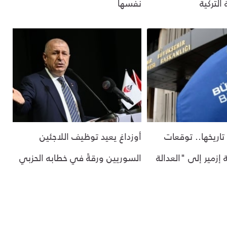
التركية
نفسها
اريخها.. توقعات
أوزداغ يعيد توظيف اللاجئين
 إزمير إلى "العدالة
السوريين ورقةً في خطابه الحزبي