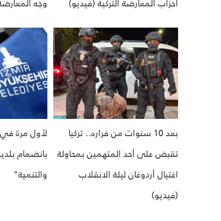
أحزاب المعارضة التركية (فيديو)
وجه المعارضة 
بعد 10 سنوات من فراره.. تركيا
لأول مرة في ت
تقبض على أحد المتهمين بمحاولة
بانضمام بلدية
اغتيال أردوغان ليلة الانقلاب
والتنمية"
(فيديو)