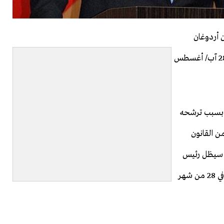
 أردوغان
سيبقى رئيسا للوزراء ولحزب العدالة والتنمية حتى تاريخ 28 آب/ أغسطس
 بسبب ترشحه
ن القانون
ه سيظل رئيس
الحزب ورئيس الوزراء حتى توليه منصب رئيس الجمهورية في 28 من شهر