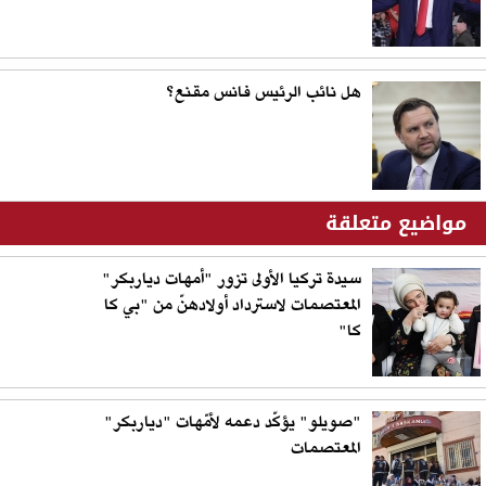
هل نائب الرئيس فانس مقنع؟
مواضيع متعلقة
سيدة تركيا الأولى تزور "أمهات دياربكر"
المعتصمات لاسترداد أولادهنّ من "بي كا
كا"
"صويلو" يؤكّد دعمه لأمّهات "دياربكر"
المعتصمات