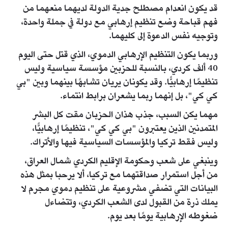
قد يكون انعدام مصطلح جدية الدولة لديهما منعهما من
فهم قباحة وضع تنظيم إرهابي مع دولة في جملة واحدة،
وتوجيه نفس الدعوة إلى كليهما.
وربما يكون التنظيم الإرهابي الدموي، الذي قتل حتى اليوم
40 ألف كردي، بالنسبة للحزبين مؤسسة سياسية وليس
تنظيمًا إرهابيًّا. وقد يكونان يريان تشابهًا بينهما وبين "بي
كي كي"، بل إنهما ربما يشعران برابط انتماء.
مهما يكن السبب، جذب هذان الحزبان مقت كل البشر
المتمدنين الذين يعتبرون "بي كي كي"، تنظيمًا إرهابيًّا،
وليس فقط تركيا والمؤسسات السياسية فيها والأتراك.
وينبغي على شعب وحكومة الإقليم الكردي شمال العراق،
من أجل استمرار صداقتهما مع تركيا، ألا يرحبا بمثل هذه
البيانات التي تضفي مشروعية على تنظيم دموي مجرم لا
يملك ذرة من القبول لدى الشعب الكردي، وتتضاءل
ضغوطه الإرهابية يومًا بعد يوم.