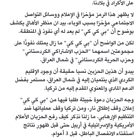
على الأكراد في بلادنا.
لا يظهر هذا الرمز مؤخرًا في الإعلام ووسائل التواصل
الاجتماعي مؤخرًا بسبب الوباء، بيد ان منظر الأهالي يكشف
بوضوح أن "بي كي كي" لم يعد له أي نفوذ في المنطقة.
لكن من الواضح أن "بي كي كي" ما زال يمتلك نفوذّا على
مجموعتين اسمهما "الحزب الاشتراكي الكردستاني"
وحزب الحرية الكردستاني" في شمال العراق.
يبدو أن هذين الحزبين نسيا حقيقة أن وجود الإقليم
الكردي الذي ينتميان إليه في شمال العراق، مستمر بفضل
الدعم المادي والمعنوي المقدم إليه من تركيا.
وجه الحزبان دعوة خبيثة طلبا فيها من "بي كي كي"
إعلان وقف إطلاق نار، ومن تركيا وقف عملياتها ضد
التنظيم الإرهابي. ما زلنا نذكر كيف رفع الحزبان الأعلام
الأمريكية والإسرائيلية في أربيل حتى قبل ظهور نتائج
استفتاء الانفصال الباطل، قبل 3 أعوام.