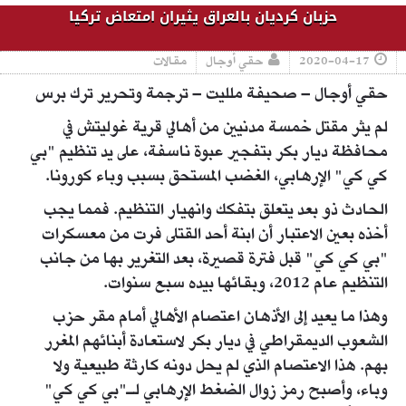
حزبان كرديان بالعراق يثيران امتعاض تركيا
2020-04-17
حقي أوجال
مقالات
حقي أوجال – صحيفة ملليت – ترجمة وتحرير ترك برس
لم يثر مقتل خمسة مدنيين من أهالي قرية غوليتش في
محافظة ديار بكر بتفجير عبوة ناسفة، على يد تنظيم "بي
كي كي" الإرهابي، الغضب المستحق بسبب وباء كورونا.
الحادث ذو بعد يتعلق بتفكك وانهيار التنظيم. فمما يجب
أخذه بعين الاعتبار أن ابنة أحد القتلى فرت من معسكرات
"بي كي كي" قبل فترة قصيرة، بعد التغرير بها من جانب
التنظيم عام 2012، وبقائها بيده سبع سنوات.
وهذا ما يعيد إلى الأذهان اعتصام الأهالي أمام مقر حزب
الشعوب الديمقراطي في ديار بكر لاستعادة أبنائهم المغرر
بهم. هذا الاعتصام الذي لم يحل دونه كارثة طبيعية ولا
وباء، وأصبح رمز زوال الضغط الإرهابي لـ"بي كي كي"