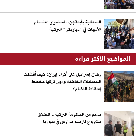
للمطالبة بأبنائهن.. استمرار اعتصام
الأمهات في "دياربكر" التركية
المواضيع الأكثر قراءة
رهان إسرائيل على أكراد إيران: كيف أفشلت
الحسابات الخاطئة ودور تركيا مخطط
إسقاط النظام؟
بدعم من الحكومة التركية.. انطلاق
مشروع لترميم مدارس في سوريا