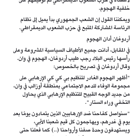
لأعضاء في حزب الشعوب الديمقراطي تم توقيفهم على
خلفية الهجوم.
ويمكننا القول إن الشعب الجمهوري بدأ يميل إلى نظام
الرئاسة المشتركة المتبع في حزب الشعوب الديمقراطي.
أردوغان أدان الهجوم
في المقابل، أدانت جميع الأطياف السياسية المشروعة وعلى
رأسها رئيس البلاد رجب طيب أردوغان، الهجوم في وان.
وقال أردوغان في تصريح بالخصوص:
"أظهر الهجوم الغادر لتنظيم بي كي كي الإرهابي على
مجموعة الوفاء للدعم الاجتماعي بمنطقة أوزالب في وان،
من جديد الوجه القبيح للتنظيم الإرهابي الذي يحاول
التخفي وراء الستار".
"سنواصل كفاحنا ضد الإرهابيين الذين يتمادون يومًا بعد
يوم في غدرهم، ويهاجمون كل قيم شعبنا الأبي،
ويستهدفون وحدة صفنا وأرواحنا (..) كما فعلنا حتى