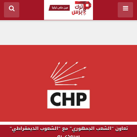
تعاون "الشعب الجمهوري" مع "الشعوب الديمقراطي"
سيودي به