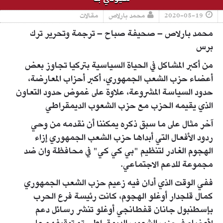
2020-05-19
محمد بارلاص
مقالات
محمد بارلاص – صحيفة صباح – ترجمة وتحرير ترك
برس
من أكبر المشاكل في الحياة السياسية بتركيا تجاوز بعض
أعضاء حزب الشعب الجمهوري، أكبر أحزاب المعارضة،
حدود السياسة المشروعة، علاوة على غموض حدود التعاون
الذي يقيمه الحزب مع حزب الشعوب الديمقراطي
آخر مثال على ما سبق ذكره يمكننا أن نقدمه من وحي
ردود الأفعال التي أبداها حزب الشعب الجمهوري إزاء
الهجوم الغادر لتنظيم "بي كي كي" في محافظة وان ضد
مجموعة للدعم الاجتماعي.
ففي الوقت الذي أدان فيه زعيم حزب الشعب الجمهوري
كمال قلجدار أوغلو الهجوم، كانت رئيسة فرع الحرب
بإسطنبول جانان قفطانجي أوغلو تنشر رسائل دعم