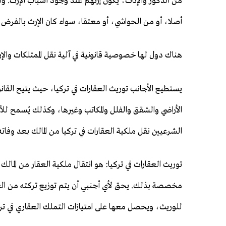
من الذكور والإناث؛ يكون إرثهم عند وجود أسباب الإرث. وا
أصلا، أو من الحواشي، أو معتقا، سواء كان الإرث بالفرض 
هناك دول لها خصوصية قانونية في آلية نقل الممتلكات والإ
يستطيع الأجانب توريث العقارات في تركيا، حيث يتيح القانو
الأراضي والشقق والفلل والمكاتب وغيرها، وكذلك يُسمح للأ
الشرعيين نقل ملكية العقارات في تركيا من المالك بعد وفاته
توريث العقارات في تركيا: هو انتقال ملكية العقار من المالك 
مخصصة بذلك. يحق لأي أجنبي أن يتم توزيع تركته من العقار
للوريث، ويحصل معها على امتيازات التملك العقاري في ترك