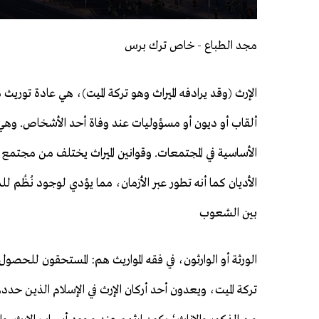
مجد الطباع - خاص ترك برس
الإرث (وقد يرادفه الميراث وهو تركة الميت)، هي عادة توريث
ألقاب أو ديون أو مسؤوليات عند وفاة أحد الأشخاص. وهي
الأساسية في المجتمعات. وقوانين الميراث يختلف من مجتمع إ
الأديان كما أنه تطور عبر الأزمان، مما يؤدي لوجود نُظُم ل
بين الشعوب
الورثة أو الوارثون، في فقه المواريث هم: المستحقون للحصول
تركة الميت، ويعدون أحد أركان الإرث في الإسلام الذين ح