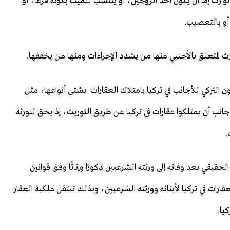
لوارث إما أن يكون أحد الزوجين، أو ينتسب للميت بكونه فرعا، أو
أو بالتعصيب.
رث المتعلق بالأجنبي منها من يشدد الإجراءات ومنها من يخففها.
ن التركي للأجانب في تركيا بامتلاك العقارات بشتى أنواعها، مثل
جانب أن يمتلكوا عقارات في تركيا عن طريق التوريث، إذ يحق للورثة
.
الحقيقي بعد وفاته إلى ورثته الشرعيين ذكورًا وإناثًا وفق قوانين
ات في تركيا لأبنائه وورثته الشرعيين، وبذلك تنتقل ملكية العقار
يا.