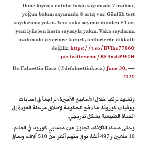
Düne kıyasla entübe hasta sayımızda 7 azalma,
yoğun bakım sayımızda 8 artış var. Günlük test
sayılarımız yakın. Yeni vaka sayımız dünden 81 az,
yeni iyileşen hasta sayısıyla yakın. Vaka sayılarını
azaltmada yeterince kararlı, tedbirlerde dikkatli
değiliz.
https://t.co/RVlhe7786O
pic.twitter.com/BF9nshPW0H
June 30,
— Dr. Fahrettin Koca (@drfahrettinkoca)
2020
وتشهد تركيا خلال الأسابيع الأخيرة، تراجعاً في إصابات
ووفيات كورونا، ما دفع الحكومة لإطلاق مرحلة العودة إلى
الحياة الطبيعية بشكل تدريجي.
وحتى مساء الثلاثاء، تجاوز عدد مصابي كورونا في العالم،
10 ملايين و497 ألفا، توفي منهم أكثر من 510 آلاف، وتعافى