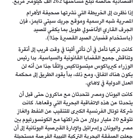
اقتصادية خالصة تبلغ مساحتها 262 ألف كيلومتر مربع.
إذا نظرت إلى الخريطة التي نشرتها صحيفة الأهرام
المصرية شبه الرسمية وموقع جريك سيتي تايمز، فإن
الجرف القاري الأناضولي طويل بما يكفي للصيد
(باستخدام قضبان الصيد القصيرة جدًا!).
كانت تركيا تأمل في أن تأتي أثينا في وقت قريب إلى أنقرة
وتناقش جميع القضايا القانونية والسياسية. بدا رئيس
الوزراء كيرياكوس ميتسوتاكيس واثقًا جدًا من أنه لن
يكون هناك اتفاق، ومع ذلك، بدأ يقود الطريق إلى محكمة
العدل الدولية في لاهاي.
كانت اليونان ومصر تتحدثان مع ماكرون حتى قبل أن
يتحدثا عن هذه الاتفاقية البحرية التي وقعاها. كانت
شركة توتال الفرنسية الكبرى للتنقيب عن النفط والغاز
تتوقع 20 مليار دولار من شراكتها مع الكونسورتيوم بين
مصر واليونان وإسرائيل والإدارة القبرصية اليونانية إلى أن
جعلت الصفقة البحرية التركية الليبية الفرصة مستحيلة