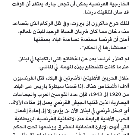
الخارجية الفرنسية يمكن أن تجعل جارك يعتقد أن الوقت
قد حان لتلقينك درسًا.
لذلك هرع ماكرون إلى بيروت، وفي ظل الركام الذي يتصاعد
منه دخان مما كان شريان الحياة الوحيد للبنان للعالم،
أعلن أن فرنسا مستعدة لمساعدة البلاد بصفتها
"مستشارها في الحكم".
لم تعتذر فرنسا بعد عن الفظائع التي ارتكبتها في لبنان
عندما كانت تتضطلع بهذه المهمة في الماضي.
خلال الحربين الأهليتين الأخيرتين في البلاد، قتل الفرنسيون
آلاف الأشخاص هناك. إذا ضمنا سيطرة باريس على البلاد
من 1920 إلى 1943، فإن عدد القوميين العرب والجماعات
اليسارية الذين قتلها الجيش الفرنسي يصل إلى مئات الآلاف.
أي تدخل فرنسي في لبنان الآن لن يؤدي إلا إلى إعادة إشعال
الحرب الأهلية الرابعة منذ الاتفاقية الفرنسية البريطانية
التي أنهت الإدارة العثمانية للمشرق ووضعها تحت الحكم