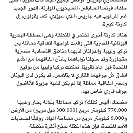
الاستعماري لباريس. ترفض جميع الجماعات تقريبًا، حتى
حلفاء فرنسا السابقين، المسيحيون الموارنة، الدور الجديد
غير المرغوب فيه لباريس، الذي سيؤدي، كما يقولون، إلى
كارثة كبيرة.
هناك كارثة أخرى تختمر في المنطقة وهي الصفقة البحرية
اليونانية المصرية التي وقعت لمواجهة اتفاقية مماثلة بين
تركيا وليبيا. والدولتان لديهما مناطق اقتصادية حصرية
متجاورة وقد سجلتا نواياهما بشأن اتفاقهما مع الأمم
المتحدة قبل عام تقريبًا. تمكنت تركيا وليبيا من توقيع
اتفاق لأن جرفهما القاري لا يتلامس. قد يكون لدى اليونان
ومصر اتفاقية مماثلة إذا لم يكن لشبه جزيرة الأناضول
جرف قاري خاص بها.
مضحك، أليس كذلك؟ تركيا محاطة بثلاثة بحار ولديها
770.000 كيلومتر مربع (300.000 ميل مربع) من الأرض
و9.000 كيلومتر مربع من مساحة المياه. ووفقًا لحسابات
الأمم المتحدة، فإن هذه الكتلة تمنح أنقرة منطقة