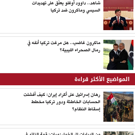
شاهد.. داوود أوغلو يعلّق على تهديدات
السيسي وماكرون ضد تركيا
ماكرون غاضب.. هل مرغت تركيا أنفه في
رمال الصحراء الليبية؟
المواضيع الأكثر قراءة
رهان إسرائيل على أكراد إيران: كيف أفشلت
الحسابات الخاطئة ودور تركيا مخطط
إسقاط النظام؟
من الدبابات إلى الخوارزميات: قمة الناتو في