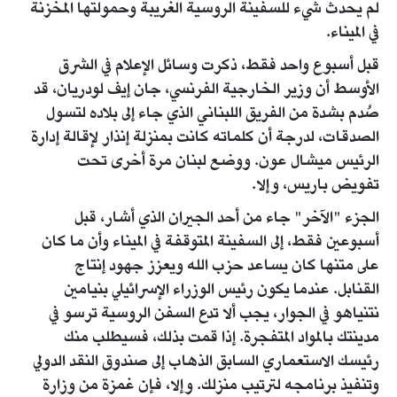
لم يحدث شيء للسفينة الروسية الغريبة وحمولتها المخزنة
في الميناء.
قبل أسبوع واحد فقط، ذكرت وسائل الإعلام في الشرق
الأوسط أن وزير الخارجية الفرنسي، جان إيف لودريان، قد
صُدم بشدة من الفريق اللبناني الذي جاء إلى بلاده لتسول
الصدقات، لدرجة أن كلماته كانت بمنزلة إنذار لإقالة إدارة
الرئيس ميشال عون. ووضع لبنان مرة أخرى تحت
تفويض باريس، وإلا.
الجزء "الآخر" جاء من أحد الجيران الذي أشار، قبل
أسبوعين فقط، إلى السفينة المتوقفة في الميناء وأن ما كان
على متنها كان يساعد حزب الله ويعزز جهود إنتاج
القنابل. عندما يكون رئيس الوزراء الإسرائيلي بنيامين
نتنياهو في الجوار، يجب ألا تدع السفن الروسية ترسو في
مدينتك بالمواد المتفجرة. إذا قمت بذلك، فسيطلب منك
رئيسك الاستعماري السابق الذهاب إلى صندوق النقد الدولي
وتنفيذ برنامجه لترتيب منزلك. وإلا، فإن غمزة من وزارة