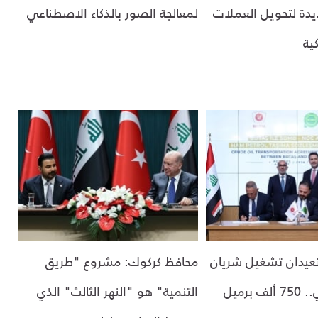
دة لتحويل العملات
لمعالجة الصور بالذكاء الاصطناعي
كية
 تعيدان تشغيل شريان
محافظ كركوك: مشروع "طريق
جيهان النفطي.. 750 ألف برميل
التنمية" هو "النهر الثالث" الذي