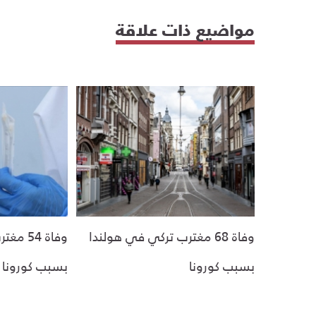
مواضيع ذات علاقة
وفاة 68 مغترب تركي في هولندا
وفاة 54
بسبب كورونا
بسبب كورونا