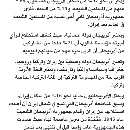
يُذكر أن نحو 97% من سكان أذربيجان مسلمون، 85%
منهم من المسلمين الشيعة، و15% من السنة، فلدى
جمهورية أذربيجان ثاني أعلى نسبة من المسلمين الشيعة
في العالم بعد إيران.
وتعتبر أذربيجان دولة علمانية، حيث كشف استطلاع للرأي
أجرته مؤسسة غالوب أن 21% فقط من المشاركين
من أذربيجان أن الدين جزء مهم من حياتهم اليومية.
وتعتبر أذربيجان دولة وسطية بين إيران وتركيا وروسيا،
جغرافيا وسياسيا وإثنيا وتاريخيا، وتعتبر اللغة الأذرية
أقرب لغة من المجموعة التركية إلى اللغة التركية الخاصة
بتركيا.
ويمثل الأذربيجانيون حاليا نحو 16% من سكان إيران،
وسبق لمقاطعة أذربيجان التي تقع في شمال إيران أن أعلنت
استقلالها عن إيران وقيام جمهورية أذربيجان الشعبية
عام 1945، مُتّخذة من تبريز عاصمة لها، حيث صمدت
هذه الجمهورية عاما واحدا قبل أن تنتهي بعد تدخل