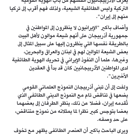
يُعرف الأذربيجانيون أنفسهم من باب الهوية القومية
التركية وليس الطائفية الشيعية، ولذلك فهم أقرب إلى تركيا
منهم إلى إيران".
وأضاف باكير "الإيرانيون لا ينظرون إلى المواطنين في
جمهورية أذربيجان على أنهم شيعة موالون لأهل البيت
بالطريقة نفسها التي ينظرون إليها على سبيل المثال إلى
بعض الشيعة الموالين لهم في لبنان والعراق والبحرين،
وغيرها، علما أن النفوذ الإيراني في تحريك الهوية الطائفية
لدى المواطنين الأذربيجانيين كان قد بدأ في العقدين
الأخيرين".
ولفت إلى أن تبني أذربيجان النموذج العلماني القومي
يضعها في تناقض تام مع النموذج الديني الطائفي الذي
تُقدمه إيران، فضلا عن ذلك، ينظر الطرفان إلى بعضهما
بعضا بتوجس كبير نظرا لما يمثلانه من نموذج متناقض،
على حد وصفه.
ويرى الباحث باكير أن العنصر الطائفي يظهر مع تخوف