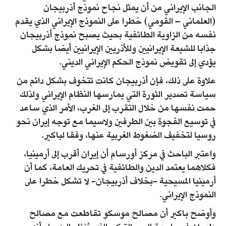
الجانب الإيراني من أن يمثل نجاح نموذج أذربيجان
(العلماني – القومي) خطرا على النموذج الإيراني الذي يقدم
نفسه من الزاوية الطائفية بحيث يصبح نموذج أذربيجان
جذابا للشيعة الإيرانيين وللأذريين الإيرانيين أيضا بشكل
يؤدي إلى تقويض نموذج الحكم الإيراني الديني.
علاوة على ذلك، فإن أذربيجان كانت تتخوف بشكل دائم من
سياسة تصدير الثورة التي يمارسها النظام الإيراني ولذلك
حمت نفسها من خلال التقرب إلى الغرب، الأمر الذي ساعد
في توسيع الفجوة بين الطرفين ولاسيما مع توجه إيران نحو
روسيا لتخفيف الضغوط الغربية عنها، وفقا لباكير.
واعتبر الباحث في مركز أورسام أن إيران أقرب إلى أرمينيا،
فكلاهما يعتمد الدين والطائفية في تحريك العامة، كما أن
أرمينيا المسيحية -بخلاف أذربيجان- لا تشكل خطرا على
النموذج الإيراني.
وأوضح باكير أن مصالح موسكو تقاطعت مع مصالح