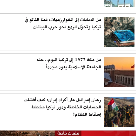
من الدبابات إلى الخوارزميات: قمة الناتو في
تركيا وتحوّل الردع نحو حرب البيانات
من مكة 1977 إلى تركيا اليوم.. حلم
الجامعة الإسلامية يعود مجدداً
رهان إسرائيل على أكراد إيران: كيف أفشلت
الحسابات الخاطئة ودور تركيا مخطط
إسقاط النظام؟