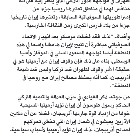
طهران في مواجهة الدور التركي الذي يُنظر إليه على أنه
منافس لهما في مناطق تعتبرها روسيا جزءا من
إمبراطوريتها السوفياتية السابقة، وتعتبرها إيران تاريخيا
جزءا من بلاد فارس الكبرى ومن الثقافة الفارسية.
وأضاف "لذلك فقد فضلت موسكو بعد انهيار الاتحاد
السوفياتي مباشرة أن تتيح لإيران هامشا واسعا في هذه
المنطقة أيضا لمواجهة الصعود السني في القوقاز وآسيا
الوسطى، بناء على ذلك فإن وقوف إيران مع أرمينيا هو في
حقيقة الأمر وقوف لطهران ضد تركيا وليس ضد شيعة
أذربيجان، كما أنه يحفظ مصالح إيران مع روسيا في
المنطقة".
من جهته، ذكر القيادي في حزب العدالة والتنمية التركي
الحاكم رسول طوسون أن إيران تؤيد أرمينيا المسيحية
خوفا من ازدياد قوة جارتها أذربيجان، فضلا عن أن ملايين
الأذريين يعيشون في شمال إيران التي تخشى تحركهم
لصالح أذربيجان، لذلك إيران تؤيد أرمينيا لأسباب سياسية.