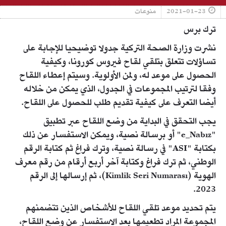
2021-01-23
منوعات
ترك برس
نشرت وزارة الصحة التركية جدولا توضيحيا للإجابة على
تساؤلات تتعلق بتلقي لقاح فيروس كورونا، وكيفية
الحصول على موعد له، ولمن الأولوية. وسيتم إعطاء اللقاح
وفقا لترتيب المجموعات في الجدول، الذي يمكن من خلاله
أيضا التعرف على كيفية تقديم طلب للحصول على اللقاح.
يجب التحقق في البداية من وضع اللقاح عبر تطبيق
"e_Nabız" أو برسالة نصية، ويمكن الاستفسار عن ذلك
بكتابة "ASI" في رسالة نصية، وترك فراغ ثم كتابة الرقم
الوطني، ثم ترك فراغ وكتابة آخر أربع أرقام من رقم معرف
الهوية (Kimlik Seri Numarası)، ثم إرسالها إلى الرقم
2023.
يتم تحديد موعد تلقي اللقاح للأشخاص الذين تتضمنهم
المجموعة المراد تطعيمها بعد الاستفسار عن وضع اللقاح،