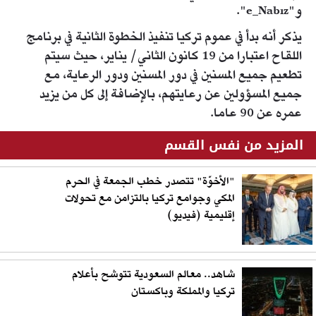
و"e_Nabız".
يذكر أنه بدأ في عموم تركيا تنفيذ الخطوة الثانية في برنامج
اللقاح اعتبارا من 19 كانون الثاني/ يناير، حيث سيتم
تطعيم جميع المسنين في دور المسنين ودور الرعاية، مع
جميع المسؤولين عن رعايتهم، بالإضافة إلى كل من يزيد
عمره عن 90 عاما.
المزيد من نفس القسم
"الأخوّة" تتصدر خطب الجمعة في الحرم
المكي وجوامع تركيا بالتزامن مع تحولات
إقليمية (فيديو)
شاهد.. معالم السعودية تتوشح بأعلام
تركيا والمملكة وباكستان