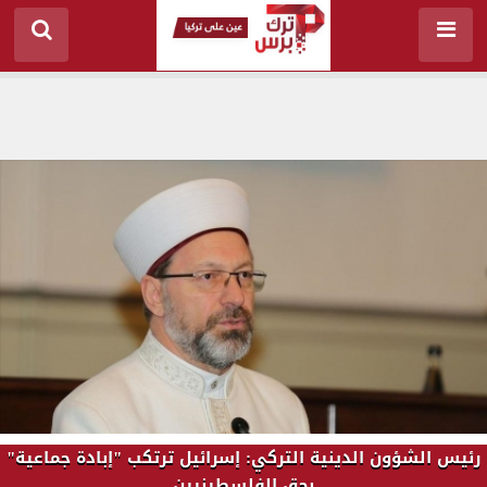
رئيس الشؤون الدينية التركي: إسرائيل ترتكب "إبادة جماعية"
بحق الفلسطينيين