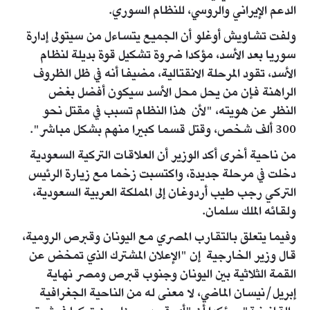
الدعم الإيراني والروسي، للنظام السوري.
ولفت تشاويش أوغلو أن الجميع يتساءل من سيتولى إدارة
سوريا بعد الأسد، مؤكدا ضروة تشكيل قوة بديلة لنظام
الأسد، تقود المرحلة الانقتالية، مضيفا أنه في ظل الظروف
الراهنة فإن من يحل محل الأسد سيكون أفضل بغض
النظر عن هويته، "لأن هذا النظام تسبب في مقتل نحو
300 ألف شخص، وقتل قسما كبيرا منهم بشكل مباشر".
من ناحية أخرى أكد الوزير أن العلاقات التركية السعودية
دخلت في مرحلة جديدة، واكتسبت زخما مع زيارة الرئيس
التركي رجب طيب أردوغان إلى المملكة العربية السعودية،
ولقائه الملك سلمان.
وفيما يتعلق بالتقارب المصري مع اليونان وقبرص الرومية،
قال وزير الخارجية إن "الإعلان المشترك الذي تمخض عن
القمة الثلاثية بين اليونان وجنوب قبرص ومصر نهاية
إبريل/نيسان الماضي، لا معنى له من الناحية الجغرافية