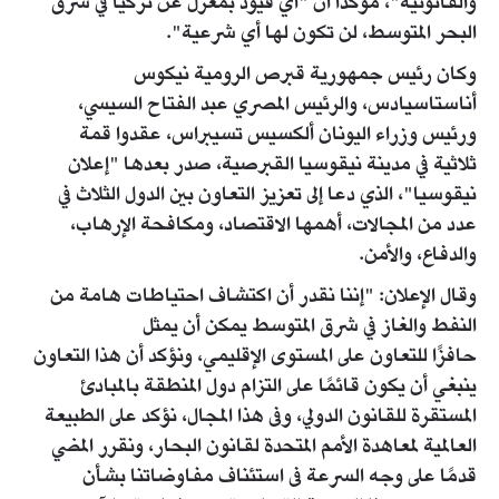
والقانونية"، مؤكدا أن "أي قيود بمعزل عن تركيا في شرق
البحر المتوسط، لن تكون لها أي شرعية".
وكان رئيس جمهورية قبرص الرومية نيكوس
أناستاسيادس، والرئيس المصري عبد الفتاح السيسي،
ورئيس وزراء اليونان ألكسيس تسيبراس، عقدوا قمة
ثلاثية في مدينة نيقوسيا القبرصية، صدر بعدها "إعلان
نيقوسيا"، الذي دعا إلى تعزيز التعاون بين الدول الثلاث في
عدد من المجالات، أهمها الاقتصاد، ومكافحة الإرهاب،
والدفاع، والأمن.
وقال الإعلان: "إننا نقدر أن اكتشاف احتياطات هامة من
النفط والغاز في شرق المتوسط يمكن أن يمثل
حافزًا للتعاون على المستوى الإقليمي، ونؤكد أن هذا التعاون
ينبغي أن يكون قائمًا على التزام دول المنطقة بالمبادئ
المستقرة للقانون الدولي، وفى هذا المجال، نؤكد على الطبيعة
العالمية لمعاهدة الأمم المتحدة لقانون البحار، ونقرر المضي
قدمًا على وجه السرعة فى استئناف مفاوضاتنا بشأن