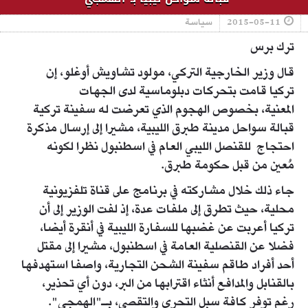
2015-05-11
سياسة
ترك برس
قال وزير الخارجية التركي، مولود تشاويش أوغلو، إن
تركيا قامت بتحركات دبلوماسية لدى الجهات
المعنية، بخصوص الهجوم الذي تعرضت له سفينة تركية
قبالة سواحل مدينة طبرق الليبية، مشيرا إلى إرسال مذكرة
احتجاج للقنصل الليبي العام في اسطنبول نظرا لكونه
مُعين من قبل حكومة طبرق.
جاء ذلك خلال مشاركته في برنامج على قناة تلفزيونية
محلية، حيث تطرق إلى ملفات عدة، إذ لفت الوزير إلى أن
تركيا أعربت عن غضبها للسفارة الليبية في أنقرة أيضا،
فضلا عن القنصلية العامة في اسطنبول، مشيرا إلى مقتل
أحد أفراد طاقم سفينة الشحن التجارية، واصفا استهدفها
بالقنابل والمدافع أنثاء اقترابها من البر، دون أي تحذير،
رغم توفر كافة سبل التحري والتقصي، بـ"الهمجي".