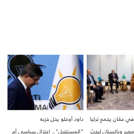
في عمّان يجمع تركيا
داود أوغلو يحل حزبه
صر وباكستان لبحث
"المستقبل".. اعتزال سياسي أم