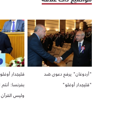
"أردوغان" يرفع دعوى ضد
قليجدار أوغلو
"قليجدار أوغلو"
بفرنسا: أنتم 
وليس القرآن