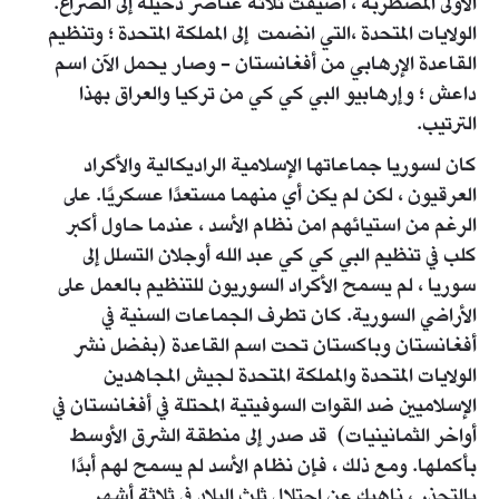
الأولى المضطربة ، أضيفت ثلاثة عناصر دخيلة إلى الصراع.
الولايات المتحدة ،التي انضمت إلى المملكة المتحدة ؛ وتنظيم
القاعدة الإرهابي من أفغانستان - وصار يحمل الآن اسم
داعش ؛ وإرهابيو البي كي كي من تركيا والعراق بهذا
الترتيب.
كان لسوريا جماعاتها الإسلامية الراديكالية والأكراد
العرقيون ، لكن لم يكن أي منهما مستعدًا عسكريًا. على
الرغم من استيائهم امن نظام الأسد ، عندما حاول أكبر
كلب في تنظيم البي كي كي عبد الله أوجلان التسلل إلى
سوريا ، لم يسمح الأكراد السوريون للتنظيم بالعمل على
الأراضي السورية. كان تطرف الجماعات السنية في
أفغانستان وباكستان تحت اسم القاعدة (بفضل نشر
الولايات المتحدة والمملكة المتحدة لجيش المجاهدين
الإسلاميين ضد القوات السوفيتية المحتلة في أفغانستان في
أواخر الثمانينيات) قد صدر إلى منطقة الشرق الأوسط
بأكملها. ومع ذلك ، فإن نظام الأسد لم يسمح لهم أبدًا
بالتجذر ، ناهيك عن احتلال ثلث البلاد في ثلاثة أشهر