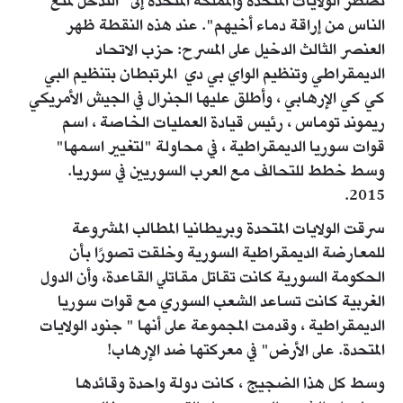
تضطر الولايات المتحدة والمملكة المتحدة إلى "التدخل لمنع
الناس من إراقة دماء أخيهم". عند هذه النقطة ظهر
العنصر الثالث الدخيل على المسرح: حزب الاتحاد
الديمقراطي وتنظيم الواي بي دي المرتبطان بتنظيم البي
كي كي الإرهابي ، وأطلق عليها الجنرال في الجيش الأمريكي
ريموند توماس ، رئيس قيادة العمليات الخاصة ، اسم
قوات سوريا الديمقراطية ، في محاولة "لتغيير اسمها"
وسط خطط للتحالف مع العرب السوريين في سوريا.
2015.
سرقت الولايات المتحدة وبريطانيا المطالب المشروعة
للمعارضة الديمقراطية السورية وخلقت تصورًا بأن
الحكومة السورية كانت تقاتل مقاتلي القاعدة، وأن الدول
الغربية كانت تساعد الشعب السوري مع قوات سوريا
الديمقراطية ، وقدمت المجموعة على أنها " جنود الولايات
المتحدة. على الأرض" في معركتها ضد الإرهاب!
وسط كل هذا الضجيج ، كانت دولة واحدة وقائدها