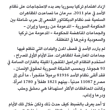
ازداد اهتمام تركيا بسوريا بعد بدء الاحتجاجات على نظام
الأسد في عام 2011. سرعان ما تصاعدت المظاهرات
السلمية ضد نظام الديكتاتور القمعي إلى حرب شاملة بين
الحكومة السورية - المدعومة من روسيا وإيران -
والجماعات المناهضة للحكومة - المدعومة من تركيا
والسعودية وغيرها في المنطقة.
لم يتردد الأسد في قصف المدن والبلدات التي تنظم فيها
جماعات المعارضة المظاهرات. منذ الأيام الأولى للصراع ،
استخدم النظام البراميل المتفجرة المليئة بالغازات السامة في
93 هجومًا. وبحسب الشبكة السورية لحقوق الإنسان ،
فقد ألقى نظام الأسد 81916 برميلاً متفجراً ، ما أدى إلى
مصرع 11087 مدنياً ، بينهم 1821 طفلاً و 1780 امرأة.
وكانت المحافظات الأكثر استهدافا هي دمشق وحلب
ودرعا وإدلب.
لا أحد يعرف بالضبط كيف حدث ذلك ولكن خلال تلك الأيام