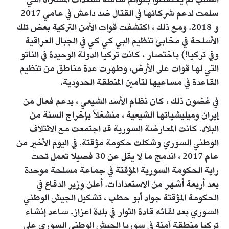
الصلب لم يحتفظوا بقوائم شاملة للمعدات المشتراة التي
سلمت لدعم شركائها في القتال ضد داعش في عامي 2017
و 2018. ومع ذلك ، اكتشفت قوات الأمن التركية بعض تلك
الأسلحة في مخابئ تنظيم البي كي كي في الجبال العراقية
وفي تركيا!) باختصار ، كانت تركيا الدولة الوحيدة في الناتو
التي لها قوات على الأرض، وطهرت عدة مناطق من تنظيم
القاعدة في مساعيها لتأمين المنطقة الحدودية.
في غضون ذلك ، كان نظام الأسد الشيعي ، بدعم فعال من
إيران وميليشياتها الشيعية ، منشغلاً بإخراج السنة من
البلاد. كانت المعارضة السورية قد اجتمعت مع الائتلاف
الوطني السوري وشكلت حكومة مؤقتة. في اليوم الأخير من
عام 2017 ، اندمج ما لا يقل عن 30 فصيلا تعمل تحت
راية الحكومة السورية المؤقتة في جماعة مسلحة موحدة
بعد أربعة أشهر من الاستعدادات. أعلن وزير الدفاع في
الحكومة المؤقتة جواد أبو حطب ، تشكيل الجيش الوطني
السوري بعد لقائه قادة الثوار في بلدة اعزاز. ساعد إنشاء
تركيا منطقة آمنة في سوريا الجيش الوطني السوري على