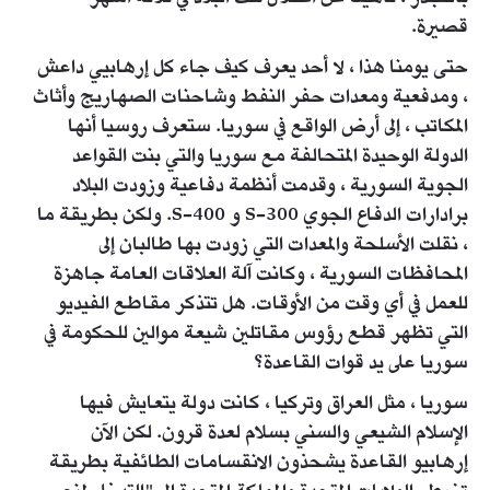
قصيرة.
حتى يومنا هذا ، لا أحد يعرف كيف جاء كل إرهابيي داعش
، ومدفعية ومعدات حفر النفط وشاحنات الصهاريج وأثاث
المكاتب ، إلى أرض الواقع في سوريا. ستعرف روسيا أنها
الدولة الوحيدة المتحالفة مع سوريا والتي بنت القواعد
الجوية السورية ، وقدمت أنظمة دفاعية وزودت البلاد
برادارات الدفاع الجوي S-300 و S-400. ولكن بطريقة ما
، نقلت الأسلحة والمعدات التي زودت بها طالبان إلى
المحافظات السورية ، وكانت آلة العلاقات العامة جاهزة
للعمل في أي وقت من الأوقات. هل تتذكر مقاطع الفيديو
التي تظهر قطع رؤوس مقاتلين شيعة موالين للحكومة في
سوريا على يد قوات القاعدة؟
سوريا ، مثل العراق وتركيا ، كانت دولة يتعايش فيها
الإسلام الشيعي والسني بسلام لعدة قرون. لكن الآن
إرهابيو القاعدة يشحذون الانقسامات الطائفية بطريقة