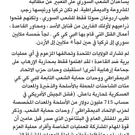
يساعدان الشعب السوري على التعبير عن مطالبه
المشروعة والديمقراطية. لم تكن تركيا ورئيسها رجب
طيب اردوغان صوتا فقط للشعب السوري ، ولكنهم فتحوا
ذراعيهم لأولئك الفارين من قنابل الأسد ، ومحاور القاعدة ،
أعمال القتل التي قام بها البي كي كي . لجأ خمسة ملايين
سوري إلى تركيا في حين لجأ 4 ملايين إلى الأردن.
لم تشارك الولايات المتحدة وتحالفها المزعوم في أي عمليات
برية ضد القاعدة ؛ لقد اهتموا فقط بمحاربة الإرهاب على
جماعة إرهابية أخرى! استقبلت وحدات حزب الاتحاد
الديمقراطي ووحدات حماية الشعب التابعة للبي كي كي
مئات الشاحنات المحملة بالأسلحة والذخيرة والمعدات
العسكرية لمحاربة داعش. (فشل الجيش الأمريكي في
حساب 715 مليون دولار من الأسلحة والمعدات المخصصة
لحزب الاتحاد الديمقراطي / وحدات حماية الشعب. وذكر
تقرير المفتش العام في البنتاغون الذي صدر قبل عامين أن
قوة المهام المشتركة للعمليات الخاصة وأفراد عملية العزم