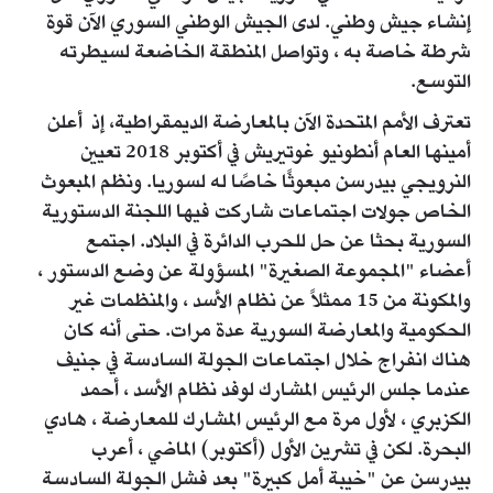
إنشاء جيش وطني. لدى الجيش الوطني السوري الآن قوة
شرطة خاصة به ، وتواصل المنطقة الخاضعة لسيطرته
التوسع.
تعترف الأمم المتحدة الآن بالمعارضة الديمقراطية، إذ أعلن
أمينها العام أنطونيو غوتيريش في أكتوبر 2018 تعيين
النرويجي بيدرسن مبعوثًا خاصًا له لسوريا. ونظم المبعوث
الخاص جولات اجتماعات شاركت فيها اللجنة الدستورية
السورية بحثا عن حل للحرب الدائرة في البلاد. اجتمع
أعضاء "المجموعة الصغيرة" المسؤولة عن وضع الدستور ،
والمكونة من 15 ممثلاً عن نظام الأسد ، والمنظمات غير
الحكومية والمعارضة السورية عدة مرات. حتى أنه كان
هناك انفراج خلال اجتماعات الجولة السادسة في جنيف
عندما جلس الرئيس المشارك لوفد نظام الأسد ، أحمد
الكزبري ، لأول مرة مع الرئيس المشارك للمعارضة ، هادي
البحرة. لكن في تشرين الأول (أكتوبر) الماضي ، أعرب
بيدرسن عن "خيبة أمل كبيرة" بعد فشل الجولة السادسة