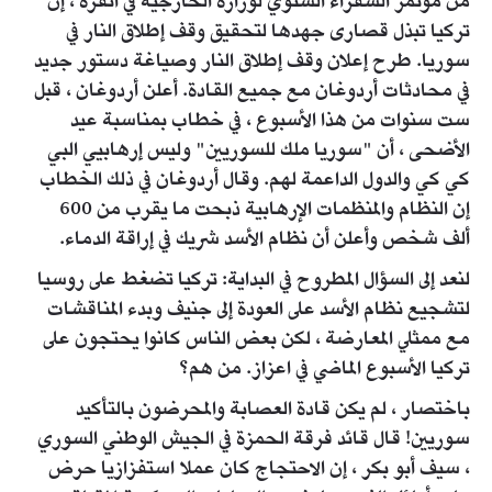
من مؤتمر السفراء السنوي لوزارة الخارجية في أنقرة ، إن
تركيا تبذل قصارى جهدها لتحقيق وقف إطلاق النار في
سوريا. طرح إعلان وقف إطلاق النار وصياغة دستور جديد
في محادثات أردوغان مع جميع القادة. أعلن أردوغان ، قبل
ست سنوات من هذا الأسبوع ، في خطاب بمناسبة عيد
الأضحى ، أن "سوريا ملك للسوريين" وليس إرهابيي البي
كي كي والدول الداعمة لهم. وقال أردوغان في ذلك الخطاب
إن النظام والمنظمات الإرهابية ذبحت ما يقرب من 600
ألف شخص وأعلن أن نظام الأسد شريك في إراقة الدماء.
لنعد إلى السؤال المطروح في البداية: تركيا تضغط على روسيا
لتشجيع نظام الأسد على العودة إلى جنيف وبدء المناقشات
مع ممثلي المعارضة ، لكن بعض الناس كانوا يحتجون على
تركيا الأسبوع الماضي في اعزاز. من هم؟
باختصار ، لم يكن قادة العصابة والمحرضون بالتأكيد
سوريين! قال قائد فرقة الحمزة في الجيش الوطني السوري
، سيف أبو بكر ، إن الاحتجاج كان عملا استفزازيا حرض