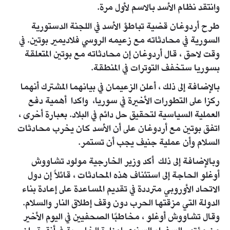
وانتقد نظام الأسد بالاسم لأول مرة.
طرح أردوغان قضية تباطؤ الأسد في اللجنة الدستورية
السورية في محادثاته مع زعيمه الروسي فلاديمير بوتين. في
وقت لاحق ، قال أردوغان إن محادثاته مع بوتين المتعلقة
بسوريا ستخفف التوترات في المنطقة.
بالإضافة إلى ذلك ، أعلن الزعيمان في بيانهما المشترك أنهما
ركزا على التطورات الأخيرة في سوريا، واكدا أهمية دفع
العملية السياسية لتحقيق حل دائم في البلاد. بعبارة أخرى ،
اتفق بوتين مع أردوغان على أن الأسد كان يخرب محادثات
السلام وأن عملية جنيف يجب أن تستمر.
وبالإضافة إلى ذلك أكد وزير الخارجية مولود تشاووش
أوغلو الحاجة إلى استئناف هذه المحادثات ، قائلاً إن دول
الاتحاد الأوروبي مترددة في تقديم المساعدة على إعادة بناء
الدولة التي مزقتها الحرب دون وقف إطلاق النار والسلام.
وقال تشاووش أوغلو ، مخاطبًا الصحفيين في اليوم الأخير