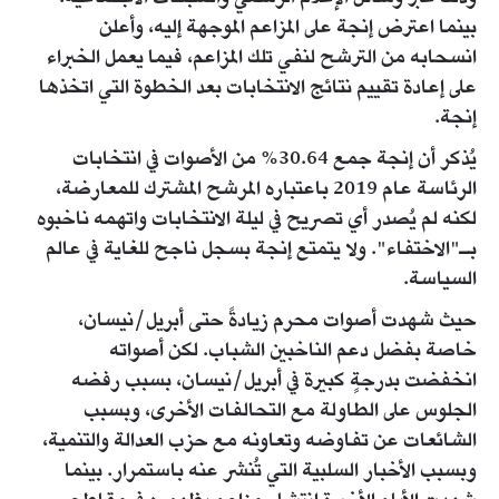
بينما اعترض إنجة على المزاعم الموجهة إليه، وأعلن
انسحابه من الترشح لنفي تلك المزاعم، فيما يعمل الخبراء
على إعادة تقييم نتائج الانتخابات بعد الخطوة التي اتخذها
إنجة.
يُذكر أن إنجة جمع 30.64% من الأصوات في انتخابات
الرئاسة عام 2019 باعتباره المرشح المشترك للمعارضة،
لكنه لم يُصدر أي تصريح في ليلة الانتخابات واتهمه ناخبوه
بـ"الاختفاء". ولا يتمتع إنجة بسجل ناجح للغاية في عالم
السياسة.
حيث شهدت أصوات محرم زيادةً حتى أبريل/نيسان،
خاصة بفضل دعم الناخبين الشباب. لكن أصواته
انخفضت بدرجةٍ كبيرة في أبريل/نيسان، بسبب رفضه
الجلوس على الطاولة مع التحالفات الأخرى، وبسبب
الشائعات عن تفاوضه وتعاونه مع حزب العدالة والتنمية،
وبسبب الأخبار السلبية التي تُنشر عنه باستمرار. بينما