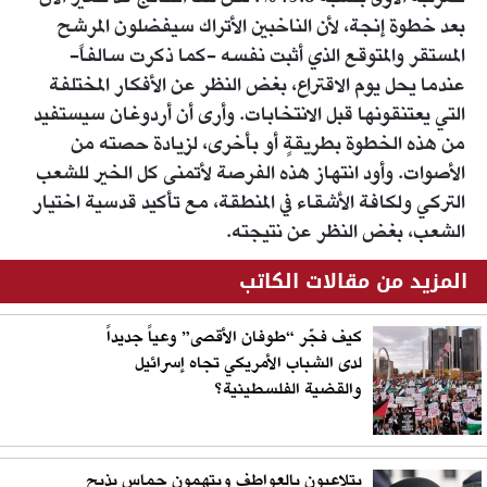
بعد خطوة إنجة، لأن الناخبين الأتراك سيفضلون المرشح
المستقر والمتوقع الذي أثبت نفسه -كما ذكرت سالفاً-
عندما يحل يوم الاقتراع، بغض النظر عن الأفكار المختلفة
التي يعتنقونها قبل الانتخابات. وأرى أن أردوغان سيستفيد
من هذه الخطوة بطريقةٍ أو بأخرى، لزيادة حصته من
الأصوات. وأود انتهاز هذه الفرصة لأتمنى كل الخير للشعب
التركي ولكافة الأشقاء في المنطقة، مع تأكيد قدسية اختيار
الشعب، بغض النظر عن نتيجته.
المزيد من مقالات الكاتب
كيف فجّر “طوفان الأقصى” وعياً جديداً
لدى الشباب الأمريكي تجاه إسرائيل
والقضية الفلسطينية؟
يتلاعبون بالعواطف ويتهمون حماس بذبح