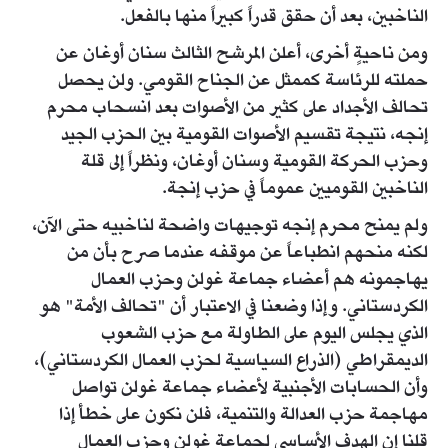
الناخبين، بعد أن حقق قدراً كبيراً منها بالفعل.
ومن ناحيةٍ أخرى، أعلن المرشح الثالث سنان أوغان عن
حملته للرئاسة كممثل عن الجناح القومي. ولن يحصل
تحالف الأجداد على كثير من الأصوات بعد انسحاب محرم
إنجه، نتيجة تقسيم الأصوات القومية بين الحزب الجيد
وحزب الحركة القومية وسنان أوغان، ونظراً إلى قلة
الناخبين القوميين عموماً في حزب إنجة.
ولم يمنح محرم إنجه توجيهات واضحة لناخبيه حتى الآن،
لكنه منحهم انطباعاً عن موقفه عندما صرح بأن من
يهاجمونه هم أعضاء جماعة غولن وحزب العمال
الكردستاني. وإذا وضعنا في الاعتبار أن "تحالف الأمة" هو
الذي يجلس اليوم على الطاولة مع حزب الشعوب
الديمقراطي (الذراع السياسية لحزب العمال الكردستاني)،
وأن الحسابات الأجنبية لأعضاء جماعة غولن تواصل
مهاجمة حزب العدالة والتنمية، فلن نكون على خطأ إذا
قلنا إن الهدف الأساسي لجماعة غولن وحزب العمال