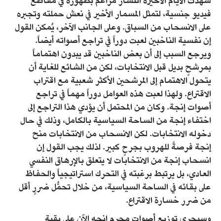
شهدت الأيام الأخيرة انتشار مزاعم بظهوره في مقاطع
فيديو جنسية، لتمثل المسمار الأخير في نعش حملته وتجبره
على الانسحاب من السباق. وعلى الجانب الآخر، يُمكن القول
إن نفسية الناخبين لعبت دوراً في تراجع أصواته أيضاً.
ويرجع السبب إلى أن بعض الناخبين قد يبدون اهتماماً
بمرشحٍ بديل قبل الانتخابات، لكن من الشائع للغاية أن
يتحول الاهتمام إلى المرشحين الأكثر شعبية مع اقتراب
الاقتراع. ولهذا لعبت هذه العوامل دوراً مهماً في تراجع
أصوات إنجة. وكان من المحتمل أن يؤدي هذا التراجع إلى
اختفاء إنجة من الساحة السياسية بالكامل، وذلك في حال
دخوله الانتخابات. لكن الانسحاب من الانتخابات منح
إنجة فرصةً للهروب بجرحٍ كبير. لذلك يجب القول إن
انسحاب إنجة من الانتخابات لا يتعلق بالإرهاق النفسي
العادي، بل يرتبط برغبته في التحرك استراتيجياً والحفاظ
على بقائه في الساحة السياسية، من خلال تحمُّل ضررٍ أقل
من ضرر خسارة الاقتراع.
وسيجري توزيع أصوات محرم إنجه الآن على بقية