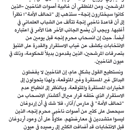
المرشحين. ومن المنطقي أن غالبية أصوات الناخبين -الذين
كانوا سيختارون إنجة- ستذهب إلى "تحالف الأمة"؛ نظراً
إلى أن قاعدة ناخبي إنجة تتألف من الشباب العلماني في
أغلبها. ويجب أن يضع الجانب الآخر هذا الأمر في اعتباره
أيضاً. حيث إن انسحاب محرم إنجه قبل يومين من
الانتخابات يكشف عن غياب الاستقرار والقدرة على التنبؤ
بتصرفات المرشحين، الذين يقدمون بديلاً للحكومة، وذلك في
عيون الناخبين.
ونستطيع القول بشكلٍ عام، إن الناخبين لا يفضلون
البدائل غير المستقرة وغير المتوقعة، ولهذا يتحولون إلى
الخيارات المستقرة والمتوقعة. وبالنظر إلى انطباع عدم
الاستقرار الذي خلقه قرار ميرال أكشنار الانسحاب من
"تحالف الأمة" في مارس/آذار، فلا شك في أن إردوغان
سيحصل على كثير من أصوات ناخبي محرم إنجه، الذين
ليسوا متشددين في معارضتهم. علاوةً على أن وعود أردوغان
قبل الانتخابات قد أضافت الكثير إلى رصيده في عيون