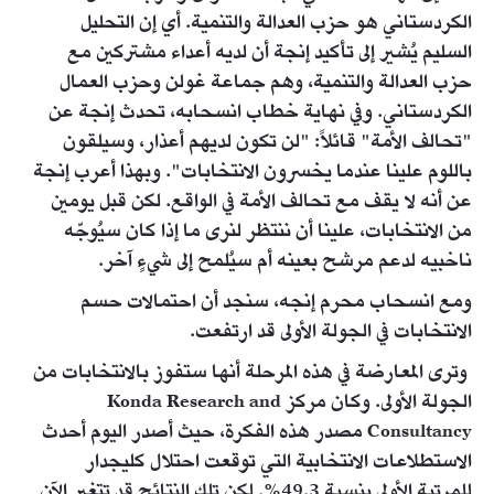
الكردستاني هو حزب العدالة والتنمية. أي إن التحليل
السليم يُشير إلى تأكيد إنجة أن لديه أعداء مشتركين مع
حزب العدالة والتنمية، وهم جماعة غولن وحزب العمال
الكردستاني. وفي نهاية خطاب انسحابه، تحدث إنجة عن
"تحالف الأمة" قائلاً: "لن تكون لديهم أعذار، وسيلقون
باللوم علينا عندما يخسرون الانتخابات". وبهذا أعرب إنجة
عن أنه لا يقف مع تحالف الأمة في الواقع. لكن قبل يومين
من الانتخابات، علينا أن ننتظر لنرى ما إذا كان سيُوجّه
ناخبيه لدعم مرشح بعينه أم سيُلمح إلى شيءٍ آخر.
ومع انسحاب محرم إنجه، سنجد أن احتمالات حسم
الانتخابات في الجولة الأولى قد ارتفعت.
وترى المعارضة في هذه المرحلة أنها ستفوز بالانتخابات من
الجولة الأولى. وكان مركز Konda Research and
Consultancy مصدر هذه الفكرة، حيث أصدر اليوم أحدث
الاستطلاعات الانتخابية التي توقعت احتلال كليجدار
للمرتبة الأولى بنسبة 49.3%. لكن تلك النتائج قد تتغير الآن