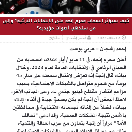
كيف سيؤثر انسحاب محرم إنجه على الانتخابات التركية؟ وإلى
من ستذهب أصوات مؤيديه؟
2023-05-12
أحمد إشجان
مقالات
إحمد إشجان - عربي بوست
أعلن محرم إنجه، في 11 مايو/أيار 2023، انسحابه من
السباق الرئاسي في الانتخابات العامة لعام 2023. وخلال
بيانه، قال إنجة إنه تعرّض لاغتيال سمعته على مدار 45
يوماً، مع هجوم متواصل بالشبكات الاجتماعية، بسبب
مزاعم انتشار مقطع فيديو جنسي له. وعلى الجانب الآخر،
لاحظ البعض أن إنجة لم يكن بصحةٍ جيدة في أثناء الإدلاء
ببيانه، فضلاً عن إلغائه تجمعاته الانتخابية في محافظتين
بالأمس نتيجة المشكلات الصحية. وقد ادعى "تحالف
الأمة" مراراً أن إنجة يتعاون مع حزب العدالة والتنمية،
وذلك عبر وسائل الإعلام الرسمي والشبكات الاجتماعية.