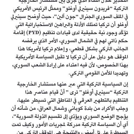
التحذير خلال اللقاء الذي جرى بين مستشار الخارجية
التركية “فريدون سينيرلي أوغلو” وممثّل الرئيس الأمريكي
في الملف السوري الجنرال “جون آلين”، حيث أوضح سينيرلي
أوغلو أن تركيا تمتلك الأدلة والبراهين الاستخباراتية التي
تؤكّد وجود نية حقيقية لدى قيادات تنظيم (PYD) إقامة
حكم ذاتي لهم في الشمال السوري، الأمر الذي يرفضه
الجانب التركي بشكل قطعي، وإعلام تركيا لأمريكا هذا
الموقف هو دليل على أن تركيا لا تقبل السياسة الأمريكية
بهذا الخصوص، لأن فيه اعتداء على إرادة الشعب السوري،
وتهديدا للأمن القومي التركي.
إن السياسية التركية التي عبر عنها مستشار الخارجية
التركية “سينيرلي أوغلو” ترى ” أنّ قيام عناصر هذا
التنظيم بالتطهير العرقي في المناطق التي تسيطر عليها،
وجلب الأكراد من بلدة كوباني وشمال العراق، من شأنه أن
يؤجج الوضع السوري ويؤدّي إلى تقسيم الدّولة السورية”،
أي أن السياسة التركية مدركة لمجريات الأمور وكيف تمت
السيطرة على تل أبيض، والنتيجة هي الموقف التركي من