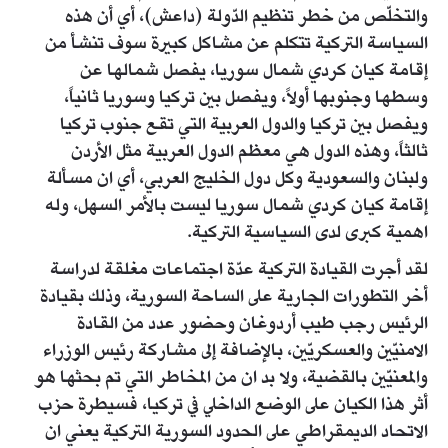
والتخلّص من خطر تنظيم الدّولة (داعش)، أي أن هذه
السياسة التركية تتكلم عن مشاكل كبيرة سوف تنشأ من
إقامة كيان كردي شمال سوريا، يفصل شمالها عن
وسطها وجنوبها أولاً، ويفصل بين تركيا وسوريا ثانياً،
ويفصل بين تركيا والدول العربية التي تقع جنوب تركيا
ثالثاً، وهذه الدول هي معظم الدول العربية مثل الأردن
ولبنان والسعودية وكل دول الخليج العربي، أي ان مسألة
إقامة كيان كردي شمال سوريا ليست بالأمر السهل، وله
اهمية كبرى لدى السياسية التركية.
لقد أجرت القيادة التركية عدّة اجتماعات مغلقة لدراسة
أخر التطورات الجارية على الساحة السورية، وذلك بقيادة
الرئيس رجب طيب أردوغان وحضور عدد من القادة
الامنيّين والعسكريّين، بالإضافة إلى مشاركة رئيس الوزراء
والمعنيّين بالقضية، ولا بد ان من المخاطر التي تم بحثها هو
أثر هذا الكيان على الوضع الداخلي في تركيا، فسيطرة حزب
الاتحاد الديمقراطي على الحدود السورية التركية يعني ان