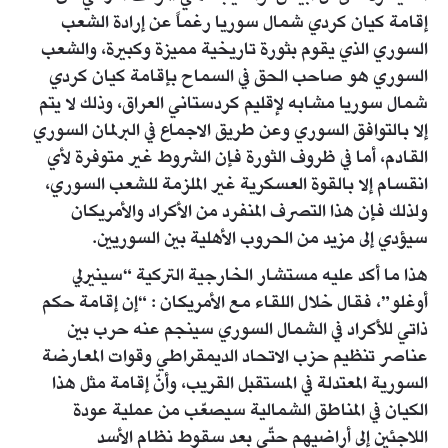
إقامة كيان كردي شمال سوريا رغماً عن إرادة الشعب
السوري الذي يقوم بثورة تاريخية مميزة وكبيرة، والشعب
السوري هو صاحب الحق في السماح بإقامة كيان كردي
شمال سوريا مشابه لإقليم كردستاني العراق، وذلك لا يتم
إلا بالتوافق السوري وعن طريق الاجماع في البرلمان السوري
القادم، أما في ظروف الثورة فإن الشروط غير متوفرة لأي
انقسام إلا بالقوة العسكرية غير الملزمة للشعب السوري،
ولذلك فإن هذا التصرف المنفرد من الأكراد والأمريكان
سيؤدي إلى مزيد من الحروب الأهلية بين السوريين.
هذا ما أكد عليه مستشار الخارجية التركية “سينيرلي
أوغلو”، فقال خلال اللقاء مع الأمريكان : “إن إقامة حكم
ذاتي للأكراد في الشمال السوري سينجم عنه حرب بين
عناصر تنظيم حزب الاتحاد الديمقراطي وقوات المعارضة
السورية المعتدلة في المستقبل القريب، وأنّ إقامة مثل هذا
الكيان في المناطق الشمالية سيصعّب من عملية عودة
اللاجئين إلى أراضيهم حتّى بعد سقوط نظام الأسد