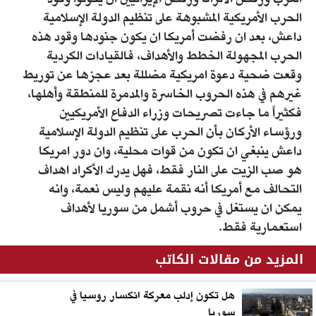
العرب ورفض الأتراك ورفض الإيرانيين ان يكونوا وقود
الحرب الأمريكية المشبوهة على تنظيم الدولة الإسلامية
داعش، بعد ان رفضت أمريكا ان يكون جنودها وقود هذه
الحرب المجهولة الخطط والأهداف، فالقيادات الكردية
وقعت ضحية دعوة امريكية مضللة بعد عجزها عن توريط
غيرهم في هذه الحروب الخاسرة والمدمرة للمنطقة وأهلها،
فكثيراً ما جاءت تصريحات وزراء الدفاع الأمريكيين
ورؤساء الأركان بأن الحرب على تنظيم الدولة الإسلامية
داعش ينبغي ان تكون من قوات محلية، وان دور امريكا
هو صب الزيت على النار فقط، فهل يدرك الأكراد اهداف
التحالف مع أمريكا أنه نقمة عليهم وليس نعمة، وانه
يمكن ان يستغل في حروب أشمل من سوريا لأهداف
استعمارية فقط.
المزيد من مقالات الكاتب
هل تكون إدلب معركة انكسار روسيا في
سوريا