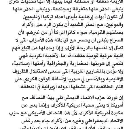
الأربعة متفقة او مختلفة فيما بينها، إلا أنها تحديات كبرى
ينبغي الحذر منها متفرقة ومجتمعة، وينبغي الحذر منها
أن تكون أدوات إرهابية بأيدي اعداء تركيا الإقليميين
والدوليين، مع الحذر الشديد أن يكون الرد على الأكراد
بصفتهم القومية، سواء كانوا اتراكاً أو من غيرهم، لأن
الصراع ينبغي ان يحصر مع قياداته هذه الأحزاب التي لا
تمثل إلا نفسها بالدرجة الأولى، وإذا وجد لها من اتباع فهم
اقلية عرقية قومية متشددة، اما الأغلبية الكردية فهي
تنتمي إلى هويتها الحضارية والجغرافية وأمتها الإسلامية،
ولا تؤمن بالمشاريع الغربية التي تسعى لاستغلال الظروف
الإقليمية وبالأخص في سوريا لإضافة الوقود الكردي على
النار الطائفية التي تشعلها الدولة الإيرانية في المنطقة.
إن تورط حزب الاتحاد الديمقراطي بهذا التحالف مع
أمريكا لا يعني محبة امريكية للأكراد، وإنما يعبر عن
مكيدة أمريكية للأكراد، لأن هذا التحالف الأمريكي مع حزب
الاتحاد الديمقراطي وغيره من الأكراد جاء بعد رفض