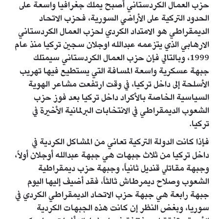
حزب العمال الكردستاني أصبح يملك جغرافيا واسعة على
الحدود التركية على الأراضي السورية، فحزب الاتحاد
الديمقراطي هو الامتداد الكردي لحزب العمال الكردستاني
الارهابي الذي يتزعمه عبدالله اوجلان سجين تركيا منذ عام
1999، وبالتالي فإن حزب العمال الكردستاني سيمتلك
جبهة عسكرية واسعة المسافة التي يستطيع فيها تهريب
الأسلحة إلى داخل تركيا، في وقت ارتفعت مشاعر الهوية
السياسية الخاصة بالأكراد داخل تركيا بعد فوز حزب
الشعوب الديمقراطي في الانتخابات البرلمانية الأخيرة في
تركيا.
فإذا كانت الدولة التركية تعاني من المشاكل الكردية في
داخل تركيا من ثلاث جبهات هي جبهة عبدالله أوجلان أولاً،
وجبهة مقاتلي قنديل ثانياً، وجبهة حزب ديمقراطية
الشعوب وصلاح ديمرطاش ثالثاً، فقد أضيف إليها اليوم
جبهة رابعة هي جبهة حزب الاتحاد الديمقراطي الكردي في
سوريا، وبغض النظر إن كانت هذه الجبهات الكردية