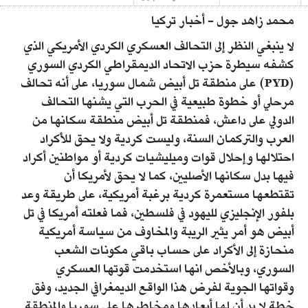
محمد زاهد جول - أخبار تركيا
لا ينبغي النظر إلى التحالف العسكري الكردي الأمريكي الذي
كشفه سيطرة حزب الاتحاد الديمقراطي الكردي السوري
(PYD) على منطقة تل أبيض شمال سوريا، على أنه تحالف
مرحلي أو خطوة طبيعية في الحرب التي يشنها التحالف
الدولي على داعش، فمنطقة تل أبيض منطقة سكانها من
العرب والتركمان السنة، وليست كردية ولا يحق للأكراد
احتلالها وإحلال قوات وميليشيات كردية أو مواطنين أكراد
فيها بدل سكانها الأصليين، كما لا يحق لأمريكا أن
تقتطعها مستعمرة كردية برغبة أمريكية، على طريقة وعد
بلفور الإنجليزي لليهود في فلسطين، فما فعلته أمريكا في تل
أبيض هو أمر يثير الريبة والمخاوف من سياسة أمريكية
منحازة إلى الأكراد على حساب باقي مكونات الشعب
السوري، وبالأخص انها استخدمت قوتها العسكري
وقواتها الجوية لفرض هذا الواقع الديمغرافي الجديد، وفق
خطة لا بد أن لها أبعادها ومخاطرها على سوريا والمنطقة