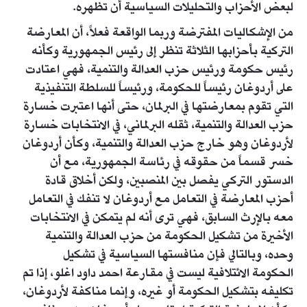
لبعض الأحزاب والتحليلات السياسية أن تظهره.
من الإشكاليات المفترضة وربما الواقعة فعلاً، أن المعارضة
التركية بأحزابها الثلاثة تنظر إلى رئيس الجمهورية وكأنه
رئيس حكومة ورئيس حزب العدالة والتنمية، فهي اعتادت
على أردوغان رئيساً للحكومة، ورئيساً للسلطة التنفيذية
التي تقوم بمعارضتها في البرلمان، حتى أنها اعتبرت خسارة
حزب العدالة والتنمية، ثقله البرلماني، في الانتخابات خسارة
لأردوغان وهو خارج حزب العدالة والتنمية، وكأن أردوغان
خسر قسماً من حقوقه في رئاسة الجمهورية، مع أن
الدستور التركي يفصل بين المنصبين، ولكن أخلاق قادة
أحزب المعارضة في التعامل مع أردوغان لا تنفك في التعامل
معه بالإرث السابق، فهي ترى أنه لم يتمكن في الانتخابات
الأخيرة من تشكيل الحكومة من حزب العدالة والتنمية
وحده، وبالتالي فإن منافستها السياسية في تشكيل
الحكومة الائتلافية ليست في مقارعة احمد داود اغلو، إذا تم
تكليفه بتشكيل الحكومة أو غيره، وإنما مناكفة لأردوغان،