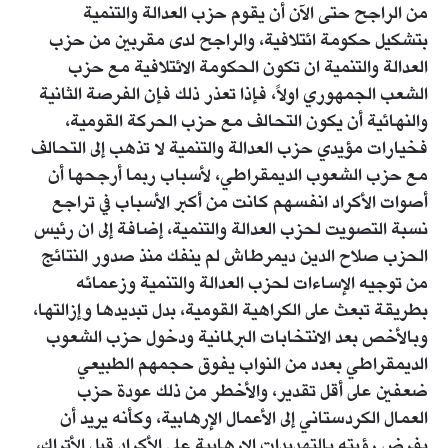
من الراجح حتى الآن أن يقوم حزب العدالة والتنمية
بتشكيل حكومة ائتلافية، والراجح لدى مقربين من حزب
العدالة والتنمية ان تكون الحكومة الائتلافية مع حزب
الشعب الجمهوري اولاً، فإذا تعذر ذلك فإن الفرصة الثانية
والنهائية أن يكون التحالف مع حزب الحركة القومية،
فخيارات مؤيدي حزب العدالة والتنمية لا تذهب إلى التحالف
مع حزب الشعوب الديمقراطي، لأسباب ربما أرجحها أن
أصوات الأكراد انفسهم كانت من أكبر الأسباب في تراجع
نسبة التصويت لحزب العدالة والتنمية، إضافة إلى ان رئيس
الحزب صلاح الدين ديمرطاش لم ينفك منذ صدور النتائج
من توجيه الإساءات لحزب العدالة والتنمية وزعمائه
بطريقة تبعث على الكراهية القومية، بدل تبديدها وإزالتها،
وبالأخص بعد الانتخابات البرلمانية ودخول حزب الشعوب
الديمقراطي بعدد من النواب يفوق حجمهم الطبيعي
ضعفين على أقل تقدير، والأخطر من ذلك عودة حزب
العمال الكردستاني إلى الأعمال الإرهابية، وكأنه يريد أن
يفرض رؤيته بالتهديدات الارهابية على الأكراد قبل الأتراك،