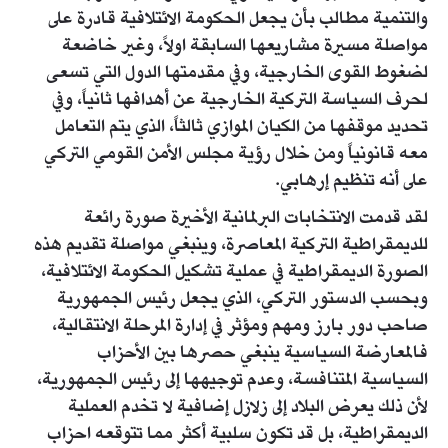
والتنمية مطالب بأن يجعل الحكومة الائتلافية قادرة على
مواصلة مسيرة مشاريعها السابقة اولاً، وغير خاضعة
لضغوط القوى الخارجية، وفي مقدمتها الدول التي تسعى
لحرف السياسة التركية الخارجية عن أهدافها ثانياً، وفي
تحديد موقفها من الكيان الموازي ثالثاً، الذي يتم التعامل
معه قانونياً ومن خلال رؤية مجلس الأمن القومي التركي
على أنه تنظيم إرهابي.
لقد قدمت الانتخابات البرلمانية الأخيرة صورة رائعة
للديمقراطية التركية المعاصرة، وينبغي مواصلة تقديم هذه
الصورة الديمقراطية في عملية تشكيل الحكومة الائتلافية،
وبحسب الدستور التركي، الذي يجعل رئيس الجمهورية
صاحب دور بارز ومهم ومؤثر في إدارة المرحلة الانتقالية،
فالمعارضة السياسية ينبغي حصرها بين الأحزاب
السياسية المتنافسة، وعدم توجيهها إلى رئيس الجمهورية،
لأن ذلك يعرض البلاد إلى زلازل إضافية لا تخدم العملية
الديمقراطية، بل قد تكون سلبية أكثر مما تتوقعه احزاب