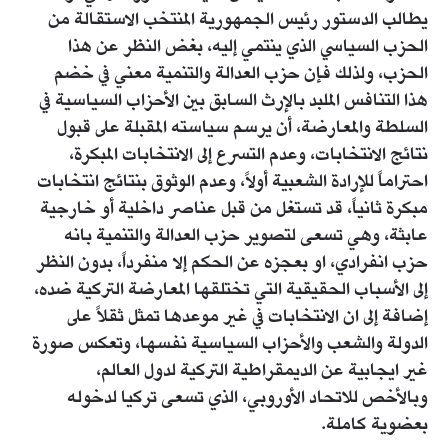
يطالب الدستور رئيس الجمهورية المنتخب الاستقالة من
الحزب السياسي الذي ينتمي إليه، بغض النظر عن هذا
الحزب، ولذلك فإن حزب العدالة والتنمية معني في خضم
هذا التنافس الملبد بالإرث السابق بين الأحزاب السياسية في
السلطة والمعارضة، أن يرسم سياسته المقبلة على قبول
نتائج الانتخابات، وعدم التسرع إلى الانتخابات المبكرة،
احتراماً للإرادة الشعبية أولاً، وعدم الوثوق بنتائج انتخابات
مبكرة ثانياً، قد تستغل من قبل عناصر داخلية أو خارجية
عابثة، وهي تسعى لتصوير حزب العدالة والتنمية بانه
حزب انفرادي، او بعجزه عن الحكم إلا منفرداً، بدون النظر
إلى الأسباب الحقيقية التي تختلقها المعارضة التركية ضده،
إضافة إلى ان الانتخابات في غير موعدها تمثل ثقلاً على
الدولة والشعب والأحزاب السياسية نفسها، وتعكس صورة
غير ايجابية عن الديمقراطية التركية لدول العالم،
وبالأخص للاتحاد الأوروبي، الذي تسعى تركيا لدخوله
بعضوية كاملة.