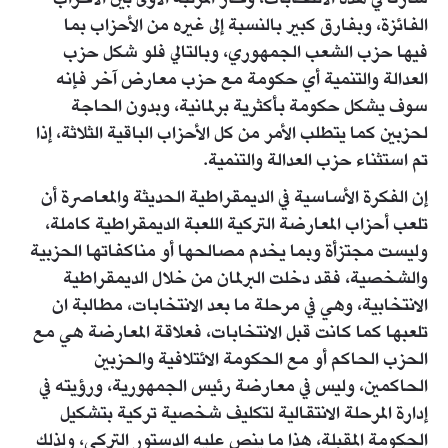
الفائزة، وبفارق كبير بالنسبة إلى غيره من الأحزاب بما
فيها حزب الشعب الجمهوري، وبالتالي فلو شكل حزب
العدالة والتنمية أي حكومة مع حزب معارض آخر فإنه
سوف يشكل حكومة بأكثرية برلمانية، وبدون الحاجة
لحزبين كما يتطلب الأمر من كل الأحزاب الباقية الثلاثة، إذا
تم استثناء حزب العدالة والتنمية.
إن الفكرة الأساسية في الديمقراطية الحديثة والمعاصرة أن
تلعب أحزاب المعارضة التركية اللعبة الديمقراطية كاملة،
وليست مجتزأة وبما يخدم مصالحها أو مناكفاتها الحزبية
والشخصية، فقد دخلت البرلمان من خلال الديمقراطية
الانتخابية، وهي في مرحلة ما بعد الانتخابات، مطالبة ان
تلعبها كما كانت قبل الانتخابات، فعلاقة المعارضة هي مع
الحزب الحاكم أو مع الحكومة الائتلافية والحزبين
الحاكمين، وليس في معارضة رئيس الجمهورية، ورؤيته في
إدارة المرحلة الانتقالية لتكليف شخصية تركية بتشكيل
الحكومة المقبلة، هذا ما ينص عليه الدستور التركي، ولذلك