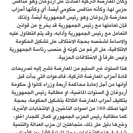
وكأن المعارضة التركية اعتادت على أردوغان وهو منافس
حزبي لها، وكأنه منافس حكومي أيضاً، أي وكأنها أحزاب
معارضة لأردوغان وهو رئيس الجمهورية أيضاً، ولذلك
فإن تعاملها مع رئيس الجمهورية قد يخرج عن قوانين
التعامل مع رئيس الجمهورية وآدابه، وقد يتم التطاول عليه
والاساءة لشخصه بحجة الاختلاف على تشكيل الحكومة
الائتلافية، على الرغم من كونه في منصب رئاسة الجمهورية
وليس طرفاً في الاختلافات الحزبية.
هذا السلوك غير السليم من المعارضة تشير إليه تصريحات
قادة أحزاب المعارضة التركية، فالدعوات التي بدأت قبل
أوانها من أجل إعادة محاكمة أربعة وزراء كانوا في حكومة
أردوغان في السنوات الماضية، او مطالبة رئيس الجمهورية
بتكليف أحزاب المعارضة الثلاثة بتشكيل الحكومة، بحجة
انها تمتلك 60٪ من اصوات الناخبين في الانتخابات الأخيرة،
كما مطالبة رئيس الحزب الجمهوري كمال كلجدار اغلو،
وغيرها دليل على ذلك، متجاهلين ان حزب العدالة والتنمية
شارك في هذه الانتخابات، وحاز المرتبة الأولى بين الأحزاب