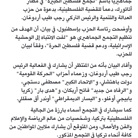
جماهيرياً باسم "تجمع فلسطين الكبيرة" في مطار
أتاتورك، دعماً للقضية الفلسطينية، بدعوة من حزب
العدالة والتنمية والرئيس التركي رجب طيب أردوغان.
وأوضحت رئاسة الحزب بإسطنبول، في بيان، أن الهدف من
تنظيم التجمع الجماهيري هو "لفت الانتباه إلى الوحشية
الإسرائيلية، ودعم قضية فلسطين الحرة"، وفقاً لبيان
للحزب.
وأفاد البيان بأنه من المنتظر أن يشارك في الفعالية الرئيس
رجب طيب أردوغان، وزعماء أحزاب "الحركة القومية"
دولت باهتشلي، و"الاتحاد الكبير" مصطفى دستجي،
و"الرفاه من جديد" فاتح أربكان، و"هدى بار" زكريا
يابيجي أوغلو، و"اليسار الديمقراطي" أوندر أق صقللي.
كما سيشارك في التجمع أسماء بارزة من الجالية
الفلسطينية بتركيا، وشخصيات من عالم الرياضة والإعلام
والفن والأعمال، ومن المتوقع أن يشارك ملايين المواطنين من
كافة أنحاء تركيا في التجمع المذكور.