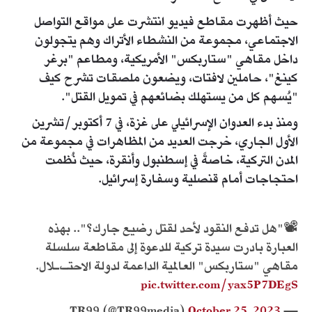
حيث أظهرت مقاطع فيديو انتشرت على مواقع التواصل
الاجتماعي، مجموعة من النشطاء الأتراك وهم يتجولون
داخل مقاهي "ستاربكس" الأمريكية، ومطاعم "برغر
كينغ"، حاملين لافتات، ويضعون ملصقات تشرح كيف
"يُسهم كل من يستهلك بضائعهم في تمويل القتل".
ومنذ بدء العدوان الإسرائيلي على غزة، في 7 أكتوبر/تشرين
الأول الجاري، خرجت العديد من المظاهرات في مجموعة من
المدن التركية، خاصةً في إسطنبول وأنقرة، حيث نُظمت
احتجاجات أمام قنصلية وسفارة إسرائيل.
📽️"هل تدفع النقود لأحد لقتل رضيع جارك؟".. بهذه
العبارة بادرت سيدة تركية للدعوة إلى مقاطعة سلسلة
مقاهي "ستاربكس" العالمية الداعمة لدولة الاحتـ،ـلال.
pic.twitter.com/yax5P7DEgS