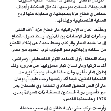
"طوفان الأقصى" بإطلاق ما أسمته "عملية السيوف
الحديدية"، قصفت بموجبها المناطق السكنية وأهداف
حماس في قطاع غزة ومحيطها، في محاولة منها لردع
العملية الفلسطينية وإيقافها.
وخلّفت الغارات الإسرائيلية على قطاع غزة، آلاف القتلى
وعشرات آلاف الإصابات بين المدنيين، وسط تحول القطاع
إلى ما يشبه الدمار والركام، وسط حديث عن إخلاء القطاع
من سكانه وإجلائهم نحو الجنوب قرب الحدود مع مصر.
ومنذ اللحظة الأولى لتصاعد التوتر الفلسطيني الإسرائيلي،
أكدت تركيا وعلى لسان كبار مسؤوليها على ضرورة وقف
إطلاق النار بأقرب وقت حقناً للدماء وتجنباً لمزيد من
الضحايا المدنيين، فيما أكد رئيسها رجب طيب أردوغان
على أن الحل لتحقيق السلام في المنطقة وفي فلسطين يمر
عبر تأسيس دولة فلسطين المستقلة ذات السيادة بحدود
1976 وعاصمتها القدس.
وأرسلت تركيا حتى الآن 4 طائرات إلى مصر، محملة