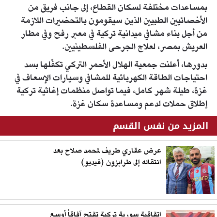
بمساعدات مختلفة لسكان القطاع، إلى جانب فريق من
الأخصائيين الطبيين الذين سيقومون بالتحضيرات اللازمة
من أجل بناء مشافي ميدانية تركية في معبر رفح وفي مطار
العريش بمصر، لعلاج الجرحى الفلسطينيين.
بدورها، أعلنت جمعية الهلال الأحمر التركي تكفّلها بسد
احتياجات الطاقة الكهربائية للمشافي وسيارات الإسعاف في
غزة، طيلة شهر كامل، فيما تواصل منظمات إغاثية تركية
إطلاق حملات لدعم ومساعدة سكان غزة.
المزيد من نفس القسم
عرض عقاري طريف لمحمد صلاح بعد
انتقاله إلى طرابزون (فيديو)
اتفاقية سورية تركية تفتح آفاقاً أوسع