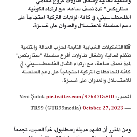
والتنمية فعالية لإشغال طاولات فروع مقاهي
"ستاربكس" لمدة نصف ساعة، مع ارتداء الكوفية
الفلسطـ،ــيني، في كافة الولايات التركية احتجاجاً على
دعم السلسلة للاحتـ،ـلال والعدوان على غـ،ـزة.
📸 التشكيلات الشبابية التابعة لحزب العدالة والتنمية
تنظم فعالية لإشغال طاولات أفرع سلسلة "ستاربكس"
لمدة نصف ساعة، مع ارتداء الشال الفلسطـ،ــيني، في
كافة المحافظات التركية احتجاجاً على دعم السلسلة
للاحتـ،ـلال والعدوان على غـ،ـزة.
المصدر: Yeni Şafak
pic.twitter.com/97h37GzStD
October 27, 2023
— TR99 (@TR99media)
ومن المقرر أن تشهد مدينة إسطنبول، غداً السبت، تجمعاً