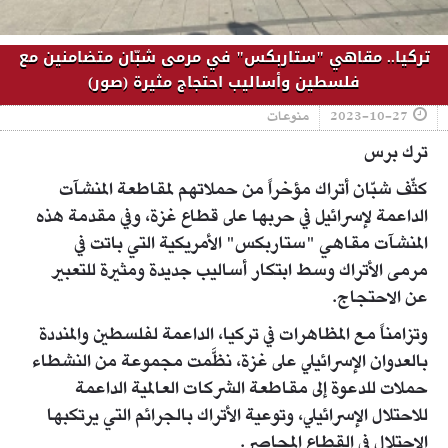
تركيا.. مقاهي "ستاربكس" في مرمى شبّان متضامنين مع
فلسطين وأساليب احتجاج مثيرة (صور)
2023-10-27
منوعات
ترك برس
كثّف شبّان أتراك مؤخراً من حملاتهم لمقاطعة المنشآت
الداعمة لإسرائيل في حربها على قطاع غزة، وفي مقدمة هذه
المنشآت مقاهي "ستاربكس" الأمريكية التي باتت في
مرمى الأتراك وسط ابتكار أساليب جديدة ومثيرة للتعبير
عن الاحتجاج.
وتزامناً مع المظاهرات في تركيا، الداعمة لفلسطين والمنددة
بالعدوان الإسرائيلي على غزة، نظَّمت مجموعة من النشطاء
حملات للدعوة إلى مقاطعة الشركات العالمية الداعمة
للاحتلال الإسرائيلي، وتوعية الأتراك بالجرائم التي يرتكبها
الاحتلال في القطاع المحاصر.