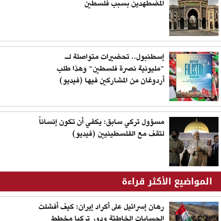
المضطهدين بسبب فلسطين
إسطنبول.. تحضيرات متواصلة لـ
"مليونية نصرة فلسطين" وهذا طلب
أردوغان من المشاركين فيها (فيديو)
مسؤول تركي سابق: يكفي أن تكون إنساناً
لتقف مع الفلسطينيين (فيديو)
المواضيع الأكثر قراءة
رهان إسرائيل على أكراد إيران: كيف أفشلت
الحسابات الخاطئة ودور تركيا مخطط