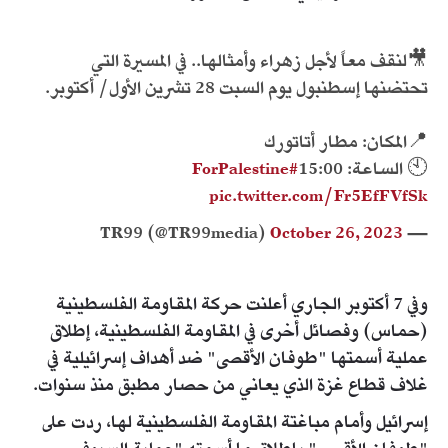
🎥لنقف معاً لأجل زهراء وأمثالها.. في المسيرة التي
تحتضنها إسطنبول يوم السبت 28 تشرين الأول/ أكتوبر.
📍المكان: مطار أتاتورك
🕙 الساعة: 15:00
#ForPalestine
pic.twitter.com/Fr5EfFVfSk
October 26, 2023
— TR99 (@TR99media)
وفي 7 أكتوبر الجاري أعلنت حركة المقاومة الفلسطينية
(حماس) وفصائل أخرى في المقاومة الفلسطينية، إطلاق
عملية أسمتها "طوفان الأقصى" ضد أهداف إسرائيلية في
غلاف قطاع غزة الذي يعاني من حصار مطبق منذ سنوات.
إسرائيل وأمام مباغتة المقاومة الفلسطينية لها، ردت على