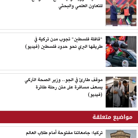
للتعاون العلمي والبحثي
"قافلة فلسطين" تجوب مدن تركية في
طريقها البري نحو حدود فلسطين (فيديو)
موقف طارئ في الجو.. وزير الصحة التركي
يسعف مسافرة على متن رحلة طائرة
(فيديو)
مواضيع متعلقة
تركيا: جامعاتنا مفتوحة أمام طلاب العالم