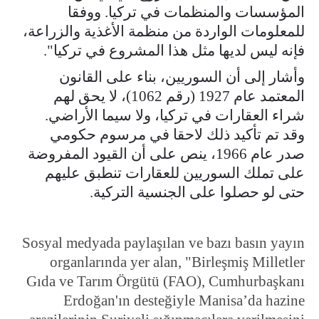
المؤسسات والمنظمات في تركيا. ووفقا
للمعلومات الواردة من منظمة الأغذية والزراعة،
فإنه ليس لديها مثل هذا المشروع في تركيا".
وأشار إلى أن السوريين، بناء على القانون
المعتمد عام 1927 (رقم 1062)، لا يحق لهم
شراء العقارات في تركيا، ولا سيما الأراضي.
وقد تم تأكيد ذلك لاحقا في مرسوم حكومي
صدر عام 1966، ينص على أن القيود المفروضة
على تملك السوريين للعقارات تنطبق عليهم
حتى لو حصلوا على الجنسية التركية.
Sosyal medyada paylaşılan ve bazı basın yayın
organlarında yer alan, "Birleşmiş Milletler
Gıda ve Tarım Örgütü (FAO), Cumhurbaşkanı
Erdoğan'ın desteğiyle Manisa’da hazine