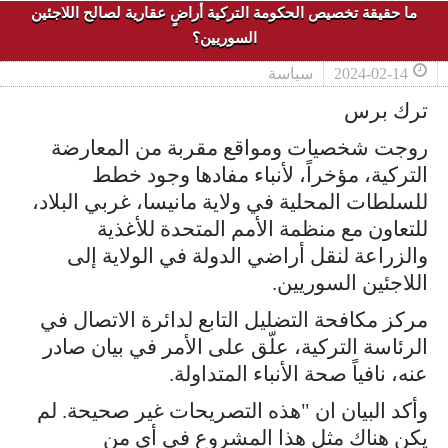
ما حقيقة تخصيص الحكومة التركية أراضٍ عقارية لصالح اللاجئين
السوريين؟
2024-02-14
سياسة
ترك برس
روجت شخصيات ومواقع مقربة من المعارضة
التركية، مؤخراً، لأنباء مفادها وجود خطط
للسلطات المحلية في ولاية مانيسا، غربي البلاد،
للتعاون مع منظمة الأمم المتحدة للأغذية
والزراعة لنقل أراضي الدولة في الولاية إلى
اللاجئين السوريين.
مركز مكافحة التضليل التابع لدائرة الاتصال في
الرئاسة التركية، علّق على الأمر في بيان صادر
عنه، نافياً صحة الأنباء المتداولة.
وأكد البيان ان "هذه التصريحات غير صحيحة. لم
يكن هناك مثل هذا المشروع في أي من