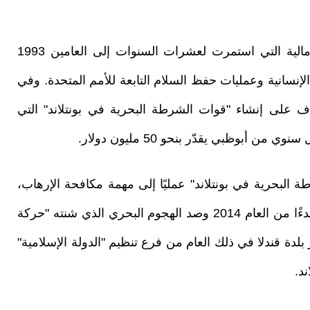
يعود الانخراط الإماراتي في الحرب الأهلية الصومالية التي استمرت لعشرات السنوات إلى العامين 1993
 الإنسانية وعمليات حفظ السلام التابعة للأمم المتحدة. وفي
 للإشراف على إنشاء "قوات الشرطة البحرية في بونتلاند" التي
أبوظبي يقدّر بنحو 50 مليون دولار.
 البحرية في بونتلاند" عمليًا إلى مهمة مكافحة الإرهاب،
ما أسهم في قمع تمرد الجهاديين في جبال غلغالا بدءًا من العام 2014 وصد الهجوم البحري الذي شنته "حركة
ند وقيادة تحرير بلدة قندلا في ذلك العام من فرع تنظيم "الدولة الإسلامية"
د.