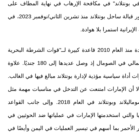
ي بونتلاند" في مكافحة الإرهاب في نهاية المطاف على
حساب مهمتها الأصلية إذ عادت القرصنة إلى الظهور قبالة ساحل بونتلاند منذ تشرين الثاني/نوفمبر 2023، في
إيرانية استمرا بلا هوادة.
وفي السياق عينه، أنشأت الإمارات العربية المتحدة منذ العام 2010 قاعدة كبيرة لــ"قوات الشرطة البحرية
في بونتلاند" في بوصاصو وزادت من وجودها الإجمالي في الصومال إذ وصل عديدها إلى 180 جنديًا. علاوة
أداة سياسية مؤذية لإدارة بونتلاند مبالغ فيها في الغالب.
 أن الإمارات امتنعت عن التدخل في مناسبات مهمة مثل
الانتقال الرئاسي لعام 2014 والاشتباكات بين صوماليلاند وبونتلاند في العام 2018. وإلى جانب القواعد
 والتي استخدمتها الإمارات في عملياتها ضد الحوثيين في
الأحمر بما أسهم في تيسير العمليات في اليمن وأيضًا في