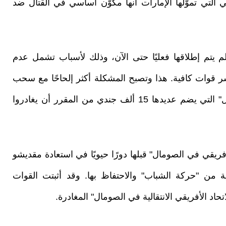
التي تموّلها الإمارات أنها مكوّن أساسي في القتال ضد
لم يتم إطلاقها فعليًا حتى الآن، وذلك لأسباب تشمل عدم
شر قوات كافية. هذا وتصبح المشكلة أكثر إلحاحًا مع سحب
قوات "بعثة الاتحاد الأفريقي الانتقالية في الصومال" التي يضم عديدها 15 ألف جندي من المقرر أن يغادروا
 الاتحاد الأفريقي في الصومال" قبلها دورًا حيويًا في استعادة مقديشو
ة من "حركة الشباب" والاحتفاظ بها. وقد أثبتت القوات
تحاد الأفريقي الانتقالية في الصومال" المغادرة.