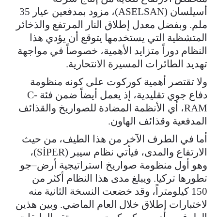
أسيلسان (ASELSAN)، مزود بمدفعين عيار 35
ملم. وبفضل معدل إطلاق النار المرتفع والذخائر
المتشظية التي يستخدمها يتوقع أن يؤدي هذا
النظام دوراً متزايد الأهمية، خصوصاً في مواجهة
تهديد الطائرات المسيرة الانتحارية.
ولا تقتصر أهمية كوركوت على كونه منظومة
دفاع جوي تقليدية، إذ يعمل أيضاً ضمن فئة C-
RAM، أي الأنظمة المضادة للصواريخ والقذائف
المدفعية وقذائف الهاون.
أما في الطرف الآخر من هذا الطيف، من حيث
الارتفاع والمدى، فيأتي نظام سيبر (SİPER)،
وهو أول منظومة صواريخ استراتيجية أرض–جو
تطورها تركيا. ويبلغ مدى هذا النظام أكثر من
150 كيلومتراً، وقد خضعت النسخة الثانية منه
لاختبارات إطلاق خلال العام الماضي. وبين هذين