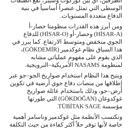
الطرفين، أي بين كوركوت وسيبر، تقع الطبقات
الوسطى التي تمثل عنصراً أساسياً في بنية
الدفاع متعددة المستويات.
ومن أبرز هذه القدرات منظومتا حصار-أ
(HİSAR-A) وحصار-أو (HİSAR-O) للدفاع
الجوي منخفض ومتوسط الارتفاع. كما يبرز في
هذا السياق نظام غوكدمير (GÖKDEMİR)،
الذي يقوم على مفهوم عملياتي مشابه
لمنظومة NASAMS الأمريكية–النرويجية.
ويتيح هذا النظام استخدام صواريخ الجو–جو عبر
إطلاقها من منصات دفاع جوي أرضية في تكوين
أرض–جو، وذلك باستخدام عائلة صواريخ
غوكدوغان (GÖKDOĞAN) التي طورتها
مؤسسة TÜBİTAK SAGE.
وتكتسب الأنظمة مثل غوكدمير وناسامز أهمية
خاصة لأنها توفر حلاً أكثر كفاءة من حيث التكلفة