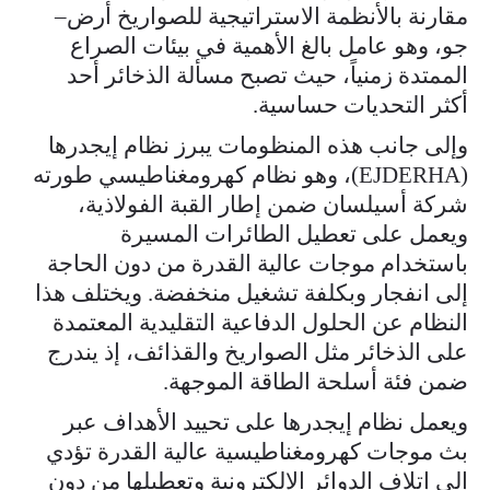
مقارنة بالأنظمة الاستراتيجية للصواريخ أرض–
جو، وهو عامل بالغ الأهمية في بيئات الصراع
الممتدة زمنياً، حيث تصبح مسألة الذخائر أحد
أكثر التحديات حساسية.
وإلى جانب هذه المنظومات يبرز نظام إيجدرها
(EJDERHA)، وهو نظام كهرومغناطيسي طورته
شركة أسيلسان ضمن إطار القبة الفولاذية،
ويعمل على تعطيل الطائرات المسيرة
باستخدام موجات عالية القدرة من دون الحاجة
إلى انفجار وبكلفة تشغيل منخفضة. ويختلف هذا
النظام عن الحلول الدفاعية التقليدية المعتمدة
على الذخائر مثل الصواريخ والقذائف، إذ يندرج
ضمن فئة أسلحة الطاقة الموجهة.
ويعمل نظام إيجدرها على تحييد الأهداف عبر
بث موجات كهرومغناطيسية عالية القدرة تؤدي
إلى إتلاف الدوائر الإلكترونية وتعطيلها من دون