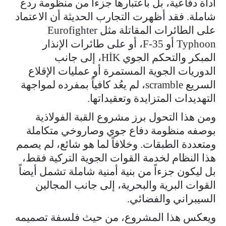
أداة دفاعية، بل باعتبارها جزءاً من منظومة ردع
شاملة. فقد أظهرت التجارب الحديثة أن الاعتماد
على الطائرات المقاتلة مثل Eurofighter
Typhoon أو F-35، أو على طائرات الإنذار
المبكر والتحكم الجوي HİK، إلى جانب
الدوريات الجوية المستمرة أو عمليات الإقلاع
السريع scramble، لم يعُد كافياً بمفرده لمواجهة
التهديدات المتزايدة وتعقيداتها.
ومن هذا التحول برز مشروع القبة الفولاذية
بوصفه منظومة دفاع جوي وصاروخي متكاملة
ومتعددة الطبقات. وخلافاً لما هو شائع، لم يصمم
هذا النظام لخدمة القوات الجوية التركية فقط،
بل ليكون جزءاً من بنية أمنية شاملة تشمل أيضاً
القوات البرية والبحرية، إلى جانب المجالين
السيبراني والفضائي.
ويعكس هذا المشروع، من حيث فلسفة تصميمه