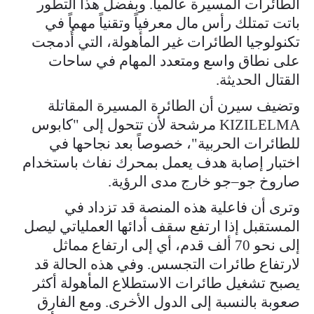
الطائرات المسيرة عالمياً. وبفضل هذا التطور
باتت تمتلك رأس مال معرفياً وتقنياً مهماً في
تكنولوجيا الطائرات غير المأهولة، التي أُدمجت
على نطاق واسع ومتعدد المهام في ساحات
القتال الحديثة.
وتضيف سيرن أن الطائرة المسيرة المقاتلة
KIZILELMA مرشحة لأن تتحول إلى "كابوس
للطائرات الحربية"، خصوصاً بعد نجاحها في
اختبار إصابة هدف يعمل بمحرك نفاث باستخدام
صاروخ جو–جو خارج مدى الرؤية.
وترى أن فاعلية هذه المنصة قد تزداد في
المستقبل إذا ارتفع سقف أدائها العملياتي ليصل
إلى نحو 70 ألف قدم، أي إلى ارتفاع مماثل
لارتفاع طائرات التجسس. وفي هذه الحالة قد
يصبح تشغيل طائرات الاستطلاع المأهولة أكثر
صعوبة بالنسبة إلى الدول الأخرى. ومع الفارق