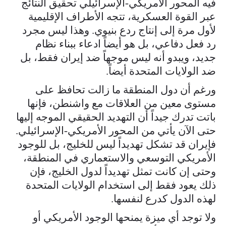
فيه المحور الأمريكي-الإسرائيلي تحقيق النتائج
عبر القوة العسكرية، تتجه الأطراف الإقليمية
لأول مرة إلى إنتاج ردع بنيوي. وهذا ليس مجرد
رد فعل دفاعي، بل هو أيضاً ادعاء ببناء نظام
جديد، ويبدو أنه ليس موجهاً ضد إيران فقط، بل
ضد الولايات المتحدة أيضاً.
ورغم أن دول المنطقة ما زالت تحافظ على
مستوى معين من العلاقات مع واشنطن، فإنها
باتت تدرك جيداً أن التهديد الحقيقي الموجه إليها
حتى الآن يأتي من المحور الأمريكي-الإسرائيلي.
فإيران قد تشكل تهديداً ليس للخليج، بل للوجود
الأمريكي التوسعي والاستعماري في المنطقة،
وحتى إن كانت تمثل تهديداً لدول الخليج، فإن
ذلك يعود فقط إلى استخدام الولايات المتحدة
لهذه الدول كدرع لنفسها.
ولا توجد أي ميزة يمنحها الوجود الأمريكي أو