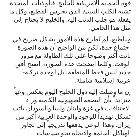
قوة الحماية الأمريكية للخليج. فالولايات المتحدة
تشبه الكلب السيئ الذي يحرس القطيع، وكل ما
يفعله هو جلب الذئب إليه. والخليج لا يحتاج إلى
مثل هذا الحامي.
وبالطبع، لم تُطرح هذه الأمور بشكل صريح في
اجتماع جدة، لكن من الواضح أن هذه الصورة
باتت أكثر وضوحاً على تلك الطاولة مع مرور
الوقت. وكلما اتضحت هذه الصورة، انفتح أفق
جديد ليس فقط للمنطقة، بل لوحدة تركية-
عربية-إسلامية شاملة.
إن ما وصلت إليه دول الخليج اليوم يعكس وعياً
متزايداً بأن البصمة الصهيونية الكامنة وراء
الاختناقات في غزة ولبنان وليبيا والسودان باتت
تشكل تهديداً للوجود والوحدة العربية أكبر من
إيران. وهذا الوعي يدفعها تدريجياً إلى تجاوز
الهياكل القائمة والاتجاه نحو سياسات