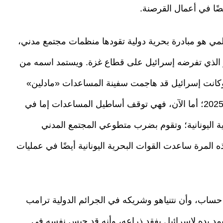
ًا في أعمال القرصنة.
مي هو مبادرة بحرية دولية تقودها منظمات مجتمع مدني،
2 بهدف كسر الحصار الذي تفرضه إسرائيل على قطاع غزة. ويستمد اسمه من
. وكانت إسرائيل قد هاجمت سفينة المساعدات «مادلين»
في يونيو 2025، ثم هاجمت سفينة أخرى في يوليو 2025؛ أما الآن، فهي توقف أساطيل المساعدات إما في
ليمية اليونانية؛ وتقوم بضرب متطوعي المجتمع المدني
المرة ساعدت القوات البحرية اليونانية أيضًا في عمليات
ساب، وأن نتنياهو وشريكه في الجرائم الدولية ترامب
مد يده لإسرائيل يفقد ذراعه، وأنه قد حبس نفسه في