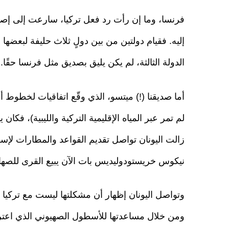
فرنسا، وما إن رأت رد فعل تركيا، سارعت إلى إصدار
إليه. فقيام دولتين من بين دولٍ ثلاث حليفة لبعضه
الدولة الثالثة، لم يكن يليق بصديق مثل فرنسا حقًا.
أما صديقنا (!) ميتسو، الذي وقّع اتفاقيات لخطوط أ
لم تمر عبر المياه الإقليمية التركية والليبية)، فكان
زالت اليونان تواصل تقديم القواعد والمطارات لإسر
نيكوس خريستودوليديس بات الآن يبيع القرى للصهاين
وتواصل اليونان إظهار أن مشكلتها ليست مع تركيا
ومن خلال مساعدتها للأسطول الصهيوني الذي اعت