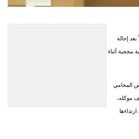
بعد إحالة
 محجبة أثناء
ايو/أيار 2024، حين رفض المحامي
ف موكله،
ارتداءها