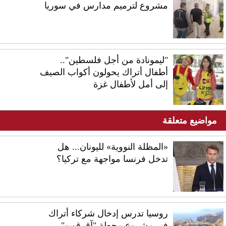
مشروع لترميم مدارس في سوريا
"ليمونادة من أجل فلسطين"..
أطفال أتراك يحولون أكواب الصيف
إلى أمل لأطفال غزة
مواضيع متعلقة
«المظلة النووية» لليونان... هل
تدخل فرنسا مواجهة مع تركيا؟
روسيا تدرس إدخال شركاء أتراك
في مشروع محطة "آق قويو"