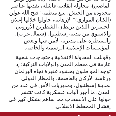
الماضي)، محاولة انقلابية فاشلة، نفذتها عناصر
محدودة من الجيش، تتبع منظمة "فتح الله غولن
(الكيان الموازي)" الإرهابية، حاولوا خلالها إغلاق
الجسرين اللذين يربطان الشطرين الأوروبي
والآسيوي من مدينة إسطنبول (شمال غرب)،
والسيطرة على مديرية الأمن فيها وبعض
المؤسسات الإعلامية الرسمية والخاصة.
وقوبلت المحاولة الانقلابية باحتجاجات شعبية
عارمة في معظم المدن والولايات التركية؛ إذ
توجه المواطنون بحشود غفيرة تجاه البرلمان
ورئاسة الأركان بالعاصمة، والمطار الدولي
بمدينة إسطنبول، ومديريات الأمن في عدد من
المدن، ما أجبر آليات عسكرية كانت تنتشر
حولها على الانسحاب مما ساهم بشكل كبير في
إفشال المخطط الانقلابي.