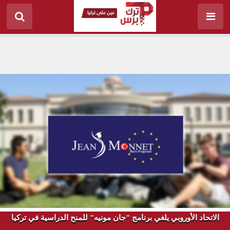
الاتحاد الأوروبي يلغي برنامج "جان مونيه" للمنح الدراسية في تركيا