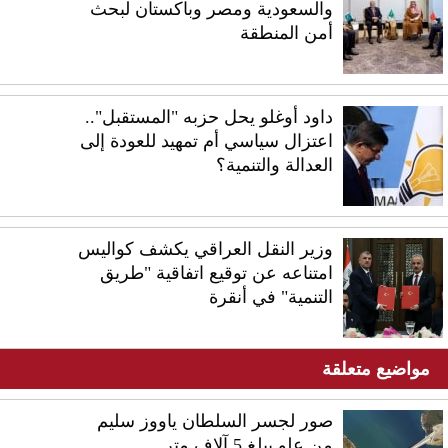
والسعودية ومصر وباكستان لبحث
أمن المنطقة
داود أوغلو يحل حزبه "المستقبل"..
اعتزال سياسي أم تمهيد للعودة إلى
العدالة والتنمية؟
وزير النقل العراقي يكشف كواليس
امتناعه عن توقيع اتفاقية "طريق
التنمية" في أنقرة
مواضيع متعلقة
صور لجسر السلطان ياووز سليم
من علو يبلغ 5 آلاف متر