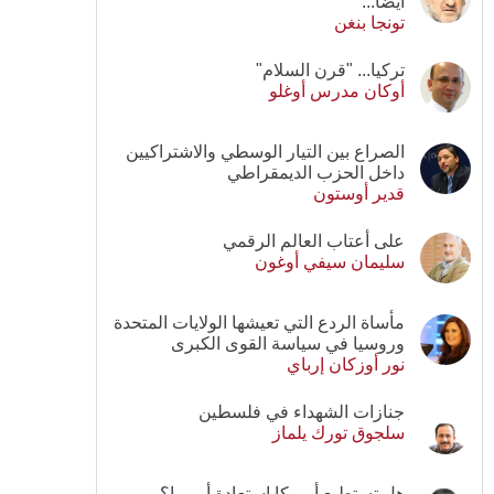
أيضا...
تونجا بنغن
تركيا... "قرن السلام"
أوكان مدرس أوغلو
الصراع بين التيار الوسطي والاشتراكيين
داخل الحزب الديمقراطي
قدير أوستون
على أعتاب العالم الرقمي
سليمان سيفي أوغون
مأساة الردع التي تعيشها الولايات المتحدة
وروسيا في سياسة القوى الكبرى
نور أوزكان إرباي
جنازات الشهداء في فلسطين
سلجوق تورك يلماز
هل تستطيع أمريكا استعادة أوروبا؟