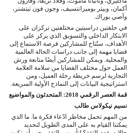
ماكليري، وتاتيانا ماموت، وفلاد تريفا، وفارول
أكمان، وبيتر بوميرانتسيف، وجون فون تيتشنر،
وآصي بوراك.
في حلقتين دراسيتين مختلفتين تركزان على
الابتكار الداخلي والتسويق الذي يركز على
الأهداف، ستُتاح للمشاركين فرصة الاستماع إلى
قضايا مهمة إلى جانب دراسات الحالة العالمية
والمحلية. ويمكن للمشاركين أيضًا متابعة ورش
العمل حول مختلف القضايا من سلامة العلامة
التجارية لرسم خريطة رحلة العميل، ومن
استراتيجية البيانات إلى النماذح الأولية السريعة.
قمة العصر الرقمي 2018: المتحدثون والمواضيع
نسيم نيكولاس طالب
من المهم تحمل مخاطر ادّعاء فكرة ما. ما الذي
يمكننا القيام به على المدى الطويل لتحديد
حالات عدم الثقة؟ لتأسيس الثقة، يجب أن تكون