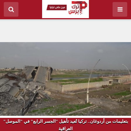
بتعليمات من أردوغان.. تركيا تُعيد تأهيل "الجسر الرابع" في "الموصل"
العراقية