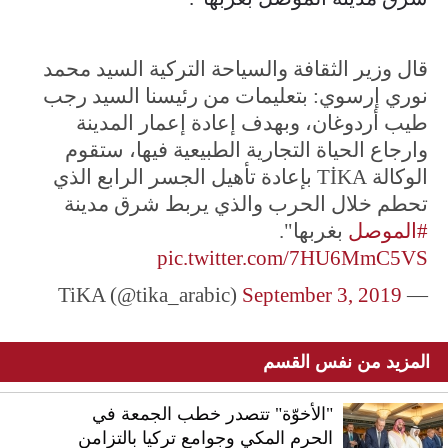
قال وزير الثقافة والسياحة التركية السيد محمد
نوري إرسوي: بتعليمات من رئيسنا السيد رجب
طيب أردوغان، وبهدف إعادة إعمار المدينة
وارجاع الحياة التجارية الطبيعية فيها، ستقوم
الوكالة TİKA بإعادة تأهيل الجسر الرابع الذي
تحطم خلال الحرب والذي يربط شرق مدينة
#الموصل
بغربها".
pic.twitter.com/7HU6MmC5VS
September 3, 2019
— TiKA (@tika_arabic)
المزيد من نفس القسم
"الأخوّة" تتصدر خطب الجمعة في
الحرم المكي وجوامع تركيا بالتزامن