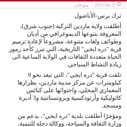
2021-06-12
منوعات
ترك برس-الأناضول
أطلقت ولاية ماردين التركية (جنوب شرق)،
المعروفة بتنوعها الديموغرافي من أديان
وطوائف ولغات متنوعة، مشروعاً لإعادة ترميم
قرية "دره ايجي" التاريخية، التي تبرز كأحد رموز
الحياة متعددة الثقافات في الولاية الساعية الى
زيادة النشاط السياحي.
تلفت قرية "دره ايجي"، التي تبعد نحو 9
كيلومترات عن مركز مدينة ماردين، بطرازها
المعماري المحلي، واحتوائها على كنائس
كاثوليكية وأرثوذكسية وبروتستانتية و3 أديرة
ومسجد.
ومؤخرًا أطلقت بلدية "دره ايجي"، بدعم من
وزارة الثقافة والسياحة، ووكالة دجلة للتنمية،