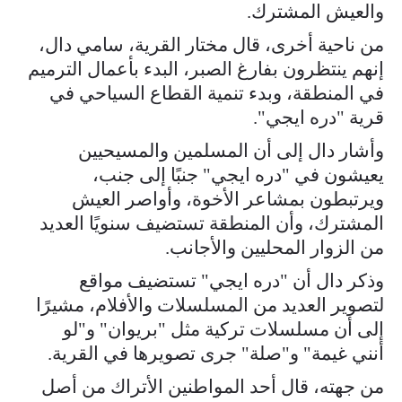
والعيش المشترك.
من ناحية أخرى، قال مختار القرية، سامي دال،
إنهم ينتظرون بفارغ الصبر، البدء بأعمال الترميم
في المنطقة، وبدء تنمية القطاع السياحي في
قرية "دره ايجي".
وأشار دال إلى أن المسلمين والمسيحيين
يعيشون في "دره ايجي" جنبًا إلى جنب،
ويرتبطون بمشاعر الأخوة، وأواصر العيش
المشترك، وأن المنطقة تستضيف سنويًا العديد
من الزوار المحليين والأجانب.
وذكر دال أن "دره ايجي" تستضيف مواقع
لتصوير العديد من المسلسلات والأفلام، مشيرًا
إلى أن مسلسلات تركية مثل "بريوان" و"لو
أنني غيمة" و"صلة" جرى تصويرها في القرية.
من جهته، قال أحد المواطنين الأتراك من أصل