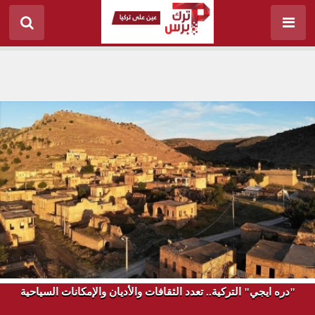
"دره ايجي" التركية.. تعدد الثقافات والأديان والإمكانات السياحية