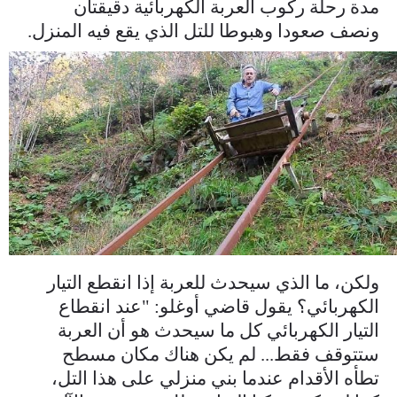
مدة رحلة ركوب العربة الكهربائية دقيقتان
ونصف صعودا وهبوطا للتل الذي يقع فيه المنزل.
bihia_1636786343_0016_w600_h315.jpg
ولكن، ما الذي سيحدث للعربة إذا انقطع التيار
الكهربائي؟ يقول قاضي أوغلو: "عند انقطاع
التيار الكهربائي كل ما سيحدث هو أن العربة
ستتوقف فقط... لم يكن هناك مكان مسطح
تطأه الأقدام عندما بني منزلي على هذا التل،