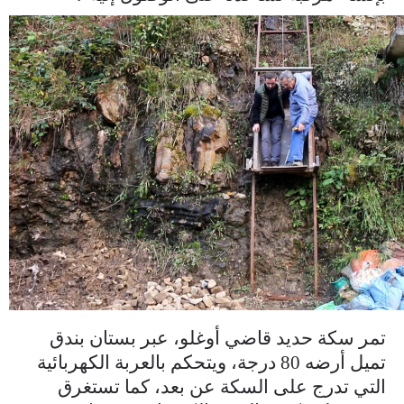
tepedeki-evine-vagonlu-rayli-sistem-
a1cc.webp
تمر سكة حديد قاضي أوغلو، عبر بستان بندق
تميل أرضه 80 درجة، ويتحكم بالعربة الكهربائية
التي تدرج على السكة عن بعد، كما تستغرق