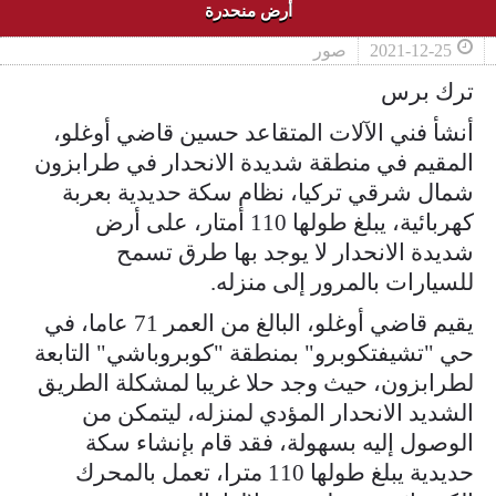
أرض منحدرة
2021-12-25
صور
ترك برس
أنشأ فني الآلات المتقاعد حسين قاضي أوغلو،
المقيم في منطقة شديدة الانحدار في طرابزون
شمال شرقي تركيا، نظام سكة حديدية بعربة
كهربائية، يبلغ طولها 110 أمتار، على أرض
شديدة الانحدار لا يوجد بها طرق تسمح
للسيارات بالمرور إلى منزله.
يقيم قاضي أوغلو، البالغ من العمر 71 عاما، في
حي "تشيفتكوبرو" بمنطقة "كوبروباشي" التابعة
لطرابزون، حيث وجد حلا غريبا لمشكلة الطريق
الشديد الانحدار المؤدي لمنزله، ليتمكن من
الوصول إليه بسهولة، فقد قام بإنشاء سكة
حديدية يبلغ طولها 110 مترا، تعمل بالمحرك