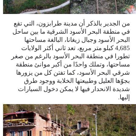
من الجدير بالذكر أن مدينة طرابزون، التي تقع
في منطقة البحر الأسود الشرقية ما بين ساحل
البحر الأسود وجبال زيغانا، البالغة مساحتها
4,685 كبلو متر مربع، تعد ثاني أكثر الولايات
تطورا في منطقة البحر الأسود بالرغم من صغر
مساحتها، وتملك واحدًا من أكبر موانئ منطقة
شرقي البحر الأسود، كما تفتن كل من يزورها
بجوّها العليل وطبيعتها الخلابة ووجود طرق
شديدة الانحدار فيها لا يمكن دخول السيارات
إليها.
d18087d9700d0df86d4f35460b9a5d8f.jpg