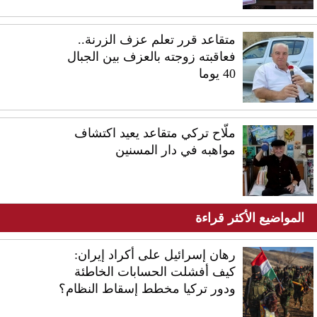
متقاعد قرر تعلم عزف الزرنة..
فعاقبته زوجته بالعزف بين الجبال
40 يوما
ملّاح تركي متقاعد يعيد اكتشاف
مواهبه في دار المسنين
المواضيع الأكثر قراءة
رهان إسرائيل على أكراد إيران:
كيف أفشلت الحسابات الخاطئة
ودور تركيا مخطط إسقاط النظام؟