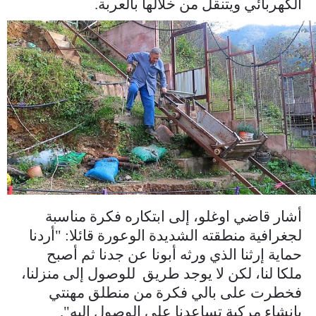
الكهربائي ويتنقل من خلالها بالعربة.
rayli-sistem-dha-1696178_2.jpg
أشار قاضي اوغلو، إلى ابتكاره فكرة مناسبة
لجغرافية منطقته الشديدة الوعورة قائلا: "أردنا
حماية إرثنا الذي ورثه أبونا عن جدنا ثم أصبح
ملكا لنا، لكن لا يوجد طريق للوصول إلى منزلنا،
فخطرت على بالي فكرة من منطلق مهنتي
بإنشاء مركبة تساعدنا على الوصول إليه".