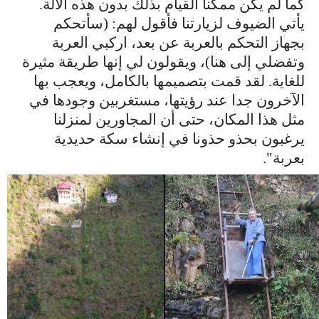
كما لم يكن ممكنا القيام بذلك بدون هذه الآلة.
يأتي الضيوف لزيارتنا فأقول لهم: (سأتحكم
بجهاز التحكم بالعربة عن بعد، اركبي العربة
وتفضلي إلى هنا)، ويقولون لي إنها طريقة مثيرة
للغاية. لقد قمت بتصميمها بالكامل، ويعجب بها
الآخرون جدا عند رؤيتها، مستغربين وجودها في
مثل هذا المكان، حتى أن المجاورين لمنزلنا
يرغبون بحذو حذونا في إنشاء سكة حديدية
بعربة".
6jeiszatsumqqjw1ujiigg.jpg