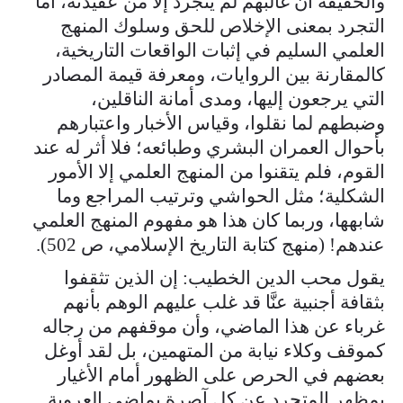
والحقيقة أن غالبهم لم يتجرد إلا من عقيدته، أما
التجرد بمعنى الإخلاص للحق وسلوك المنهج
العلمي السليم في إثبات الواقعات التاريخية،
كالمقارنة بين الروايات، ومعرفة قيمة المصادر
التي يرجعون إليها، ومدى أمانة الناقلين،
وضبطهم لما نقلوا، وقياس الأخبار واعتبارهم
بأحوال العمران البشري وطبائعه؛ فلا أثر له عند
القوم، فلم يتقنوا من المنهج العلمي إلا الأمور
الشكلية؛ مثل الحواشي وترتيب المراجع وما
شابهها، وربما كان هذا هو مفهوم المنهج العلمي
عندهم! (منهج كتابة التاريخ الإسلامي، ص 502).
يقول محب الدين الخطيب: إن الذين تثقفوا
بثقافة أجنبية عنَّا قد غلب عليهم الوهم بأنهم
غرباء عن هذا الماضي، وأن موقفهم من رجاله
كموقف وكلاء نيابة من المتهمين، بل لقد أوغل
بعضهم في الحرص على الظهور أمام الأغيار
بمظهر المتجرد عن كل آصرة بماضي العروبة