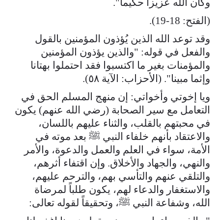
وكان الله عزيزا حكيما".
(الفتح: 18-19).
وقد توعد الله الذين يُؤذون المؤمنين بالقول
والفعل في قوله: "والذين يؤذون المؤمنين
والمؤمنات بغير ما اكتسبوا فقد احتملوا بهتانا
وإثما مبينا". (الأحزاب: الآية ٥٨).
ويا إخوتي وأخواتي: إن منهج المسلم الحق في
التعامل مع سير الصحابة (رضي الله عنهم) يكون
في محبتهم بالقلب، والثناء عليهم باللسان،
والاعتقاد بأنهم خلفاء النبي ﷺ بعد موته في
الأمة، سواء في العلم والعمل والدعوة، والأمر
والنهي، والجهاد والأخلاق. وإن اقتفاء أثرهم،
والتلقي عنهم والتأسي بهم، والترحم عليهم،
والاستغفار والدعاء لهم، يكون طلباً لمرضاة
الله، وشفاعة النبي ﷺ، وتحقيقاً لقوله تعالى: