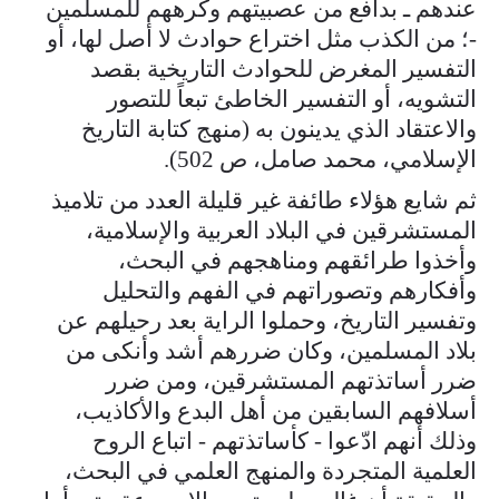
عندهم ـ بدافع من عصبيتهم وكرههم للمسلمين
-؛ من الكذب مثل اختراع حوادث لا أصل لها، أو
التفسير المغرض للحوادث التاريخية بقصد
التشويه، أو التفسير الخاطئ تبعاً للتصور
والاعتقاد الذي يدينون به (منهج كتابة التاريخ
الإسلامي، محمد صامل، ص 502).
ثم شايع هؤلاء طائفة غير قليلة العدد من تلاميذ
المستشرقين في البلاد العربية والإسلامية،
وأخذوا طرائقهم ومناهجهم في البحث،
وأفكارهم وتصوراتهم في الفهم والتحليل
وتفسير التاريخ، وحملوا الراية بعد رحيلهم عن
بلاد المسلمين، وكان ضررهم أشد وأنكى من
ضرر أساتذتهم المستشرقين، ومن ضرر
أسلافهم السابقين من أهل البدع والأكاذيب،
وذلك أنهم ادّعوا - كأساتذتهم - اتباع الروح
العلمية المتجردة والمنهج العلمي في البحث،