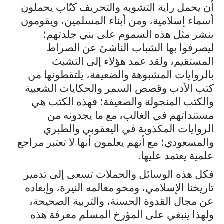
أن يحمل راية التشويه والتحريف كتّاب يحملون
أسماء إسلامية، ومن أبناء المسلمين، ويقومون
بنشر مثل هذه السموم على بني جلدتهم؛
ليصرفوا بها الشباب الناشئ عن الصراط
المستقيم، ولقد عمد هؤلاء إلى التشبث
بالروايات المشبوهة والضعيفة، يلتقطونها من
كتب الأدب وقصص السمر والحكايات الشعبية
والكتب المنحولة والضعيفة؛ فهذه الكتب هي
مستنداتهم في الغالب، مع ما يجدونه من
الروايات المكذوبة في اليعقوبي والطبري
والمسعودي؛ مع أنهم يعلمون أنها لا تعتبر مراجع
علمية يعتمد عليها.
فكل هذه الوسائل والحملات تسعى إلى تدمير
تاريخنا الإسلامي، ومحو معالمه النيرة، وإبعاده
عن مجال القدوة الحسنة، والتربية الصحيحة،
ولهذا ينبغي على المؤرخ المسلم معرفة هذه