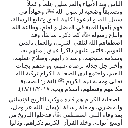
الناس بعد الأنبياء والمرسلين عِلماً وعَملاً
وتصديقاً وصُحبة لرسول الله ﷺ، وجهاداً في
سبيل الله، والدعوة لكلمة الحق وتبليغ الرسالة،
فهم بَلَغوا الغاية في الفضل والعلم، وطاعة الله،
واتباع رسوله ﷺ، كما ذكرنا سابقاً، وقد
اصطفاهم الله لتلقي التنزيل، والعمل بالدين
القويم، فأثنى عليهم ذاكراً عمق إيمانهم به،
وسلامة منهجهم، وسداد رأيهم، وصلاح عملهم،
وأخبر جل جلاله برضاه عنهم، ووعدهم بجنات
النعيم، واجتمع لدى الصحابة الكرام تزكية الله
تعالى ومحبة نبيه الكريم ﷺ (انظر: الصحابة
مكانتهم وفضلهم، إسلام ويب، ١٨/١١/٢٠١٨).
الصحابة الكرام هم قادة موكب التاريخ الإنساني
والحضاري، وحملة رسالة الإيمان بالله عز وجل،
بعد وفاة النبي المصطفى ﷺ، فدخلوا التاريخ من
أوسع أبوابه، وخلد القرآن الكريم ذكراهم، ونالوا