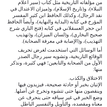
من مؤلفاته التاريخية مثل كتاب (سير أعلام
النبلاء)، و(تاريخ الإسلام)، و(ميزان الاعتدال في
نقد الرجال)، وكذلك الحافظ ابن كثير المفسر
المؤرخ في كتابه (البداية والنهاية)، وأيضاً الحافظ
ابن حجر العسقلاني في كتابه (فتح الباري شرح
صحيح البخاري)، و(لسان الميزان)، و(تهذيب
التهذيب)، و(الإصابة في معرفة الصحابة).
أما الوسائل التي استخدمت لغرض تحريف
الوقائع التاريخية، وتشويه سير رجال الصدر
الأول من الصحابة والتابعين؛ فهي كثيرة، ونذكر
منها:
الاختلاق والكذب.
الإتيان بخبر أو حادثة صحيحة، فيزيدون فيها
وينقصون منها حتى تتشوه وتخرج عن أصلها.
وضع الخبر في غير سياقه حتى ينحرف عن
معناه ومقصده، والتأويل والتفسير الباطل