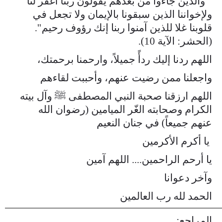
" والذين جاءوا من بعدهم يقولون ربنا اغفر لنا
ولإخواننا الذين سبقونا بالإيمان ولا تجعل في
قلوبنا غلا للذين آمنوا ربنا إنك رؤوف رحيم".
(الحشر: الآية 10).
اللهم ردنا إليك ردأً جميلاً، وارحمنا برحمتك،
واجعلنا ممن رضيت عنهم، وأحببت لقاءهم
اللهم ارزقنا صحبة النبي المصطفى ﷺ وآل بيته
الكرام وصحابته الغّر الميامين (رضوان الله
عنهم جميعاً) في جنان النعيم
يا أكرم الأكرمين
يا أرحم الراحمين.... اللهم آمين
وآخر دعوانا
الحمد لله رب العالمين
المراجع: