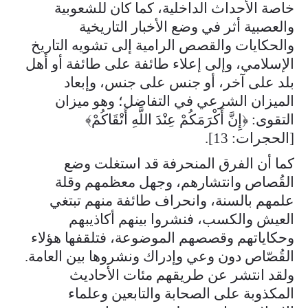
خاصة الأحداث الداخلية، كما كان للشعوبية
والعصبية أثر في وضع الأخبار التاريخية
والحكايات والقصص الرامية إلى تشويه التاريخ
الإسلامي، وإلى إعلاء طائفة على طائفة أو أهل
بلد على آخر، أو جنس على جنس، وإبعاد
الميزان الشرعي في التفاضل؛ وهو ميزان
التقوى: ﴿إِنَّ أَكْرَمَكُمْ عِنْدَ اللَّهِ أَتْقَاكُمْ﴾
[الحجرات: 13].
كما أن الفرق المنحرفة قد استغلت وضع
القُصاص وانتشارهم، وجهل معظمهم وقلة
علمهم بالسنة، وانحراف طائفة منهم تبتغي
العيش والكسب، فنشروا بينهم أكاذيبهم
وحكاياتهم وقصصهم الموضوعة، فتلقفها هؤلاء
القُصّاص دون وعي وإدراك ونشروها بين العامة.
ولقد انتشر عن طريقهم مئات الأحاديث
المكذوبة على الصحابة والتابعين وعلماء