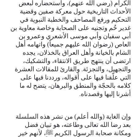
الكرام (رضي الله عنهم)، واستحضاره لبعض
الأحداث التاريخية حول معركة صفين وقضية
التحكيم ورفع المصاحف والخطبة النبوية في
غدير خُم وتجنيه على الصحابة وخاصة معاوية بن
أبي سفيان وأبي موسى الأشعري وعمرو بن
العاص (رضوان الله عليهم جميعاً) واتهامه أهل
الشام بالخيانة وأهل العراق بالخذلان، يجده
ارتضى أن ينتهج طريق الانتقاء، والتشكيك،
والتجهيل، والتجزئة. والقارئ للمقالات العشرة
التي علّقنا فيها على أقواله، ورددنا فيها على
كلامه بالحجّة والمنطق والبرهان، يتضح له ما
أشرنا إليها وقصدناه.
وإن الغاية (والله أعلم) من نشر هذه السلسلة
بعد رضا الله تعالى وطاعته، هو تبيان فضل
ومكانة صحابة الرسول الكريم ﷺ، لأنهم خير