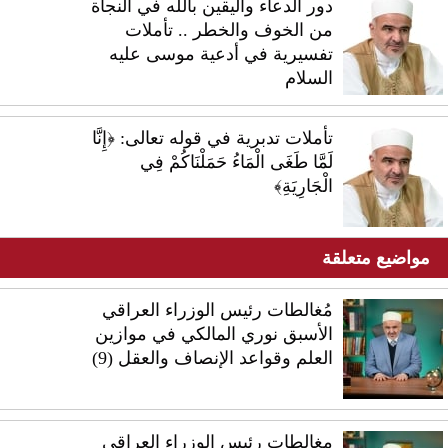
دور الدعاء واليقين بالله في النجاة
من الخوف والخطر .. تأملات
تفسيرية في أدعية موسى عليه
السلام
تأملات تدبرية في قوله تعالى: ﴿إِنَّا
لَمَّا طَغَى الْمَاءُ حَمَلْنَاكُمْ فِي
الْجَارِيَةِ﴾
مواضيع متعلقة
مُغالطات رئيس الوزراء العراقي
الأسبق نوري المالكي في موازين
العلم وقواعد الإنصاف والعقل (9)
مغالطات رئيس الوزراء العراقي