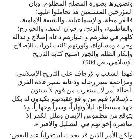
وتصويرها بصورة المصلح المظلوم، وبأن
المؤرخين المسلمين قد تحاملوا عليها؛
فالقرامطة، والإسماعيلية، والشيعة الإمامية،
والفاطمية، والزنج، وإخوان الصفا، والخوارج؛
كلهم في نظرهم واعتبارهم دعاة إصلاح وعدالة
وحرية ومساواة، وثورتهم كانت ثورات للإصلاح
وإنكار الظلم والجور (منهج كتابة التاريخ
الإسلامي، ص 504).
فهذا الشغب والإرجاف على التاريخ الإسلامي،
ومزاحمة سير رجاله ودعاته بسير قادة الفرق
الضالة أمر لا يستغرب من قوم لا يدينون
بالإسلام؛ فهم من واقع عقيدتهم يكيدون له بكل
جهد مستطاع، ليلاً ونهاراً، وسراً وجهاراً، ولا
يتوقع من مطموس الإيمان وملل الكفر إلا
مناصرة إخوانهم في التضليل والافتراء.
ولكن الأمر الذين قد يحدث استغراباً عند البعض: