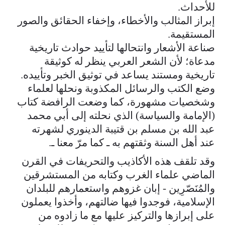
للأحداث.
إبراز المثالب والأخطاء، وإخفاء الحقائق والصور
المستقيمة.
صناعة الأشعار وانتحالها لتأييد حوادث تاريخية
مدعاة؛ لأن الشعر العربي ينظر له كوثيقة
تاريخية ومستند يساعد في توثيق الخبر وتأييده.
وضع الكتب والرسائل المكذوبة ونحلها لعلماء
وشخصيات مشهورة، كما وضعت الرافضة كتاب
(الإمامة والسياسة) الذي نحلته إلى أبي محمد
عبد الله بن مسلم بن قتيبة الدينوري لشهرته
عند أهل السنة وثقتهم به ـ كما مرّ معنا ـ.
وقد تلقف هذه الأكاذيب والتحريفات في القرن
الماضي علماء الغرب وكتابه من المستشرقين
والمُنَصّرِين - إبان غزوهم واستعمارهم للبلدان
الإسلامية، فوجدوا فيها ضالتهم، وأخذوا يعملون
على إبرازها والتركيز عليها مع ما زادوه من