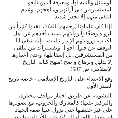
الوسائل والتنبه لها، ومعرفة الذين تابعوا
المستشرقين في آرائهم ومناهجهم، وعدم
التلقي منهم إلا بحذر شديد.
فإذا كان علماؤنا (رحمهم الله) قد نقدوا كثيراً من
الرواة وضَعَّفوا روايتهم بسبب أخذهم عن أهل
الكتاب، وروايتهم الإسرائيليات؛ فإنه ينبغي لنا
التوقف عن قبول أقوال وتفسيرات من يتلقى
من المستشرقين، بل إسقاطها، وعدم اعتبارها
إلا بدليل وبرهان واضح (منهج كتابة التاريخ
الإسلامي، ص 507).
وقع الاعتداء على التاريخ الإسلامي - خاصة تاريخ
الصدر الأول
بالتشويه، عن طريق اختيار مواقف مختارة،
والتركيز عليها؛ كالمعارك والحروب، مع تصويرها
على غير حقيقتها حتى تزول عنها صفة الجهاد
في سبيل الله، أو التركيز على الأحداث والفتن