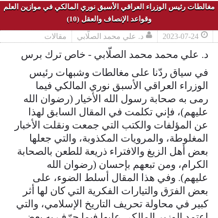
مغالطات رئيس الوزراء العراقي الأسبق نوري المالكي في موازين العلم
وقواعد الإنصاف والعقل (10)
2023-07-24
د. علي محمد الصلّابي
مقالات
د. علي محمد محمد الصلّابي - خاص ترك برس
في سياق ردّنا على مغالطات وشبهات رئيس
الوزراء العراقي الأسبق نوري المالكي فيما
رمى به صحابة رسول الله الأخيار (رضوان الله
عليهم)، فإني تكلمت في المقال السابق لهذا
عن المؤلفات والكتب التي جمعت ونقلت الأخبار
المغلوطة، والمرويات المكذوبة، والتي جعلها
بعض أهل الزيغ والافتراء ذريعة للطعن بالصحابة
الكرام، ومن تبعهم بإحسان (رضوان الله
عليهم). وفي هذا المقال أسلط الضوء، على
بعض الفرَق والتيارات الفكرية التي كان لها أثر
كبير في محاولة تحريف التاريخ الإسلامي، والتي
اعتمد الوزير المالكي عليها فيما حرّف به بعض