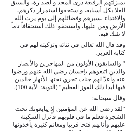
بمنزلتهم الرفيعة ذرى المجد والصدارة، والسبق
للعلا بكل أسبابه، واستحقوا استمرار ذكرهم،
والاقتداء بسيرهم وفضائلهم إلى يوم يرث الله
الأرض ومن عليها، واستحقوا ذلك استحقاقاً تاماً
لا شك فيه.
وقد قال الله تعالى في ثنائه وتزكيته لهم في
كتابه العزيز:
" والسابقون الأولون من المهاجرين والأنصار
والذين اتبعوهم بإحسان رضي الله عنهم ورضوا
عنه وأعدَّ لهم جنات تجري تحتها الأنهار خالدين
فيها أبدا ذلك الفوز العظيم" (التوبة: الآية 100).
وقال سبحانه:
"لقد رضي الله عن المؤمنين إذ يبايعونك تحت
الشجرة فعلم ما في قلوبهم فأنزل السكينة
عليهم وأثابهم فتحا قريبا ومغانم كثيرة يأخذونها