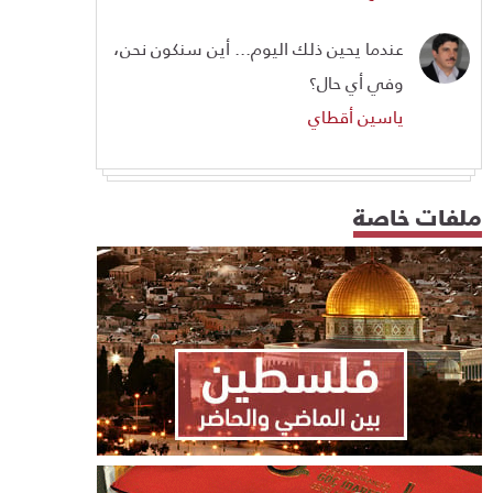
عندما يحين ذلك اليوم... أين سنكون نحن،
وفي أي حال؟
ياسين أقطاي
ملفات خاصة