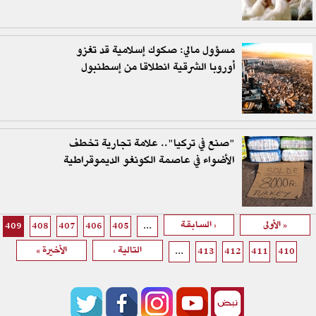
مسؤول مالي: صكوك إسلامية قد تغزو
أوروبا الشرقية انطلاقا من إسطنبول
"صنع في تركيا".. علامة تجارية تخطف
الأضواء في عاصمة الكونغو الديموقراطية
الصفحات
« الأولى
‹ السابقة
409
408
407
406
405
…
التالية ›
الأخيرة »
…
413
412
411
410