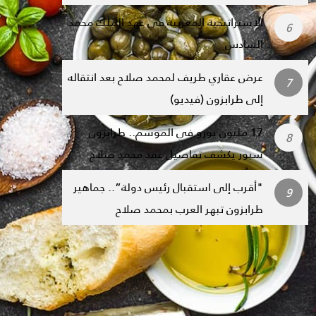
الاستراتيجية المغربية في عهد الملك محمد
السادس
عرض عقاري طريف لمحمد صلاح بعد انتقاله
إلى طرابزون (فيديو)
17 مليون يورو في الموسم.. طرابزون
سبور يكشف تفاصيل عقد محمد صلاح
"أقرب إلى استقبال رئيس دولة”.. جماهير
طرابزون تبهر العرب بمحمد صلاح
مواضيع الكتاب
الوقوف في المكان الصحيح من التاريخ