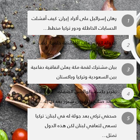
رهان إسرائيل على أكراد إيران: كيف أفشلت
الحسابات الخاطئة ودور تركيا مخطط...
الدولة التي جعلت العاصفة خلفها: كيف
تكسب تركيا؟
بيان مشترك لقمة مكة يعلن اتفاقية دفاعية
بين السعودية وتركيا وباكستان
تقرير يكشف كواليس الصفقة.. لماذا اختار
محمد صلاح طرابزون سبور بعد نهاية...
صحفي تركي بعد جولة له في لبنان: تركيا
تسعى لتعافي لبنان لكن هذه الدول
تمثل...