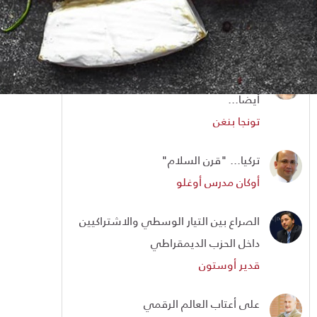
بينما يُكتب التاريخ
عبد القادر سلفي
رسالة من الاستخبارات التركية إلى الـCIA
أيضا...
تونجا بنغن
تركيا... "قرن السلام"
أوكان مدرس أوغلو
الصراع بين التيار الوسطي والاشتراكيين
داخل الحزب الديمقراطي
قدير أوستون
على أعتاب العالم الرقمي