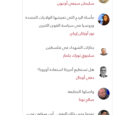
سليمان سيفي أوغون
مأساة الردع التي تعيشها الولايات المتحدة
وروسيا في سياسة القوى الكبرى
نور أوزكان إرباي
جنازات الشهداء في فلسطين
سلجوق تورك يلماز
هل تستطيع أمريكا استعادة أوروبا؟
حقي أوجال
واصلوا المتابعة
صالح تونا
عندما يحين ذلك اليوم... أين سنكون نحن،