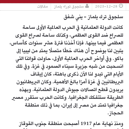
2023-12-28
سلجوق تورك يلماز
مقالات
سلجوق ترك يلماز - يني شفق
كانت الدولة العثمانية في الحرب العالمية الأولى ساحة
للصراع ضد القوى العظمى، وكذلك ساحة لصراع القوى
العظمى فيما بينها. فإذا أخذنا فترة عشر سنوات كأساس،
يتبين لنا بوضوح أن هناك خطًا متصلًا يمتد من ليبيا إلى
باكو. وفي أواخر الحرب العالمية الأولى، حاولت قواتنا التي
انسحبت من شبه جزيرة سيناء الصمود في غزة. وفي تلك
الأيام التي تبدو لنا الآن ذكرى باهتة، كان إيقاف
البريطانيين في غزة أمرًا بالغ الأهمية. وكان البريطانيون
يريدون قطع اتصالات جيوش الدولة العثمانية. وبهذه
الطريقة ستتفكك الجغرافيا. وكانت الحرب ستقرر مصير
جغرافيا تمتد من مصر إلى إيران، بما في ذلك منطقة
الحجاز.
ومنذ نهاية عام 1917 أصبحت منطقة جنوب القوقاز