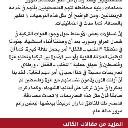
الفلسطينيين أيضًا. وكان من المثير للاهتمام ظهور
جماعات دينية محافظة تتهم الفلسطينيين بأنهم في خدمة
البريطانيين. ومن الواضح أن مثل هذه التوجهات لا تظهر
بالصدفة، كما حدث في الثمانينيات.
إنّ تساؤلات بعض الأوساط حول وجود القوات التركية في
شمال العراق وسوريا بعد أن وصلتنا أنباء استشهاد جنودنا
في منطقة "المخلب ـ القفل" أمر يحمل دلالة كبيرة. كما أنّ
توظيف العلاقة القوية وأواصر الأخوة بين تركيا وقطاع غزة
وفلسطين في سياق عملية "المخلب ـ القفل"، وإطلاق
تصريحات مسيئة في هذا السياق، أمر مهم للغاية. فقد بدا
أنّ أولئك الذين يدَّعون تضامنهم مع غزة وفلسطين لم
يفكروا في حزن تركيا على أبنائها الشهداء. وكما ذكرت
سابقاً فإنّ مثل هذه التصريحات لا تحدث مصادفة.
فمصير تلك المناطق ما زال مرتبطًا ببعضها البعض رغم
مرور مائة عام.
المزيد من مقالات الكاتب