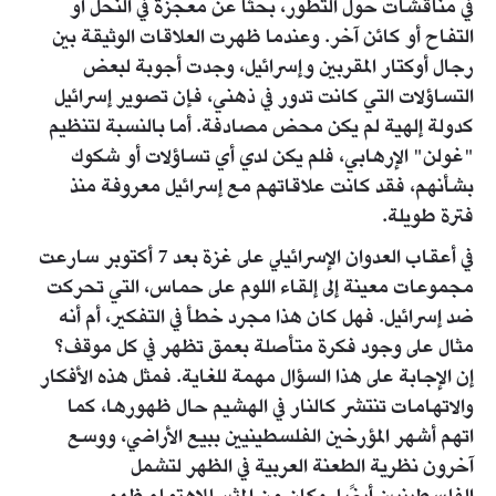
في مناقشات حول التطور، بحثًا عن معجزة في النحل أو
التفاح أو كائن آخر. وعندما ظهرت العلاقات الوثيقة بين
رجال أوكتار المقربين وإسرائيل، وجدت أجوبة لبعض
التساؤلات التي كانت تدور في ذهني، فإن تصوير إسرائيل
كدولة إلهية لم يكن محض مصادفة. أما بالنسبة لتنظيم
"غولن" الإرهابي، فلم يكن لدي أي تساؤلات أو شكوك
بشأنهم، فقد كانت علاقاتهم مع إسرائيل معروفة منذ
فترة طويلة.
في أعقاب العدوان الإسرائيلي على غزة بعد 7 أكتوبر سارعت
مجموعات معينة إلى إلقاء اللوم على حماس، التي تحركت
ضد إسرائيل. فهل كان هذا مجرد خطأ في التفكير، أم أنه
مثال على وجود فكرة متأصلة بعمق تظهر في كل موقف؟
إن الإجابة على هذا السؤال مهمة للغاية. فمثل هذه الأفكار
والاتهامات تنتشر كالنار في الهشيم حال ظهورها، كما
اتهم أشهر المؤرخين الفلسطينيين ببيع الأراضي، ووسع
آخرون نظرية الطعنة العربية في الظهر لتشمل