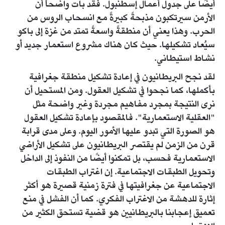
أيضًا على جدول أعمال إسطنبول. فقد بات واضحاً أن
الأرمن سيرتكبون مذبحةً كبيرةً مع انسحاب الروس من
الحرب. وهذا يعني أن منطقةً واسعةً تمتد من غزة إلى باكو
سيُعاد تشكيلها. حيث كان هناك مشروع استعمار جديد أو
نشاط استيطاني.
لقد نجح البريطانيون في إعادة تشكيل منطقة جغرافية
بأكملها، كما نجحوا في تشكيل العقول. ومن المستحيل أن
نرى النتيجة بمجرد مفاهيم مجردة وغير واضحة مثل
"العقلية الاستعمارية". فالمقصود بإعادة تشكيل العقول
هو الصورة التي تبدو عليها الأمور اليوم. وعلى مدى قرابة
قرن من الزمن لم يقتصر البريطانيون على تشكيل الأراضي
الاستعمارية فحسب، بل تمكنوا أيضًا من النفوذ إلى الداخل
وتحويل الطبقات الاجتماعية. إن اغتراب الطبقات
الاجتماعية عن جغرافيتها في فترة زمنية قصيرة هو أكثر
إثارة للدهشة من الاغتراب الفكري. كما أن الفشل في منع
تعميق إعجابنا بالبريطانيين هو قضية تستحق الكثير من