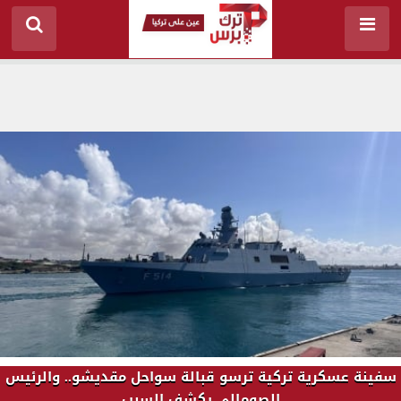
سفينة عسكرية تركية ترسو قبالة سواحل مقديشو.. والرئيس
الصومالي يكشف السبب