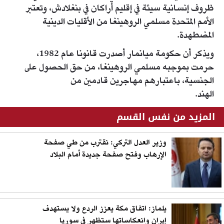
ظروف إنسانية سيئة في إقليم أراكان في بنغلادش، وتعتبر
الأمم المتحدة مسلمي الروهينغا من الأقليات الدينية
المضطهدة.
ويذكر أن حكومة ميانمار أصدرت قانونا عام 1982،
حرمت بموجبه مسلمي الروهينغا، من حق الحصول على
الجنسية، باعتبارهم مهاجرين قادمين من
الهند.
المزيد من نفس القسم
وزير العدل التركي: نقترب من طي صفحة
الإرهاب وفتح صفحة جديدة أمام البلاد
يلماز: اتفاق مكة يعزز الردع ولا يستهدف
إيران وانعكاساتها ستظهر في سوريا