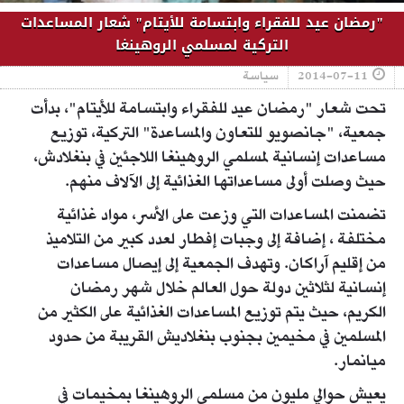
"رمضان عيد للفقراء وابتسامة للأيتام" شعار المساعدات
التركية لمسلمي الروهينغا
2014-07-11
سياسة
تحت شعار "رمضان عيد للفقراء وابتسامة للأيتام"، بدأت
جمعية، "جانصويو للتعاون والمساعدة" التركية، توزيع
مساعدات إنسانية لمسلمي الروهينغا اللاجئين في بنغلادش،
حيث وصلت أولى مساعداتها الغذائية إلى الآلاف منهم.
تضمنت المساعدات التي وزعت على الأسر، مواد غذائية
مختلفة ، إضافة إلى وجبات إفطار لعدد كبير من التلاميذ
من إقليم آراكان. وتهدف الجمعية إلى إيصال مساعدات
إنسانية لثلاثين دولة حول العالم خلال شهر رمضان
الكريم، حيث يتم توزيع المساعدات الغذائية على الكثير من
المسلمين في مخيمين بجنوب بنغلاديش القريبة من حدود
ميانمار.
يعيش حوالي مليون من مسلمي الروهينغا بمخيمات في