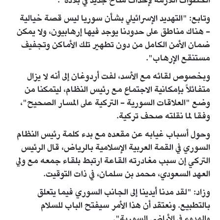
الخطوات اللازمة لإحداث مناخ جديد في بلاده".
وتابع: "التهديد الإسرائيلي بشأن سوريا ليس قصة خيالية
- هناك مناطق على حدودنا يوجد فيها إرهابيون، ولا يمكن
ضمان الأمن الكامل من دون تطهير تلك الأماكن وتجفيف
مستنقع الإرهاب".
وبخصوص لقائه مع الأسد، لفت أردوغان إلى أنه لا يزال
متفائلاً بإمكانية الاجتماع مع رئيس النظام، ليتمكنا من
وضع "العلاقات السورية - التركية على المسار الصحيح"،
وفقا لما نقلته صحف تركية.
وحول أسباب غيابه عن مقعده مع بدء كلمة رئيس النظام
السوري في القمة العربية الإسلامية بالرياض، قال الرئيس
التركي إن سبب مغادرته القاعة ارتبط بلقاء جمعه مع ولي
العهد السعودي، محمد بن سلمان، في ذات التوقيت.
وزاد: "لقد مدنا أيدينا إلى الجانب السوري فيما يتعلق
بالتطبيع. ونعتقد أن هذا الأمر سيفتح الباب للسلام
والهدوء في الأراضي السورية".