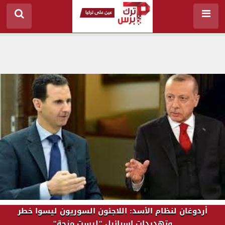
أردوغان لنظام الأسد: اللاجئون السوريون ليسوا خطر
وتهديدات إسرائيل "ليست مزحة"