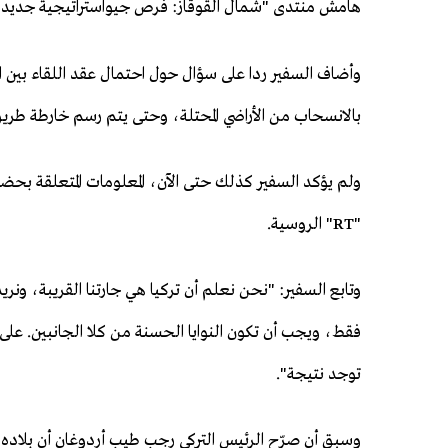
هامش منتدى "شمال القوقاز: فرص جيواستراتيجية جديدة
وأضاف السفير ردا على سؤال حول احتمال عقد اللقاء بين ال
بالانسحاب من الأراضي المحتلة، وحتى يتم رسم خارطة طريق
ولم يؤكد السفير كذلك حتى الآن، المعلومات المتعلقة بحضو
"RT" الروسية.
وتابع السفير: "نحن نعلم أن تركيا هي جارتنا القريبة، ون
فقط، ويجب أن تكون النوايا الحسنة من كلا الجانبين. على 
توجد نتيجة".
وسبق أن صرّح الرئيس التركي رجب طيب أردوغان أن بلاده 