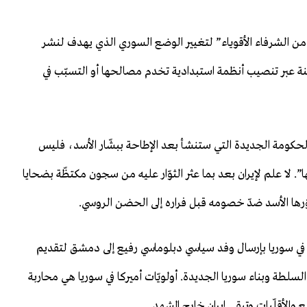
عة من الشرفاء الأقوياء” لتغيير الوضع السوري الذي يهدف لنشر
منة عبر تنصيب أنظمة استبدادية تخدم مصالحها أو التسبّب في
الحكومة الجديدة التي ستنشأ بعد الإطاحة ببشّار الأسد، فليس
. لا علم لإيران بعد بما عثر الثوّار عليه من سجون مكتظّة بضحايا
وّرها الأسد ضدّ خصومه قبل فراره إلى الحضن الروسي.
 في سوريا بإرسال وفد سياسي دبلوماسي رفيع إلى دمشق لتقديم
لطة وبناء سوريا الجديدة. أولويّات أميركا في سوريا هي محاربة
والأقلّيات وتبقي إيران خارج المشهد.