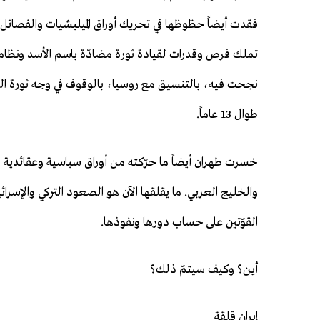
فقدت أيضاً حظوظها في تحريك أوراق الميليشيات والفصائل ال
تملك فرص وقدرات لقيادة ثورة مضادّة باسم الأسد ونظام
نجحت فيه، بالتنسيق مع روسيا، بالوقوف في وجه ثورة ا
طوال 13 عاماً.
خسرت طهران أيضاً ما حرّكته من أوراق سياسية وعقائدية وأ
والخليج العربي. ما يقلقها الآن هو الصعود التركي والإس
القوّتين على حساب دورها ونفوذها.
أين؟ وكيف سيتمّ ذلك؟
إيران قلقة